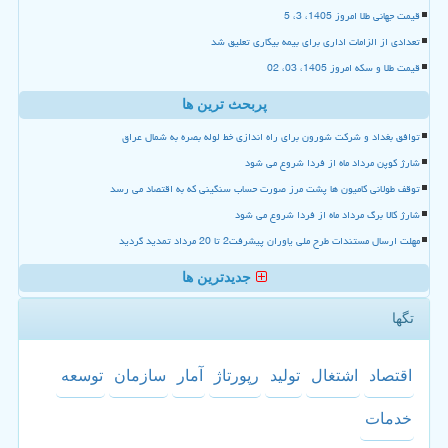
قیمت جهانی طلا امروز 1405، 3، 5
تعدادی از الزامات اداری برای بیمه بیکاری تعلیق شد
قیمت طلا و سکه امروز 1405، 03، 02
پربحث ترین ها
توافق بغداد و شرکت شورون برای راه اندازی خط لوله بصره به شمال عراق
شارژ کوپن مرداد ماه از فردا شروع می شود
توقف طولانی کامیون ها پشت مرز صورت حساب سنگینی که به اقتصاد می رسد
شارژ کالا برگ مرداد ماه از فردا شروع می شود
مهلت ارسال مستندات طرح ملی یاوران پیشرفت2 تا 20 مرداد تمدید گردید
جدیدترین ها
تگها
اقتصاد
اشتغال
تولید
رپورتاژ
آمار
سازمان
توسعه
خدمات