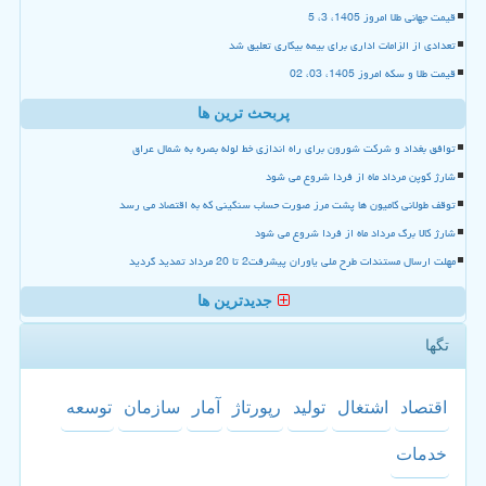
قیمت جهانی طلا امروز 1405، 3، 5
تعدادی از الزامات اداری برای بیمه بیکاری تعلیق شد
قیمت طلا و سکه امروز 1405، 03، 02
پربحث ترین ها
توافق بغداد و شرکت شورون برای راه اندازی خط لوله بصره به شمال عراق
شارژ کوپن مرداد ماه از فردا شروع می شود
توقف طولانی کامیون ها پشت مرز صورت حساب سنگینی که به اقتصاد می رسد
شارژ کالا برگ مرداد ماه از فردا شروع می شود
مهلت ارسال مستندات طرح ملی یاوران پیشرفت2 تا 20 مرداد تمدید گردید
جدیدترین ها
تگها
اقتصاد
اشتغال
تولید
رپورتاژ
آمار
سازمان
توسعه
خدمات