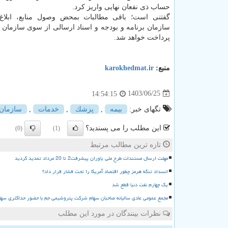
حساب ذی نفعان نهایی واریز کرد.
گفتنی است؛ باقی مطالبات بمحض وصول منابع، ابلا
سازمان برنامه و بودجه و اسناد ارسالی از سوی سازمان ه
پرداخت خواهد شد.
منبع:
karokhedmat.ir
1403/06/25
14:54:15
تگهای خبر:
بیمه
,
پزشك
,
خدمات
,
سازمان
این مطلب را می پسندید؟
(0)
(1)
تازه ترین مطالب مرتبط
مهلت ارسال مستندات طرح ملی یاوران پیشرفت2 تا 20 مرداد تمدید گردید
انسداد تنگه هرمز چطور اقتصاد آمریکا را تحت فشار قرار داد؟
یک چهارم نفت دنیا قطع شد
مجمع عمومی عادی سالیانه صاحبان سهام شرکت پتروشیمی جم با حضور حداکثری سها
نظرات بینندگان در مورد این مطلب