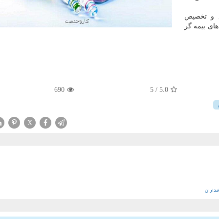
غ و تخصیص
ای بیمه گر
690
/ 5
5.0
X
مداران