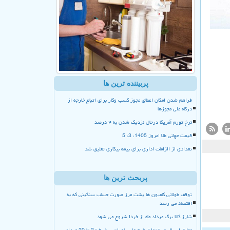
پربیننده ترین ها
فراهم شدن امکان اعطای مجوز کسب وکار برای اتباع خارجه از
درگاه ملی مجوزها
نرخ تورم آمریکا درحال نزدیک شدن به ۴ درصد
قیمت جهانی طلا امروز 1405، 3، 5
تعدادی از الزامات اداری برای بیمه بیکاری تعلیق شد
پربحث ترین ها
توقف طولانی کامیون ها پشت مرز صورت حساب سنگینی که به
اقتصاد می رسد
شارژ کالا برگ مرداد ماه از فردا شروع می شود
مهلت ارسال مستندات طرح ملی یاوران پیشرفت2 تا 20 مرداد