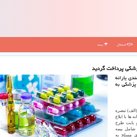
اشتغال
بیمه
دی یارانه
ات پزشکی به
 به نقل از مهر، در اجرای جز ۲ بند (الف) تبصره
 ها با ابلاغ
و بابت طرح
 شامل بیمه
ی مسلح به