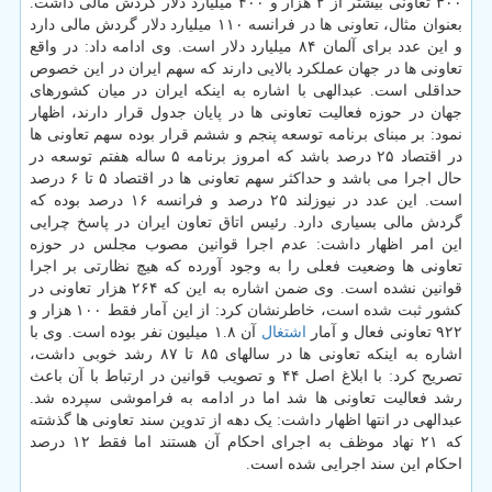
۳۰۰ تعاونی بیشتر از ۲ هزار و ۴۰۰ میلیارد دلار گردش مالی داشت.
بعنوان مثال، تعاونی ها در فرانسه ۱۱۰ میلیارد دلار گردش مالی دارد
و این عدد برای آلمان ۸۴ میلیارد دلار است. وی ادامه داد: در واقع
تعاونی ها در جهان عملکرد بالایی دارند که سهم ایران در این خصوص
حداقلی است. عبدالهی با اشاره به اینکه ایران در میان کشورهای
جهان در حوزه فعالیت تعاونی ها در پایان جدول قرار دارند، اظهار
نمود: بر مبنای برنامه توسعه پنجم و ششم قرار بوده سهم تعاونی ها
در اقتصاد ۲۵ درصد باشد که امروز برنامه ۵ ساله هفتم توسعه در
حال اجرا می باشد و حداکثر سهم تعاونی ها در اقتصاد ۵ تا ۶ درصد
است. این عدد در نیوزلند ۲۵ درصد و فرانسه ۱۶ درصد بوده که
گردش مالی بسیاری دارد. رئیس اتاق تعاون ایران در پاسخ چرایی
این امر اظهار داشت: عدم اجرا قوانین مصوب مجلس در حوزه
تعاونی ها وضعیت فعلی را به وجود آورده که هیچ نظارتی بر اجرا
قوانین نشده است. وی ضمن اشاره به این که ۲۶۴ هزار تعاونی در
کشور ثبت شده است، خاطرنشان کرد: از این آمار فقط ۱۰۰ هزار و
۹۲۲ تعاونی فعال و آمار
اشتغال
آن ۱.۸ میلیون نفر بوده است. وی با
اشاره به اینکه تعاونی ها در سالهای ۸۵ تا ۸۷ رشد خوبی داشت،
تصریح کرد: با ابلاغ اصل ۴۴ و تصویب قوانین در ارتباط با آن باعث
رشد فعالیت تعاونی ها شد اما در ادامه به فراموشی سپرده شد.
عبدالهی در انتها اظهار داشت: یک دهه از تدوین سند تعاونی ها گذشته
که ۲۱ نهاد موظف به اجرای احکام آن هستند اما فقط ۱۲ درصد
احکام این سند اجرایی شده است.