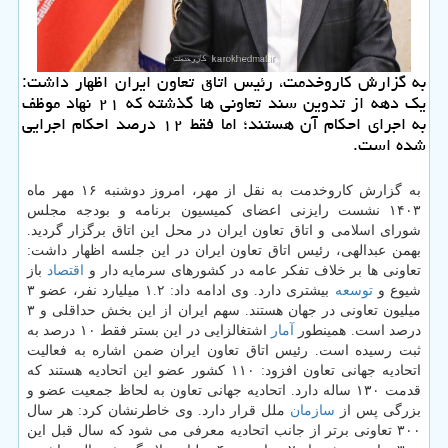
به گزارش کاروخدمت، رئیس اتاق تعاون ایران اظهار داشت:
یک دهه از تدوین سند تعاونی ها گذشته که ۲۱ نهاد موظف
به اجرای احکام آن هستند؛ اما فقط ۱۲ درصد احکام اجرایی
شده است.
به گزارش کاروخدمت به نقل از مهر، امروز دوشنبه ۱۶ مهر ماه
۱۴۰۳ نشست رایزنی اعضای کمیسیون برنامه و بودجه مجلس
شورای اسلامی و اتاق تعاون ایران در محل این اتاق برگزار گردید.
بهمن عبدالهی، رئیس اتاق تعاون ایران در این جلسه اظهار داشت:
تعاونی ها بر خلاف تفکر عامه در کشورهای سرمایه دار و
اقتصاد
باز
شیوع و
توسعه
بیشتری دارد. وی ادامه داد: ۱.۲ میلیارد نفر، عضو ۳
میلیون تعاونی در جهان هستند. سهم ایران از این بخش حداقلی و ۳
درصد است. همینطور
آمار
اشتغالزایی در این بستر فقط ۱۰ درصد به
ثبت رسیده است. رئیس اتاق تعاون ایران ضمن اشاره به فعالیت
اتحادیه جهانی تعاون افزود: ۱۱۰ کشور عضو این اتحادیه هستند که
قدمت ۱۳۰ ساله دارد. اتحادیه جهانی تعاون به لحاظ جمعیت عضو و
بزرگی پس از
سازمان
ملل قرار دارد. وی خاطرنشان کرد: هر سال
۳۰۰ تعاونی برتر از جانب اتحادیه معرفی می شود که سال قبل این