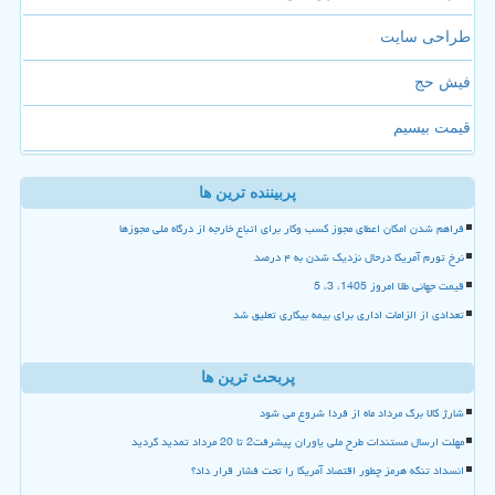
طراحی سایت
فیش حج
قیمت بیسیم
پربیننده ترین ها
فراهم شدن امکان اعطای مجوز کسب وکار برای اتباع خارجه از درگاه ملی مجوزها
نرخ تورم آمریکا درحال نزدیک شدن به ۴ درصد
قیمت جهانی طلا امروز 1405، 3، 5
تعدادی از الزامات اداری برای بیمه بیکاری تعلیق شد
پربحث ترین ها
شارژ کالا برگ مرداد ماه از فردا شروع می شود
مهلت ارسال مستندات طرح ملی یاوران پیشرفت2 تا 20 مرداد تمدید گردید
انسداد تنگه هرمز چطور اقتصاد آمریکا را تحت فشار قرار داد؟