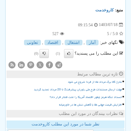
منبع:
كاروخدمت
1403/07/18
09:15:54
527
/ 5
5.0
تگهای خبر:
آمار
,
اشتغال
,
اقتصاد
,
تعاونی
این مطلب را می پسندید؟
(0)
(1)
X
تازه ترین مطالب مرتبط
شارژ کالا برگ مرداد ماه از فردا شروع می شود
مهلت ارسال مستندات طرح ملی یاوران پیشرفت2 تا 20 مرداد تمدید گردید
انسداد تنگه هرمز چطور اقتصاد آمریکا را تحت فشار قرار داد؟
افزایش قیمت جهانی طلا با کاهش تنش ها در خاورمیانه
نظرات بینندگان در مورد این مطلب
نظر شما در مورد این مطلب کاروخدمت