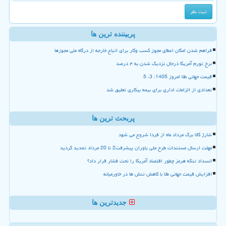
پربیننده ترین ها
فراهم شدن امکان اعطای مجوز کسب وکار برای اتباع خارجه از درگاه ملی مجوزها
نرخ تورم آمریکا درحال نزدیک شدن به ۴ درصد
قیمت جهانی طلا امروز 1405، 3، 5
تعدادی از الزامات اداری برای بیمه بیکاری تعلیق شد
پربحث ترین ها
شارژ کالا برگ مرداد ماه از فردا شروع می شود
مهلت ارسال مستندات طرح ملی یاوران پیشرفت2 تا 20 مرداد تمدید گردید
انسداد تنگه هرمز چطور اقتصاد آمریکا را تحت فشار قرار داد؟
افزایش قیمت جهانی طلا با کاهش تنش ها در خاورمیانه
جدیدترین ها