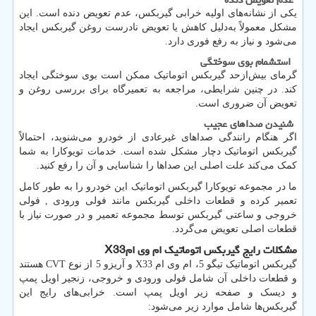
یکی از نشانه‌های اولیه خرابی گیربکس، عدم تعویض دنده است. این
مشکل معمولاً به‌دلیل کاهش یا تعویض نادرست روغن گیربکس ایجاد
می‌شود و نیاز به رفع فوری دارد.
استشمام بوی سوختگی
گرمای بیش‌ازحد گیربکس اتوماتیک ممکن است بوی سوختگی ایجاد
کند. در چنین شرایطی، مراجعه به تعمیرگاه برای بررسی روغن و
تعویض آن ضروری است.
شنیدن صداهای عجیب
اگر هنگام رانندگی صداهای غیرعادی از خودرو می‌شنوید، احتمالاً
گیربکس اتوماتیک دچار مشکل شده است. خدمات تویوکارا به شما
کمک می‌کند علت اصلی این صداها را شناسایی و آن را رفع کنید.
ما در مجموعه تویوکارا گیربکس اتوماتیک این خودرو را به طور کامل
تعمیر کرده و قطعات داخلی گیربکس مانند فولی ورودی , فولی
خروجی و ساعتی گیربکس توسط مجموعه تعمیر و در صورت نیاز با
قطعات اصلی تعویض می‌گردد.
مشکلات رایج گیربکس اتوماتیک ام وی ام
X33
گیربکس اتوماتیک تیگو 5، ام وی ام
X33
و آریزو 5 از نوع
CVT
هستند
و قطعات داخلی آن شامل فولی ورودی و خروجی، زنجیر اویل پمپ
و دیسک و صفحه زیر اویل پمپ است. خرابی‌های رایج این
گیربکس‌ها شامل موارد زیر می‌شود: