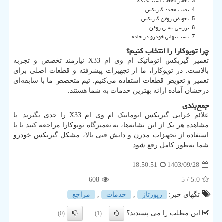
تعمیر قطعات آسیب‌دیده
نصب مجدد گیربکس
تعویض روغن گیربکس
بررسی نشتی روغن
تست نهایی خودرو در جاده
چرا تویوکارا را انتخاب کنیم؟
تعمیر گیربکس اتوماتیک ام وی ام
X33
نیازمند تخصص و تجربه
بالاست. در تویوکارا، ما از تجهیزات پیشرفته و قطعات اصلی برای
تعمیر و تعویض قطعات استفاده می‌کنیم. تیم متخصص ما با سابقه‌ای
درخشان آماده ارائه بهترین خدمات به شما هستند.
جمع‌بندی
علائم خرابی گیربکس اتوماتیک ام وی ام
X33
را جدی بگیرید. با
مشاهده هر یک از این نشانه‌ها، به تعمیرگاه تویوکارا مراجعه کنید تا با
استفاده از تجهیزات مدرن و دانش فنی بالا، مشکل گیربکس خودرو
شما به‌طور کامل رفع شود.
1403/09/28
18:50:51
608
/ 5
5.0
تگهای خبر:
رپورتاژ
,
خدمات
,
مراجع
این مطلب را می پسندید؟
(0)
(1)