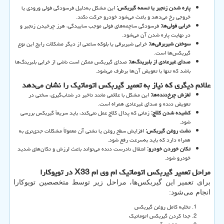
پاره شدن زنجیر یا تسمه گیربکس:
این مشکل به‌دلیل فرسودگی فولی ورودی یا
خروجی رخ می‌دهد و باعث می‌شود خودرو حرکت نکند.
خرابی فولی‌ها:
فرسودگی ساچمه‌های فولی موجب ساییدگی، هرز چرخیدن زنجیر و
در نهایت پاره شدن آن می‌شود.
سوختن شیربرقی‌ها:
خرابی شیربرقی یا بلوکه ساعتی از دیگر مشکلات رایج این نوع
گیربکس‌ها است.
صدای غیرعادی از بلبرینگ‌ها:
صدای گیربکس ممکن است ناشی از خرابی بلبرینگ‌ها
باشد که تنها با تعویض آن‌ها برطرف می‌شود.
علائم دیگری که نیاز به تعمیر گیربکس اتوماتیک را نشان می‌دهد
لغزش چرخ‌دنده‌ها:
این مشکل با علائمی مانند تاخیر در شتاب‌گیری، سختی در
تعویض دنده و صدای غیرعادی همراه است.
کشیده شدن کلاچ:
زمانی که پدال کلاچ عمل نمی‌کند، باید سریعاً گیربکس بررسی
شود.
نشت روغن گیربکس:
افزایش سطح روغن یا نشتی آن معمولاً مشکلات جدی‌تری به
همراه دارد که باید به‌سرعت رفع شود.
تکان خوردن خودرو:
انتقال نادرست دنده می‌تواند باعث لرزش و تکان‌های شدید
خودرو شود.
مراحل تعمیر گیربکس اتوماتیک ام وی ام
X33
در تویوکارا
برای تعمیر این گیربکس‌ها، مراحل زیر توسط متخصصین تویوکارا
انجام می‌شود:
تخلیه کامل روغن گیربکس
جدا کردن گیربکس اتوماتیک