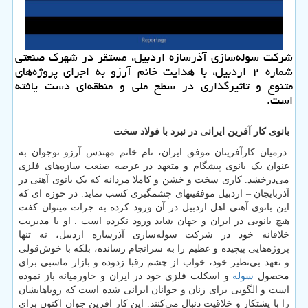
شرکت سوله‌سازی آذرسازه اردبیل، مستقر در شهرک صنعتی
شماره ۲ اردبیل، با هدایت خانم آرزو به اجرای پروژه‌های
متنوع و تاثیرگذاری در سطح ملی و منطقه‌ای دست یافته
است.
بانوی کار آفرین ایرانی در نبرد با فولاد سخت
درمیان کارآفرینان موفق ایران، نام خانم مهندس آرزو نوجوان به
عنوان یک بانوی پیشگام و متعهد در عرصه صنعت سازه‌های فلزی
می‌درخشد. کاری سخت و خشن و کاملا مردانه که یک بانوی آهنی در
آذربایجان – اردبیل موفقیتهای چشمگیری کسب نماید. در حوزه ای که
این بانوی آهنی اهل اردبیل در آن ورود کرده به جرات میتوان کفت
هیچ بانویی در ایران و جهان شاید ورود نکرده است . او با مدیریت
خلاقانه خود در شرکت سوله‌سازی آذرسازه اردبیل، نه تنها
پروژه‌هایی پیچیده و عظیم را به سرانجام رسانده، بلکه با خوش‌قولی
و تعهد بی‌نظیر خود، خواب از چشم رقبا زدوده و بازار ماسبی برای
محصول
سوله
و اسکلت فلزی خود در ایران و خاورمیانه باز نموده
است و الگویی برای زنان و جوانان ایرانی شده است که رویاهایشان
را با پشتکار و خلاقیت دنبال می‌کنند. این کار افرین جوان اکنون برای