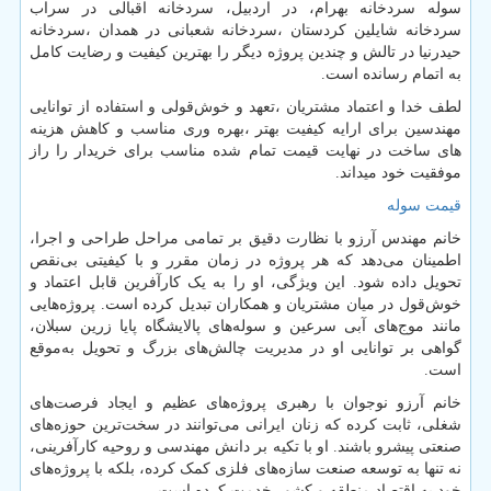
سوله سردخانه بهرام، در اردبیل، سردخانه اقبالی در سراب
سردخانه شایلین کردستان ،سردخانه شعبانی در همدان ،سردخانه
حیدرنیا در تالش و چندین پروژه دیگر را بهترین کیفیت و رضایت کامل
به اتمام رسانده است.
لطف خدا و اعتماد مشتریان ،تعهد و خوش‌قولی و استفاده از توانایی
مهندسین برای ارایه کیفیت بهتر ،بهره وری مناسب و کاهش هزینه
های ساخت در نهایت قیمت تمام شده مناسب برای خریدار را راز
موفقیت خود میداند.
قیمت سوله
خانم مهندس آرزو با نظارت دقیق بر تمامی مراحل طراحی و اجرا،
اطمینان می‌دهد که هر پروژه در زمان مقرر و با کیفیتی بی‌نقص
تحویل داده شود. این ویژگی، او را به یک کارآفرین قابل اعتماد و
خوش‌قول در میان مشتریان و همکاران تبدیل کرده است. پروژه‌هایی
مانند موج‌های آبی سرعین و سوله‌های پالایشگاه پایا زرین سبلان،
گواهی بر توانایی او در مدیریت چالش‌های بزرگ و تحویل به‌موقع
است.
خانم آرزو نوجوان با رهبری پروژه‌های عظیم و ایجاد فرصت‌های
شغلی، ثابت کرده که زنان ایرانی می‌توانند در سخت‌ترین حوزه‌های
صنعتی پیشرو باشند. او با تکیه بر دانش مهندسی و روحیه کارآفرینی،
نه تنها به توسعه صنعت سازه‌های فلزی کمک کرده، بلکه با پروژه‌های
خود به اقتصاد منطقه و کشور خدمت کرده است.