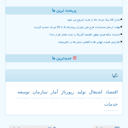
پربحث ترین ها
شارژ کالا برگ مرداد ماه از فردا شروع می شود
مهلت ارسال مستندات طرح ملی یاوران پیشرفت2 تا 20 مرداد تمدید گردید
انسداد تنگه هرمز چطور اقتصاد آمریکا را تحت فشار قرار داد؟
افزایش قیمت جهانی طلا با کاهش تنش ها در خاورمیانه
جدیدترین ها
تگها
اقتصاد
اشتغال
تولید
رپورتاژ
آمار
سازمان
توسعه
خدمات