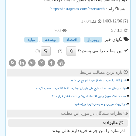
اینستاگرام :
https://instagram.com/azersazeh
1403/12/06
17:04:22
703
/ 5
3.3
تگهای خبر:
رپورتاژ
,
اقتصاد
,
توسعه
,
تولید
این مطلب را می پسندید؟
(0)
(2)
X
تازه ترین مطالب مرتبط
شارژ کالا برگ مرداد ماه از فردا شروع می شود
مهلت ارسال مستندات طرح ملی یاوران پیشرفت2 تا 20 مرداد تمدید گردید
انسداد تنگه هرمز چطور اقتصاد آمریکا را تحت فشار قرار داد؟
در تربیت مربیان و مدرسان توجه ویژه شود
نظرات بینندگان در مورد این مطلب
عالیزاده:
اذرسازه را من جربه خریددارم عالی بودند