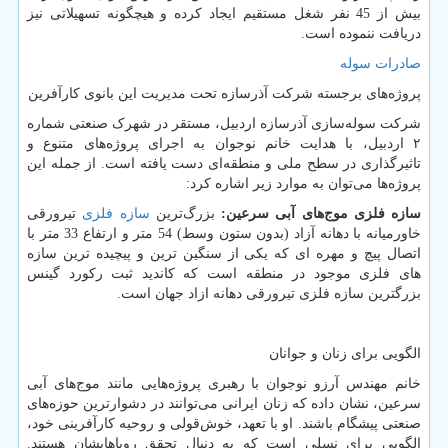
بیش از 45 نفر شغل مستقیم ایجاد کرده و هیچگونه تسهیلاتی نیز
دریافت ننموده است.
صادرات سوله
پروژه‌های برجسته شرکت آذرسازه تحت مدیریت این بانوی کارآفرین
شرکت سوله‌سازی آذرسازه اردبیل، مستقر در شهرک صنعتی شماره
۲ اردبیل، با هدایت خانم نوجوان به اجرای پروژه‌های متنوع و
تاثیرگذاری در سطح ملی و منطقه‌ای دست یافته است. از جمله این
پروژه‌ها می‌توان به موارد زیر اشاره کرد:
سازه فلزی موج‌های آبی سرعین:
بزرگ‌ترین
سازه فلزی
تیرورقی
خاورمیانه با دهانه آزاد (بدون ستون وسط) 54 متر و ارتفاع 33 متر با
اتصال پیچ و مهره ای که یکی از سنگین ترین و پیچیده ترین سازه
های فلزی موجود در منطقه است که کاندید ثبت رکورد گینس
بزرگترین سازه فلزی تیرورقی دهانه ازاد جهان است.
الگویی برای زنان و جوانان
خانم مهندس آرزو نوجوان با رهبری پروژه‌هایی مانند موج‌های آبی
سرعین، نشان داده که زنان ایرانی می‌توانند در دشوارترین حوزه‌های
صنعتی پیشگام باشند. او با تعهد، خوش‌قولی و روحیه کارآفرینی خود،
الگویی برای نسلی است که به دنبال تحقق رویاهایشان هستند.