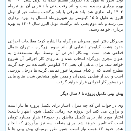
تونل البرز به طول ۶.۵ کیلومتر تقسیم شده که تونل سال ۱۴۰۰ به
بهره برداری رسیده است و باند رفت یعنی باند غربی آن نیز تیرماه
۱۴۰۲ راه اندازی شد. باند شرقی یا باند برگشت منطقه غیر از تونل
البرز به طول ۱۵.۵ کیلومتر نیز شهریورماه امسال به بهره برداری
می رسد و باند دوم یعنی باند برگشت تونل البرز سال ۱۴۰۶ به بهره
برداری خواهد رسید.
مدیرکل دفتر امور مجریان بزرگراه ها اشاره کرد: مطالعات اجرائی
حدود هشت کیلومتر ابتدایی از باند سوم بزرگراه - تهران شمال
قطعی شده است. پیمانکار اجرائی آن توسط بنیاد مستضعفان به
عنوان مجری بزرگراه انتخاب شده و به زودی کار اجرائی آن شروع
خواهد شد. برای مابقی آن یعنی ۴۲ کیلومتر باقیمانده نیز چند گزینه
مطرح است که از کدام مسیرها عبور نماییم. گزینه ها درحال بررسی
است و بعد از قطعی شدن آن و همین طور مشخص شدن منابع مالی
در دستور کار اجرائی قرار خواهد گرفت.
پیش بینی تکمیل پروژه تا ۶ سال دیگر
وی در جواب این که چه میزان اعتبار برای تکمیل پروژه ها نیاز است
و برآورد می کنید این پروژه چه زمانی تکمیل شود، اظهار داشت:
اعتبار مورد نیاز برای تکمیل مناطق دو حدود۱۴ هزار میلیارد تومان
است که تامین خواهد شد. برای منطقه سه نیز برآوردی که انجام
شده حدود۱۳۰ همت نیاز است. همین طور برمبنای پیش بینی ها تا