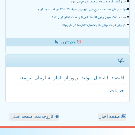
شارژ کالا برگ مرداد ماه از فردا شروع می شود
مهلت ارسال مستندات طرح ملی یاوران پیشرفت2 تا 20 مرداد تمدید گردید
انسداد تنگه هرمز چطور اقتصاد آمریکا را تحت فشار قرار داد؟
افزایش قیمت جهانی طلا با کاهش تنش ها در خاورمیانه
جدیدترین ها
تگها
اقتصاد
اشتغال
تولید
رپورتاژ
آمار
سازمان
توسعه
خدمات
صفحه اخبار
کاروخدمت: صفحه اصلی