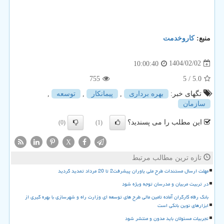
منبع:
كاروخدمت
1404/02/02
10:00:40
755
/ 5
5.0
تگهای خبر:
بهره برداری
,
پیمانكار
,
توسعه
,
سازمان
این مطلب را می پسندید؟
(0)
(1)
X
تازه ترین مطالب مرتبط
مهلت ارسال مستندات طرح ملی یاوران پیشرفت2 تا 20 مرداد تمدید گردید
در تربیت مربیان و مدرسان توجه ویژه شود
بانک رفاه کارگران آماده تامین مالی طرح های توسعه ای وزارت راه و شهرسازی با بهره گیری از
ابزارهای نوین بانکی است
تجربیات مسئولان باید مدون و منتشر شود