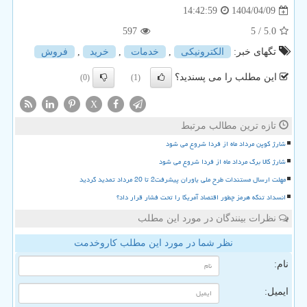
1404/04/09
14:42:59
597
/ 5
5.0
تگهای خبر:
الكترونیكی
,
خدمات
,
خرید
,
فروش
این مطلب را می پسندید؟
(0)
(1)
X
تازه ترین مطالب مرتبط
شارژ کوپن مرداد ماه از فردا شروع می شود
شارژ کالا برگ مرداد ماه از فردا شروع می شود
مهلت ارسال مستندات طرح ملی یاوران پیشرفت2 تا 20 مرداد تمدید گردید
انسداد تنگه هرمز چطور اقتصاد آمریکا را تحت فشار قرار داد؟
نظرات بینندگان در مورد این مطلب
نظر شما در مورد این مطلب کاروخدمت
نام:
ایمیل: