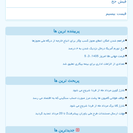
فیش حج
قیمت بیسیم
پربیننده ترین ها
فراهم شدن امکان اعطای مجوز کسب وکار برای اتباع خارجه از درگاه ملی مجوزها
نرخ تورم آمریکا درحال نزدیک شدن به ۴ درصد
قیمت جهانی طلا امروز 1405، 3، 5
تعدادی از الزامات اداری برای بیمه بیکاری تعلیق شد
پربحث ترین ها
شارژ کوپن مرداد ماه از فردا شروع می شود
توقف طولانی کامیون ها پشت مرز صورت حساب سنگینی که به اقتصاد می رسد
شارژ کالا برگ مرداد ماه از فردا شروع می شود
مهلت ارسال مستندات طرح ملی یاوران پیشرفت2 تا 20 مرداد تمدید گردید
جدیدترین ها