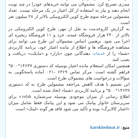
میدری تصریح کرد: مشمولان می توانند خریدهای خودرا در چند نوبت
انجام دهند و نیاز به استفاده از کل اعتبار در یک مرحله نیست. تعداد
مشمولین مرحله سوم طرح کوپن الکترونیکی بالاتر از ۲۸ میلیون نفر
است.
به گزارش کاروخدمت به نقل از مهر، طرح کوپن الکترونیکی در
بالاتر از ۲۴۰ هزار فروشگاه عمده، خرد و ۱۱ فروشگاه زنجیره ای
اجرا می شود. برهمین اساس مشمولان این طرح می توانند برای
مشاهده فروشگاه ها و اطلاع از مانده اعتبار خود، برنامه کاربردی
«شما» را از
خدمات
دهندگانی چون «بازار» و «مایکت» دریافت و
نصب کنند.
همچنین امکان استعلام مانده اعتبار بوسیله کد دستوری #۱۴۶۳*۵۰۰*
فراهم گشته است. مرکز تماس ۶۳۶۹ -۰۲۱ آماده پاسخگویی به
سؤالات و درخواست های مشمولان طرح است.
این تصمیم با هدف کاهش مراجعه مشمولین طرح به کد دستوری
#۱۴۶۳*۵۰۰* و برنامه کاربردی «شما» اتخاذ شده است.
اطلاع رسانی از میزان موجودی بوسیله سرشماره v.refah برای
سرپرستان خانوار پیامک می شود و این پیامک فقط شامل میزان
«اعتبار کالابرگ» بوده و تأکید می شود فاقد هر گونه «لینک» است.
منبع:
karokhedmat.ir