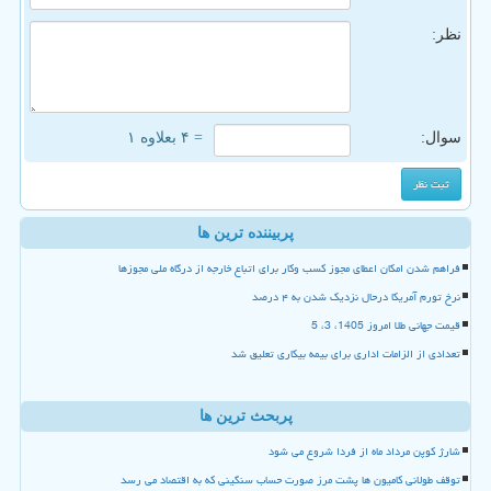
نظر:
سوال:
= ۴ بعلاوه ۱
پربیننده ترین ها
فراهم شدن امکان اعطای مجوز کسب وکار برای اتباع خارجه از درگاه ملی مجوزها
نرخ تورم آمریکا درحال نزدیک شدن به ۴ درصد
قیمت جهانی طلا امروز 1405، 3، 5
تعدادی از الزامات اداری برای بیمه بیکاری تعلیق شد
پربحث ترین ها
شارژ کوپن مرداد ماه از فردا شروع می شود
توقف طولانی کامیون ها پشت مرز صورت حساب سنگینی که به اقتصاد می رسد