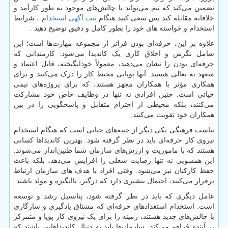
تضمین می‌کند که تیم می‌تواند با چالش‌های موجود به طور کارآمد و
خلاقانه مقابله کند پس سعی کنید هنگام
ثبت آگهی استخدام
، شرایط
استخدام و خواسته های خود را بطور کامل و دقیق توضیح دهید .
علاوه بر این، حرفه‌ای بودن فراتر از مجموعه مهارت‌ها است؛ این
شامل نگرش و اخلاق کاری یک کاندیدا می‌شود. کارمندانی که
حرفه‌ای بودن را نشان می‌دهند، معمولاً خودانگیخته، قابل اعتماد و
متعهد به تعالی هستند. آنها پویایی محیط کار را درک می‌کنند و برای
همکاری مؤثر با همکاران مجهز هستند، که برای پروژه‌های تیمی
حیاتی است. چنین افرادی نه تنها در وظایف خاص خود مشارکت
می‌کنند، بلکه محیطی از احترام متقابل و پاسخگویی را در بین
همکاران خود تقویت می‌کنند.
تناسب فرهنگی یکی دیگر از جنبه‌های حیاتی است که هنگام استخدام
نیروی کار حرفه‌ای باید در نظر گرفته شود. بهترین کاندیداها کسانی
هستند که با ماموریت و ارزش‌های سازمان شما طنین‌انداز می‌شوند.
این همسویی نه تنها رضایت شغلی را افزایش می‌دهد، بلکه باعث
حفظ کارکنان نیز می‌شود. وقتی افراد با هدف های سازمان ارتباط
برقرار می‌کنند، احتمال بیشتری دارد که درگیر، باانگیزه و مولد باشند.
عامل دیگری که باید در نظر گرفته شود، پتانسیل رشد و توسعه
است. استخدام استعدادهای حرفه‌ای که مشتاق یادگیری و سازگاری
با چالش‌های جدید هستند، زمینه را برای یک نیروی کار پویا و متمرکز
بر آینده فراهم می‌کند. سازمان‌ها باید به دنبال کاندیداهایی باشند که