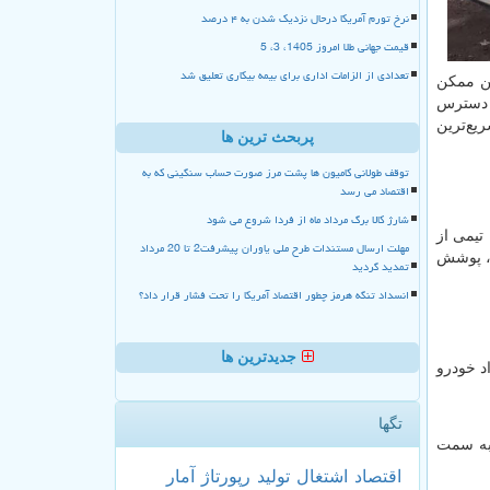
نرخ تورم آمریکا درحال نزدیک شدن به ۴ درصد
قیمت جهانی طلا امروز 1405، 3، 5
تعدادی از الزامات اداری برای بیمه بیکاری تعلیق شد
ین ممکن
ر دسترس
یع‌ترین
پربحث ترین ها
توقف طولانی کامیون ها پشت مرز صورت حساب سنگینی که به
اقتصاد می رسد
شارژ کالا برگ مرداد ماه از فردا شروع می شود
تیمی از
مهلت ارسال مستندات طرح ملی یاوران پیشرفت2 تا 20 مرداد
ت، پوشش
تمدید گردید
انسداد تنگه هرمز چطور اقتصاد آمریکا را تحت فشار قرار داد؟
جدیدترین ها
د خودرو
تگها
 به سمت
اقتصاد
اشتغال
تولید
رپورتاژ
آمار