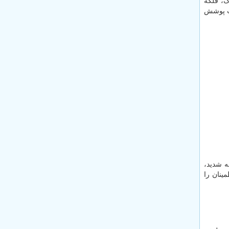
ک، فلکه
ت پوشش
ه شدید،
ینان را