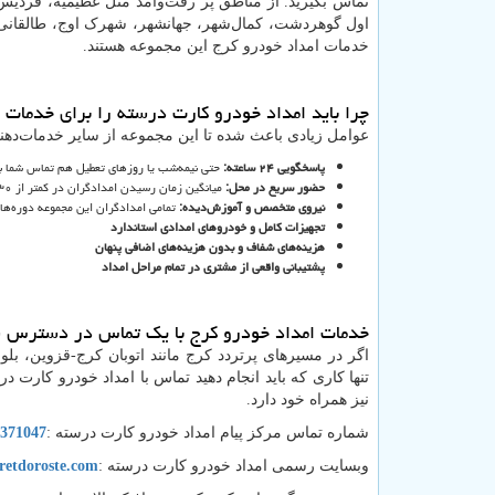
تماس بگیرید. از مناطق پر رفت‌وآمد مثل عظیمیه، فردیس،
اول گوهردشت، کمال‌شهر، جهانشهر، شهرک اوج، طالقان
خدمات امداد خودرو کرج این مجموعه هستند.
چرا باید امداد خودرو کارت درسته را برای خدمات ا
عوامل زیادی باعث شده تا این مجموعه از سایر خدمات‌دهند
پاسخگویی
۲۴
ساعته
:
حتی نیمه‌شب یا روزهای تعطیل هم تماس شما بی‌
حضور سریع در محل
:
میانگین زمان رسیدن امدادگران در کمتر از ۳۰ دقیقه است.
نیروی متخصص و آموزش‌دیده
:
تمامی امدادگران این مجموعه دوره‌ها
تجهیزات کامل و خودروهای امدادی استاندارد
هزینه‌های شفاف و بدون هزینه‌های اضافی پنهان
پشتیبانی واقعی از مشتری در تمام مراحل امداد
خدمات امداد خودرو کرج با یک تماس در دسترس
اگر در مسیرهای پرتردد کرج مانند اتوبان کرج-قزوین، ب
تنها کاری که باید انجام دهید تماس با امداد خودرو کارت 
نیز همراه خود دارد.
شماره تماس مرکز پیام امداد خودرو کارت درسته
:
371047
وبسایت رسمی امداد خودرو کارت درسته
:
retdoroste.com