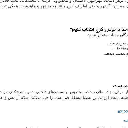
 گوهر دشت، مهرشهر، باغستان و شاهین‌ویلا گرفته تا محله‌هایی مانند حصار
ی، مصباح، گلشهر و حتی اطراف کرج مانند محمدشهر و ماهدشت، همگی تح
مداد خودرو کرج انتخاب کنیم؟
گان مشابه متمایز شود:
پاسخ نمی‌ماند.
ی تخصصی دیده‌اند.
 شماست
لوار موذن، جاده ملارد، جاده مخصوص یا مسیرهای داخلی شهر با مشکلی مواج
درسته است. این تماس نه‌تنها مشکل فنی شما را حل می‌کند، بلکه آرامش و اطم
02122
ca