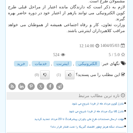
مشمولان طرح است.
لازم به ذکر است که دارندگان مانده اعتبار از مراحل قبلی طرح
کوپن الکترونیکی می توانند بازهم از اعتبار خود در دوره حاضر بهره
گیرند.
وزارت تعاون، کار و رفاه اجتماعی همیشه از هموطنان می خواهد
مراقب کلاهبرداران اینترنتی باشند.
1404/05/03
12:14:00
524
/ 5
5.0
تگهای خبر:
الكترونیكی
,
اینترنت
,
خدمات
,
خرید
این مطلب را می پسندید؟
(0)
(1)
X
تازه ترین مطالب مرتبط
شارژ کوپن مرداد ماه از فردا شروع می شود
شارژ کالا برگ مرداد ماه از فردا شروع می شود
مهلت ارسال مستندات طرح ملی یاوران پیشرفت2 تا 20 مرداد تمدید گردید
انسداد تنگه هرمز چطور اقتصاد آمریکا را تحت فشار قرار داد؟