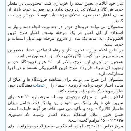
نیاز خود کالاهای تعیین شده را خریداری کنند. محدودیتی در مقدار
خرید هر کالا و نشان تجاری وجود ندارد و در صورت خرید بالاتر از
سقف اعتبار تخصیصی، اختلاف هزینه باید توسط خریدار پرداخت
گردد.
مشمولان می توانند خریدهای خودرا در چند نوبت انجام دهند و نیاز به
استفاده از کل اعتبار در یک مرحله نیست. اعتبار طرح کوپن
الکترونیکی به مدت یک ماه از شروع مرحله نهم قابل استفاده و
خرید است.
براساس اعلام وزارت تعاون، کار و رفاه اجتماعی، تعداد مشمولین
مرحله سوم طرح کوپن الکترونیکی بالاتر از ۶۰ میلیون نفر است.
همچنین در اجرای این طرح، بالاتر از ۲۵۰ هزار فروشگاه خرد و
زنجیره ای طرف قرارداد طرح کوپن الکترونیکی هستند و در اجرا
مشارکت دارند.
مشمولان این طرح می توانند برای مشاهده فروشگاه ها و اطلاع از
مانده اعتبار خود، برنامه کاربردی «شما» را از
خدمات
دهندگانی چون
«بازار» و «مایکت» دریافت و نصب کنند.
اطلاع رسانی از میزان موجودی بوسیله سرشماره v.refah برای
سرپرستان خانوار پیامک می شود و این پیامک فقط شامل میزان
«اعتبار کالابرگ» بوده و تأکید می شود فاقد هر گونه «لینک» است.
همین طور امکان استعلام مانده اعتبار بوسیله کد دستوری
#۱۴۶۳*۵۰۰* فراهم گشته است.
مرکز تماس ۰۲۱-۶۳۶۹ آماده پاسخگویی به سؤالات و درخواست های