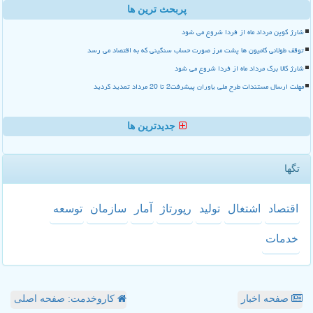
پربحث ترین ها
شارژ کوپن مرداد ماه از فردا شروع می شود
توقف طولانی کامیون ها پشت مرز صورت حساب سنگینی که به اقتصاد می رسد
شارژ کالا برگ مرداد ماه از فردا شروع می شود
مهلت ارسال مستندات طرح ملی یاوران پیشرفت2 تا 20 مرداد تمدید گردید
جدیدترین ها
تگها
اقتصاد
اشتغال
تولید
رپورتاژ
آمار
سازمان
توسعه
خدمات
صفحه اخبار
کاروخدمت: صفحه اصلی