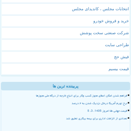
انتخابات مجلس ، کاندیدای مجلس
خرید و فروش خودرو
شرکت صنعتی سخت پوشش
طراحی سایت
فیش حج
قیمت بیسیم
پربیننده ترین ها
فراهم شدن امکان اعطای مجوز کسب وکار برای اتباع خارجه از درگاه ملی مجوزها
نرخ تورم آمریکا درحال نزدیک شدن به ۴ درصد
قیمت جهانی طلا امروز 1405، 3، 5
تعدادی از الزامات اداری برای بیمه بیکاری تعلیق شد