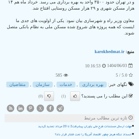
و در تهران حدود ۳۵۰۰ واحد به بهره برداری می رسد. خرداد ماه هم ۱۴
هزار مسکن شهری و ۲۹ هزار مسکن روستایی افتتاح شد.
معاون وزیر راه و شهرسازی بیان نمود: یکی از اولویت های جدی ما
اینست که همه پروژه های شروع شده مسکن ملی به نظام بانکی متصل
شوند.
منبع:
karokhedmat.ir
1404/06/03
10:16:53
585
/ 5
5.0
تگهای خبر:
بهره برداری
,
خدمات
,
سازمان
,
متقاضیان
این مطلب را می پسندید؟
(0)
(1)
X
تازه ترین مطالب مرتبط
مهلت ارسال مستندات طرح ملی یاوران پیشرفت2 تا 20 مرداد تمدید گردید
انسداد تنگه هرمز چطور اقتصاد آمریکا را تحت فشار قرار داد؟