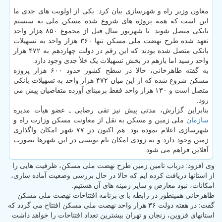
معاون وزیر راه و شهرسازی بیان کرد: یکی از اولویت های جدی ما
این است که همه پروژه های شروع شده مسکن ملی به سیستم
بانکی متصل شوند. تا شهریور سال قبل از مجموع ۸۵۰ هزار واحد
تعهد شده طرح نهضت ملی مسکن تنها ۳۶۰ هزار واحد به تسهیلات
بانکی متصل شده بودند که این رقم در دولت چهاردهم به ۴۷۲ هزار
واحد رسید اما بازهم در بخش تسهیلات یک خلأ جدی وجود دارد.
به گفته طاهرخانی، حالا در سطح کشور حدود ۶۰۰ هزار پروژه
مسکن شروع شده که از این میان ۴۷۲ هزار واحد به تسهیلات بانکی
متصل است و ۱۳۰ هزار واحد فقط برمبنای آورده متقاضیان پیش می
رود.
بنابراین گزارش، مدتی پیش نیز تقی رضایی ـ عضو هیأت مدیره
سازمان
ملی زمین و مسکن به نقل از معاونت مسکن وزارت راه و
شهرسازی اعلام نموده بود: هم اکنون در ۷۷ شهر امکان واگذاری
زمین وجود دارد و به زودی امکان نام نویسی در این شهرها بصورت
آفلاین فراهم می شود.
وی افزود: درباب تامین زمین طرح نهضت ملی مسکن، ظرفیت هایی را
از استانها دریافت کرده ایم که حالا در حال بررسی وضعیت آماده سازی،
امکانات، نبود معارض و سایر زمینه های آن هستیم.
طاهرخانی همینطور در رابطه با ی برنامه افتتاحات نهضت ملی مسکن
گفت: در هفته دولت ۳۶ هزار واحد نهضت ملی مسکن افتتاح می گردد که
استانهای قزوین، زنجان و تهران بیشترین تعداد افتتاحات را خواهد داشت