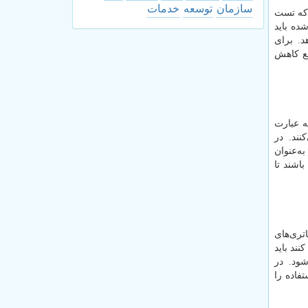
سازمان
توسعه
خدمات
 که تست
شده باید
د. برای
لع کاهش
ه عبارت
نند. در
ه‌عنوان
اشند تا
تری‌های
نند باید
ود. در
فاده را