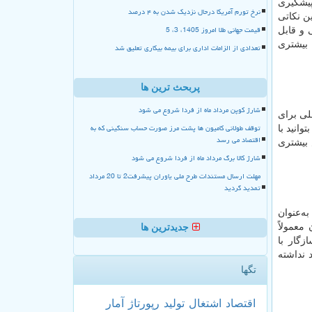
پیشگیری
نرخ تورم آمریکا درحال نزدیک شدن به ۴ درصد
ین نکاتی
قیمت جهانی طلا امروز 1405، 3، 5
 و قابل
 بیشتری
تعدادی از الزامات اداری برای بیمه بیکاری تعلیق شد
پربحث ترین ها
شارژ کوپن مرداد ماه از فردا شروع می شود
لی برای
توقف طولانی کامیون ها پشت مرز صورت حساب سنگینی که به
انید با
اقتصاد می رسد
 بیشتری
شارژ کالا برگ مرداد ماه از فردا شروع می شود
مهلت ارسال مستندات طرح ملی یاوران پیشرفت2 تا 20 مرداد
تمدید گردید
ه‌عنوان
معمولاً
جدیدترین ها
ازگار با
 نداشته
تگها
اقتصاد
اشتغال
تولید
رپورتاژ
آمار