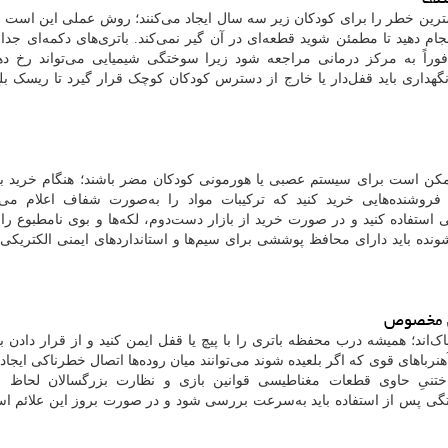
ترین خطر را برای کودکان زیر سه سال ایجاد می‌کنند؛ روش عملی این است
انجام دهید تا مطمئن شوید قطعه‌ای در آن گیر نمی‌کند. باتری‌های دکمه‌ای جدا
وراً به مرکز درمانی مراجعه شود زیرا سوختگی شیمیایی می‌تواند رخ ده
گهداری باید قفل‌دار یا خارج از دسترس کودکان کوچک قرار گیرد تا ریسک ب
 ممکن است برای سیستم عصبی یا هورمونی کودکان مضر باشند؛ هنگام خرید ب
 فروشنده‌هایی خرید کنید که ترکیبات مواد را به‌صورت شفاف اعلام می‌ک
 استفاده کنید و در صورت خرید از بازار دست‌دوم، لکه‌ها و بوی نامطبوع را ب
ونده باید دارای محافظ پوششی برای سیم‌ها و استانداردهای ایمنی الکتریکی ب
ظتی مخصوص
ک‌اند؛ همیشه درب محفظه باتری را با پیچ یا قفل ایمن کنید و از قرار دادن با
باهای قوی که اگر بلعیده شوند می‌توانند میان روده‌ها اتصال خطرناکی ایجاد ک
اختنیِ حاوی قطعات مغناطیسی قوانین بازی و نظارت بزرگسالان لحاظ ش
تگی پس از استفاده باید به‌سرعت بررسی شود و در صورت بروز این علائم است