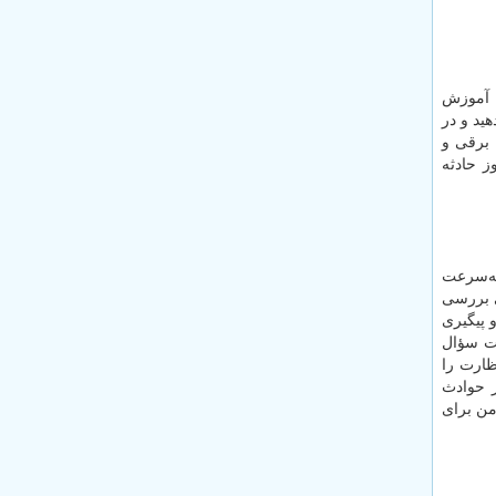
 آموزش
ید و در
 برقی و
ز حادثه
به‌سرعت
ی بررسی
 پیگیری
خت سؤال
ظارت را
ز حوادث
من برای