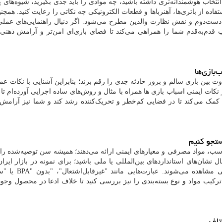
نتخاب هوشمندانه‌تری داشته باشید، چه موادی را باید جدی بگیرید، شیوه‌های 
تفاده از باتری‌ها، آهنرباها و قطعات الکترونیکی چه نکاتی را رعایت کنید. همچن
ی دست‌دوم و نقش نظارت والدین مطرح می‌شود. اگر دنبال راهنمایی‌های عملی
 قدم‌به‌قدم شما را همراهی می‌کند تا فضای بازی‌ای امن‌تر و آرامش ذهنی
بازی‌ها
وت بین بازی سالم و بروز حادثه جدی را رقم بزند؛ بنابراین آشنایی با نکات عم
ت ایمنی اسباب بازی ها همراه با مثال و روش‌های ساده اجرایی آورده‌ام تا بتو
 کمک می‌کند تا در فضایی کم‌خطر و تحریک‌کننده رشد کند و شما نیز آرامش
ستجو کنیم
ب، مواد مصرفی و معیارهای ایمنی ارائه می‌دهند؛ همیشه سن توصیه‌شده را ب
شان‌های استانداردهای بین‌المللی یا ملی باشید؛ برای نمونه در بازار ایران 
ی مشاهده می‌شوند. عبارت‌هایی مانند "غیرقابل‌اشتعال"، "بدون
BPA"
یا "س
رکیب مواد و نوع بسته‌بندی را نیز بررسی کنید تا خلاف ادعا در محصول وجود
تلف