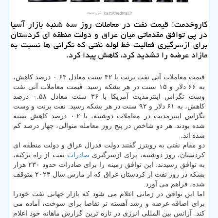
کاروخدمت: قیمت نفت در معاملات روز سه شنبه بازار آسیا
در پی توافق مقدماتی میان عراق و دولت منطقه ای کردستان
برای ازسرگیری فعالیت خط لوله نفتی که نگرانی ها نسبت به
مازاد عرضه را تشدید کرد، کاهش پیدا کرد.
قیمت معاملات آتی نفت برنت با ۴۲ سنت معادل ۰.۶۳ درصد کاهش،
به ۶۶ دلار و ۱۵ سنت در هر بشکه رسید. قیمت معاملات آتی نفت
وست تگزاس اینترمدیت آمریکا با ۳۶ سنت معادل ۰.۵۸ درصد
کاهش، به ۶۱ دلار و ۹۲ سنت در هر بشکه رسید. نفت برنت و وست
تگزاس اینترمدیت در معاملات دوشنبه، با ۰.۲ درصد کاهش بسته
شده بودند. هر دو شاخص در پنج روز معامله متوالی، چهار درصد کم
شده اند.
دو مقام نفتی به رویترز گفتند دولت فدرال عراق و دولت منطقه ای
کردستان، روز دوشنبه، برای ازسرگیری
صادرات
نفت از راه ترکیه،
به توافق رسیدند. این توافق زمینه را برای صادرات حدود ۲۳۰ هزار
بشکه در روز نفت از کردستان عراق که از مارس سال ۲۰۲۳ متوقف
شده، فراهم می آورد.
اما این توافق در زمانی اعلام می شود که بازار جهانی نفت خودرا
برای اضافه عرضه و رشد آهسته تر تقاضا برای سوخت، آماده می
کند. آژانس بین المللی انرژی در تازه ترین گزارش ماهانه خود اعلام