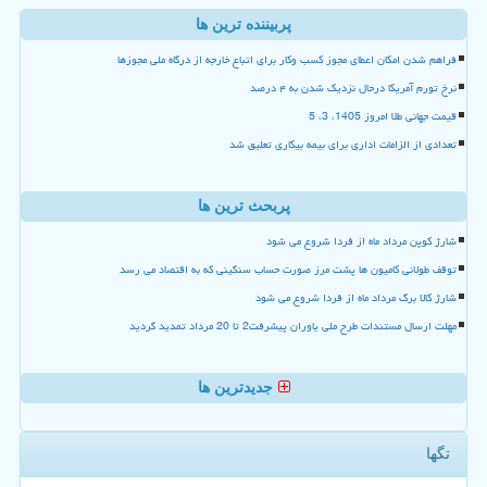
پربیننده ترین ها
فراهم شدن امکان اعطای مجوز کسب وکار برای اتباع خارجه از درگاه ملی مجوزها
نرخ تورم آمریکا درحال نزدیک شدن به ۴ درصد
قیمت جهانی طلا امروز 1405، 3، 5
تعدادی از الزامات اداری برای بیمه بیکاری تعلیق شد
پربحث ترین ها
شارژ کوپن مرداد ماه از فردا شروع می شود
توقف طولانی کامیون ها پشت مرز صورت حساب سنگینی که به اقتصاد می رسد
شارژ کالا برگ مرداد ماه از فردا شروع می شود
مهلت ارسال مستندات طرح ملی یاوران پیشرفت2 تا 20 مرداد تمدید گردید
جدیدترین ها
تگها