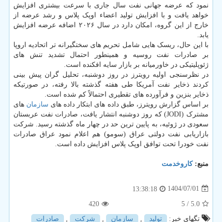
نمود که عرضه جهانی نفت سال جاری با سرعت بیشتری افزایش
خواهد یافت و با افزایش تولید اعضاء اوپک پلاس و رشد عرضه از
خارج از این گروه، امکان دارد در سال ۲۰۲۶ اضافه عرضه افزایش
یابد.
با این حال، ریسک هایی شامل تحریم های سختگیرانه تر اتحادیه اروپا
بر صادرات نفت روسیه و همینطور احتمال تشدید تنش های
ژئوپلیتیکی در خاورمیانه بر بازار سایه افکنده است.
در نظرسنجی اولیه رویترز در روز دوشنبه، تحلیل گران پیش بینی
کردند ذخایر نفت آمریکا طی هفته گذشته بالا رفته، در صورتیکه
ذخایر بنزین و فرآورده های تقطیری احتمالاً کم شده است.
بر اساس گزارش رویترز، طبق داده های ابتکار داده های
سازمان
های
مشترک (JODI) که روز دوشنبه انتشار یافت، صادرات نفت عربستان
سعودی در ژوئیه، به پایین ترین حد در چهار ماه گذشته رسید. شرکت
بازاریابی نفت دولتی عراق (سومو) هم اعلام نمود عراق صادرات
نفت خودرا تحت توافق اوپک پلاس افزایش داده است.
منبع:
كاروخدمت
1404/07/01
13:38:18
420
/ 5
5.0
تگهای خبر:
تولید
,
سازمان
,
شركت
,
صادرات