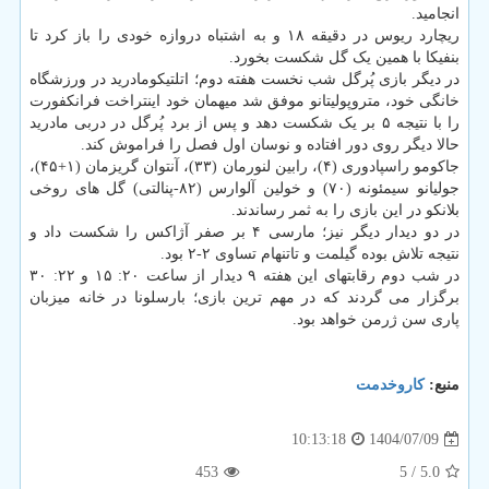
انجامید.
ریچارد ریوس در دقیقه ۱۸ و به اشتباه دروازه خودی را باز کرد تا
بنفیکا با همین یک گل شکست بخورد.
در دیگر بازی پُرگل شب نخست هفته دوم؛ اتلتیکومادرید در ورزشگاه
خانگی خود، متروپولیتانو موفق شد میهمان خود اینتراخت فرانکفورت
را با نتیجه ۵ بر یک شکست دهد و پس از برد پُرگل در دربی مادرید
حالا دیگر روی دور افتاده و نوسان اول فصل را فراموش کند.
جاکومو راسپادوری (۴)، رابین لنورمان (۳۳)، آنتوان گریزمان (۱+۴۵)،
جولیانو سیمئونه (۷۰) و خولین آلوارس (۸۲-پنالتی) گل های روخی
بلانکو در این بازی را به ثمر رساندند.
در دو دیدار دیگر نیز؛ مارسی ۴ بر صفر آژاکس را شکست داد و
نتیجه تلاش بوده گیلمت و تاتنهام تساوی ۲-۲ بود.
در شب دوم رقابتهای این هفته ۹ دیدار از ساعت ۲۰: ۱۵ و ۲۲: ۳۰
برگزار می گردند که در مهم ترین بازی؛ بارسلونا در خانه میزبان
پاری سن ژرمن خواهد بود.
منبع:
كاروخدمت
1404/07/09
10:13:18
453
/ 5
5.0