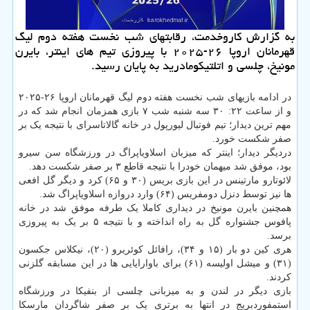
به گزارش کاروخدمت، رقابتهای شب نخست هفته دوم لیگ
قهرمانان اروپا ۲۶-۲۰۲۵ با پیروزی تیم های اینتر، بایرن
مونیخ، چلسی و اتلتیکومادرید به پایان رسید.
در ادامه بازیهای شب نخست هفته دوم لیگ قهرمانان اروپا ۲۶-۲۰۲۵
و از ساعت ۲۲: ۳۰ سه شنبه شب ۷ بازی همزمان انجام شد که در
مهم ترین دیدار؛ تیم فوتبال لیورپول در خانه گالاتاسرای با نتیجه یک بر
صفر شکست خورد.
دردیگر دیدار؛ اینتر که میزبان اسلاویاپراگ در ورزشگاه سن سیرو
بود، موفق شد میهمان خودرا با نتیجه قاطع ۳ بر صفر شکست دهد.
لائوتارو مارتینس در این بازی بریس (۳۰ و ۶۵) کرد و دیگر گل افعی
ها نیز توسط دنزل دومفریس (۶۴) وارد دروازه اسلاویاپراگ شد.
همچنین بایرن مونیخ در دیداری کاملا یک طرفه موفق شد در خانه
پافوس جشنواره گل به راه انداخته و با نتیجه ۵ بر یک به پیروزی
برسد.
هری کین دو بار (۱۵ و ۳۴)، رافائل کوئریرو (۲۰)، نیکلاس جکسون
(۳۱) و میشل اولیسه (۶۱) برای باوارایایی ها در این مسابقه گلزنی
کردند.
بازی دیگر در لندن و به میزبانی چلسی از بنفیکا در ورزشگاه
استمفوردبریج در انتها به برتری یک بر صفر شاگردان مارسکا