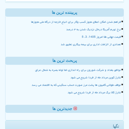
پربیننده ترین ها
فراهم شدن امکان اعطای مجوز کسب وکار برای اتباع خارجه از درگاه ملی مجوزها
نرخ تورم آمریکا درحال نزدیک شدن به ۴ درصد
قیمت جهانی طلا امروز 1405، 3، 5
تعدادی از الزامات اداری برای بیمه بیکاری تعلیق شد
پربحث ترین ها
توافق بغداد و شرکت شورون برای راه اندازی خط لوله بصره به شمال عراق
شارژ کوپن مرداد ماه از فردا شروع می شود
توقف طولانی کامیون ها پشت مرز صورت حساب سنگینی که به اقتصاد می رسد
شارژ کالا برگ مرداد ماه از فردا شروع می شود
جدیدترین ها
تگها