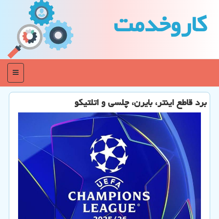
كاروخدمت
منو
برد قاطع اینتر، بایرن، چلسی و اتلتیکو