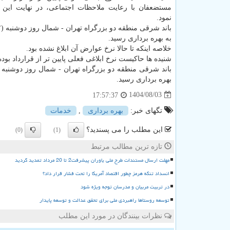
مستضعفان با رعایت ملاحظات اجتماعی، در نهایت این نر
نمود.
به بهره برداری رسید.
خلاصه اینکه تا حالا نرخ عوارض آن ابلاغ نشده بود.
شنیده ها حاکیست نرخ ابلاغی فعلی پایین تر از قرارداد بوده
بهره برداری رسید.
1404/08/03
17:57:37
تگهای خبر:
بهره برداری
,
خدمات
این مطلب را می پسندید؟
(0)
(1)
تازه ترین مطالب مرتبط
مهلت ارسال مستندات طرح ملی یاوران پیشرفت2 تا 20 مرداد تمدید گردید
انسداد تنگه هرمز چطور اقتصاد آمریکا را تحت فشار قرار داد؟
در تربیت مربیان و مدرسان توجه ویژه شود
توسعه روستاها راهبردی ملی برای تحقق عدالت و توسعه پایدار
نظرات بینندگان در مورد این مطلب