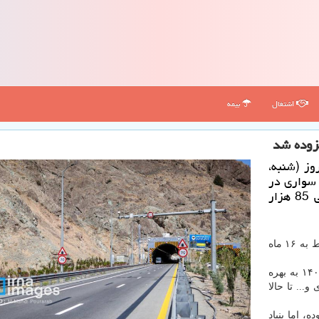
اشتغال
بیمه
فزوده شد
وز (شنبه،
 سواری در
ایام معمولی 65 هزار تومان و در ایام اوج ترافیکی 85 هزار
آخرین به روز رسانی عوارض بزرگراه تهران- شمال مربوط به ۱۶ ماه
همچنین باند غربی منطقه ۲ بزرگراه که از تیرماه سال ۱۴۰۲ به بهره
... تا حالا
، اما بنیاد