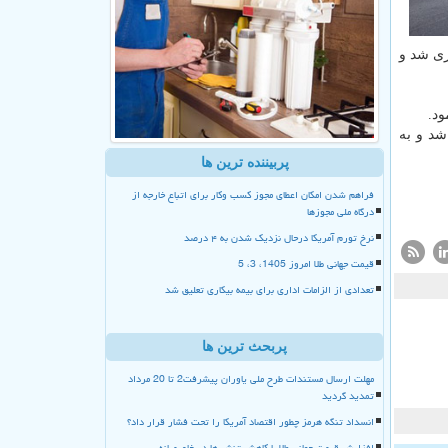
 راه اندازی شد و
ود.
ی افتتاح شد و به
پربیننده ترین ها
فراهم شدن امکان اعطای مجوز کسب وکار برای اتباع خارجه از
درگاه ملی مجوزها
نرخ تورم آمریکا درحال نزدیک شدن به ۴ درصد
قیمت جهانی طلا امروز 1405، 3، 5
تعدادی از الزامات اداری برای بیمه بیکاری تعلیق شد
پربحث ترین ها
مهلت ارسال مستندات طرح ملی یاوران پیشرفت2 تا 20 مرداد
تمدید گردید
انسداد تنگه هرمز چطور اقتصاد آمریکا را تحت فشار قرار داد؟
افزایش قیمت جهانی طلا با کاهش تنش ها در خاورمیانه