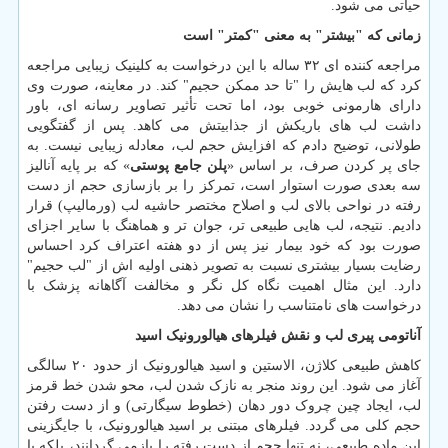
حیاتی می شود.
زمانی که "بیشتر" به معنی "کمتر" است
مراجعه کننده ای ۳۲ ساله با این درخواست به کلینیک زیبایی مراجعه
کرد که لب هایش را "تا حد ممکن حجیم" کند. در معاینه، صورت وی
دارای هارمونی خوبی بود، اما تحت تأثیر تصاویر رسانه ای، باور
داشت لب های باریکش از جذابیتش می کاهد. پس از گفتگویی
طولانی، توضیح دادم که افزایش حجم لب، معادله زیبایی نیست. به
جای پر کردن صرف، بر اساس «
پلن جامع پوستی
» که بر پایه آنالیز
سه بعدی صورت استوار است، تمرکز را بر بازسازی حجم از دست
رفته در نواحی بالای لب و اصلاح مختصر حاشیه لب (ورمالیپ) قرار
دادیم. نتیجه، لب هایی طبیعی تر، جوان تر و هماهنگ با سایر اجزای
صورت بود که خود بیمار نیز پس از دو هفته اعتراف کرد احساس
رضایت بسیار بیشتری نسبت به تصویر ذهنی اولیه اش از "لب حجیم"
دارد. این مثال اهمیت نگاه کل نگر و مخالفت آگاهانه پزشک با
درخواست های نامتناسب را نشان می دهد.
آناتومی پیری لب و نقش فیلرهای هیالورونیک اسید
کاهش طبیعی کلاژن، الاستین و اسید هیالورونیک از حدود ۲۰ سالگی
آغاز می شود. این روند منجر به نازک شدن لب، محو شدن خط قرمز
لب، ایجاد چین چروک دور دهان (خطوط سیگارتی) و از دست رفتن
حجم کلی می گردد. فیلرهای مبتنی بر اسید هیالورونیک، با جایگزینی
این ماده طبیعی، نه تنها حجم از دست رفته را بازمی گردانند، بلکه با