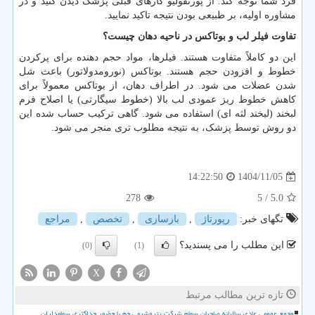
فرد شما توجه کند. از پورتفولیو کارهای قبلی پزشک دیدن کنید و در
مشاوره اولیه، بر طبیعی بودن نتیجه تاکید نمایید.
تفاوت فیلر لب و بوتاکس در ناحیه دهان چیست؟
این دو کاملاً متفاوت هستند. فیلرها، مواد حجم دهنده برای پرکردن
خطوط و افزودن حجم هستند. بوتاکس (نورومدولاتور) باعث شل
شدن عضلات می شود. در اطراف دهان، از بوتاکس معمولاً برای
کاهش خطوط ریز عمودی لب بالا (خطوط سیگارتی) یا اصلاح فرم
لبخند (لبخند لثه ای) استفاده می شود. گاهی ترکیب حساب شده این
دو روش توسط پزشک، به نتیجه مطلوب تری منجر می شود.
1404/11/05
14:22:50
278
/ 5
5.0
تگهای خبر:
رپورتاژ
,
بازسازی
,
تخصص
,
مراجع
این مطلب را می پسندید؟
(0)
(1)
X
تازه ترین مطالب مرتبط
مجمع عمومی عادی سالیانه صاحبان سهام شرکت پتروشیمی جم با حضور حداکثری سهامداران