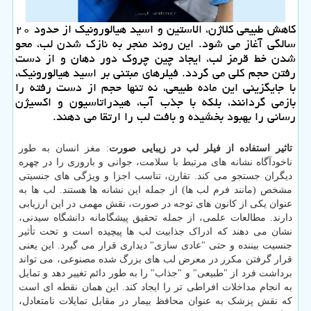
کاهش طبیعی کلاژن، الاستین و اسید هیالورونیک از حدود ۲۰
سالگی آغاز می شود. این روند منجر به نازک شدن لب، محو
شدن خط قرمز لب، ایجاد چین چروک دور دهان و از دست
رفتن حجم کلی می گردد. فیلرهای مبتنی بر اسید هیالورونیک،
با جایگزینی این ماده طبیعی، نه تنها حجم از دست رفته را
بازمی گردانند، بلکه با جذب آب، هیدراتاسیون و اکسیژن
رسانی را بهبود بخشیده و بافت لب را ارتقا می دهند.
تاثیر استفاده از فیلر لب در زیبایی صورت
: مغز انسان به طور
ناخودآگاه نشانه های مرتبط با سلامت، جوانی و باروری را در چهره
دیگران جستجو می کند. تقارن، تناسب اجزا و ویژگی های جنسیتی
مشخص (مانند فرم لب ها) از جمله این نشانه ها هستند. لب ها به
عنوان یکی از کانون های توجه در صورت، نقش مهمی در این ارزیابی
دارند. مطالعات علمی، از جمله تحقیق پیشگامانه دانشگاه سیدنی،
نشان می دهند که ادراک جذابیت لب ها پیچیده است و تحت تأثیر
جنسیت بیننده و حتی "عادی سازی" دیداری قرار می گیرد. این یعنی
قرار گرفتن مکرر در معرض لب های بزرگ شده مصنوعی، می تواند
برداشت فرد از "طبیعی" و "جذاب" را به طور دائم تغییر دهد و تمایل
به انجام مداخلات افراطی تر را ایجاد کند. این همان نقطه ای است
که نقش پزشک به عنوان محافظ بیمار در مقابل تمایلات نامتعادل،