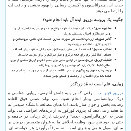
جذب آب، هیدراتاسیون و اکسیژن رسانی را بهبود بخشیده و بافت لب
را ارتقا می دهند.
چگونه یک پروسه تزریق ایده آل باید انجام شود؟
مشاوره عمیق
:
درک انگیزه بیمار، انتظارات واقع بینانه و بررسی سابقه پزشکی و
روانی (غربالگری اختلال بدشکلی بدن).
آنالیز صورت
:
ارزیابی تناسب کلی صورت، تقارن، نسبت های طلایی، پروجکشن و
آناتومی دقیق عضلات و عروق ناحیه.
انتخاب محصول
:
استفاده از فیلرهای با ویسکوزیته و چگالی متفاوت برای اهداف
مختلف (مثلاً فیلر نرم برای حجم مرکزی و فیلر متراکم تر برای تعریف حاشیه).
تکنیک تزریق
:
تزریق عمقی در نواحی خاص برای حجم دهی و تزریق سطحی تر برای
اصلاح خطوط. تکنیک باید کم تهاجمی و با کمترین تروما باشد.
بررسی نتیجه نهایی و پیگیری
:
ارزیابی بلافاصله پس از تزریق و ویزیت پیگیری دو
هفته بعد برای اطمینان از رضایت و طبیعی بودن نتیجه.
زیبایی، علم است نه مُد زودگذر
تزریق فیلر لب
، وقتی که بر پایه دانش آناتومی، زیبایی شناسی و
درک روانشناسی بیمار انجام شود، می تواند عملی فوق العاده
رضایت بخش و جوان ساز باشد. اما همان مطالعه دانشگاه سیدنی به
ما هشدار می دهد که پیروی کورکورانه از ترندهای افراطی می تواند
منجر به "نورمالیزاسیون جدید" و تحریف ادراک زیبایی در جامعه و
حتی در خود فرد شود. وظیفه اخلاقی ما به عنوان متخصص، درمان بر
مبنای اصول علمی و هنری است، نه صرفاً برآوردن هر خواسته ای.