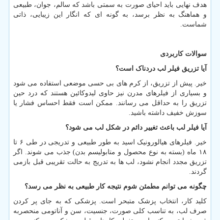
هدف نهایی باید احیای صورت به سمتی باشد که سالم، جوان، طبیعی
و هماهنگ به نظر برسد، به گونه ای که انگار این زیبایی، ذاتی
شماست.
سوالات کاربردی
آیا تزریق فیلر لب دردناک است؟
خیر. پیش از تزریق، از کرم های بی حسی موضعی استفاده می شود
و بسیاری از فیلرهای مدرن نیز حاوی لیدوکائین هستند که درد حین
تزریق را به حداقل می رسانند. ممکن است فقط احساس فشار یا
سوزش خفیف داشته باشید.
آیا فیلر لب باعث تغییر دائم در شکل لب می شود؟
خیر. فیلرهای هیالورونیک اسید به طور طبیعی و تدریجی در طی ۶ تا
۱۸ ماه (بسته به نوع محصول و متابولیسم بدن) جذب می شوند. اگر
تزریق مجدد انجام نشود، لب ها به تدریج به حالت تقریبی قبل بازمی
گردند.
چگونه می توانم مطمئن شوم نتیجه کار طبیعی به نظر می رسد؟
کلید کار، انتخاب پزشک متبحر است. پزشکی که به جای پر کردن
صرف لب، به تناسب کلی صورت، جنسیت، سن و آناتومی منحصربه