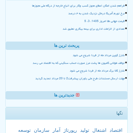
فراهم شدن امکان اعطای مجوز کسب وکار برای اتباع خارجه از درگاه ملی مجوزها
نرخ تورم آمریکا درحال نزدیک شدن به ۴ درصد
قیمت جهانی طلا امروز 1405، 3، 5
تعدادی از الزامات اداری برای بیمه بیکاری تعلیق شد
پربحث ترین ها
شارژ کوپن مرداد ماه از فردا شروع می شود
توقف طولانی کامیون ها پشت مرز صورت حساب سنگینی که به اقتصاد می رسد
شارژ کالا برگ مرداد ماه از فردا شروع می شود
مهلت ارسال مستندات طرح ملی یاوران پیشرفت2 تا 20 مرداد تمدید گردید
جدیدترین ها
تگها
اقتصاد
اشتغال
تولید
رپورتاژ
آمار
سازمان
توسعه