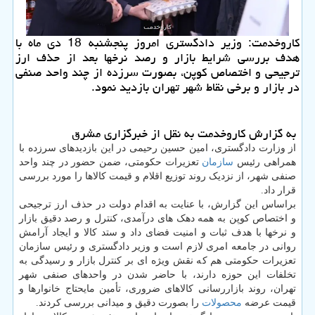
کاروخدمت: وزیر دادگستری امروز پنجشنبه 18 دی ماه با
هدف بررسی شرایط بازار و رصد نرخها بعد از حذف ارز
ترجیحی و اختصاص کوپن، بصورت سرزده از چند واحد صنفی
در بازار و برخی نقاط شهر تهران بازدید نمود.
به گزارش کاروخدمت به نقل از خبرگزاری مشرق
از وزارت دادگستری، امین حسین رحیمی در این بازدیدهای سرزده با
همراهی رئیس
سازمان
تعزیرات حکومتی، ضمن حضور در چند واحد
صنفی شهر، از نزدیک روند توزیع اقلام و قیمت کالاها را مورد بررسی
قرار داد.
براساس این گزارش، با عنایت به اقدام دولت در حذف ارز ترجیحی
و اختصاص کوپن به همه دهک های درآمدی، کنترل و رصد دقیق بازار
و نرخها با هدف ثبات و امنیت فضای داد و ستد کالا و ایجاد آرامش
روانی در جامعه امری لازم است و وزیر دادگستری و رئیس سازمان
تعزیرات حکومتی هم که نقش ویژه ای بر کنترل بازار و رسیدگی به
تخلفات این حوزه دارند، با حاضر شدن در واحدهای صنفی شهر
تهران، روند بازاررسانی کالاهای ضروری، تأمین مایحتاج خانوارها و
قیمت عرضه
محصولات
را بصورت دقیق و میدانی بررسی کردند.