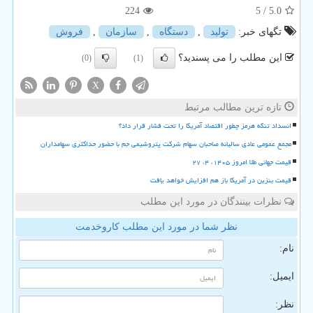
224
/ 5
5.0
تگهای خبر:
تولید
,
دستگاه
,
سازمان
,
فروش
این مطلب را می پسندید؟
(0)
(1)
X
تازه ترین مطالب مرتبط
انسداد تنگه هرمز چطور اقتصاد آمریکا را تحت فشار قرار داد؟
مجمع عمومی عادی سالیانه صاحبان سهام شرکت پتروشیمی جم با حضور حداکثری سهامداران
قیمت جهانی طلا امروز ۱۴۰۵، ۴، ۲۷
قیمت بنزین در آمریکا باز هم افزایش خواهد یافت
نظرات بینندگان در مورد این مطلب
نظر شما در مورد این مطلب کاروخدمت
نام:
ایمیل:
نظر: