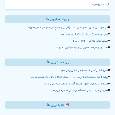
قیمت بیسیم
پربیننده ترین ها
فراهم شدن امکان اعطای مجوز کسب وکار برای اتباع خارجه از درگاه ملی مجوزها
نرخ تورم آمریکا درحال نزدیک شدن به ۴ درصد
قیمت جهانی طلا امروز 1405، 3، 5
تعدادی از الزامات اداری برای بیمه بیکاری تعلیق شد
پربحث ترین ها
شارژ کالا برگ مرداد ماه از فردا شروع می شود
مهلت ارسال مستندات طرح ملی یاوران پیشرفت2 تا 20 مرداد تمدید گردید
انسداد تنگه هرمز چطور اقتصاد آمریکا را تحت فشار قرار داد؟
افزایش قیمت جهانی طلا با کاهش تنش ها در خاورمیانه
جدیدترین ها