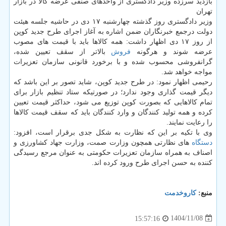
بازدید سرزده وزیر دادگستری از واحدهای صنفی عرضه کالا در بازار
تهران
وزیر دادگستری روز گذشته چهارشنبه ۱۷ دی در حاشیه جلسه هیئت
دولت درجمع خبرنگاران ضمن اشاره به آغاز اجرای طرح جدید کوپن
از روز ۱۷ دی اظهار داشت: همه کالاها باید با قیمت های مصوب
عرضه شوند و هرگونه
فروش
بالاتر از سقف تعیین شده،
گرانفروشی محسوب شده و با برخورد قانونی سازمان تعزیرات
مواجه خواهد شد.
رحیمی اظهار نمود: در طرح جدید کوپن، شاید تصور بر این باشد که
دیگر قیمت گذاری وجود ندارد؛ در صورتیکه ستاد تنظیم بازار برای
تمام کالاهایی که بصورت کوپن توزیع می شود، حداکثر قیمت تعیین
کرده و همه تولید کنندگان و وارد کنندگان باید که سقف قیمت کالاها
را رعایت نمایند.
وی با تکیه بر این که نظارت به شکل جدی برقرار است، افزود:
دستگاه
های نظارتی همچون وزارت صمت، وزارت جهاد کشاورزی و
اصناف به همراه سازمان تعزیرات حکومتی به عنوان مرجع رسیدگی
کننده به حسن اجرای طرح ورود کرده اند.
منبع:
كاروخدمت
1404/11/08
15:57:16