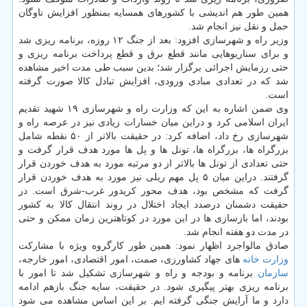
همین طور هم اندیشی با کشورهای همسایه بمنظور افزایش ناوگان
حمل و نقل نیز انجام شد.
وزیر راه و شهرسازی افزود: بعد از جنگ ۱۲ روزه، برنامه ریزی شد
و برای سناریوهایی مانند قطع برق و قطع پرداخت برنامه ریزی و
حتی رزمایش اجرائی برگزار شد؛ بدین سبب طی مدت اخیر مشاهده
شد که در تعدادی مبادی ورودی، افزایش تبادل کالا صورت گرفته
است.
وی ضمن اشاره به این که وزارت راه و شهرسازی ۱۹ شهید تقدیم
ایران اسلامی کرد و دراین میان خسارات زیادی نیز در عرصه راه و
شهرسازی رخ داد، اضافه کرد: در حقیقت بالاتر از ۵۰ نقطه شامل
بزرگراه ها، بزرگراه ها، تونل ها و پل ها مورد هدف قرار گرفت و
حتی تعدادی از تونل ها بالاتر از دو مرتبه مورد به هدف خوردن قرار
گرفتند. دراین میان ۵ پل مهم ریلی نیز مورد به هدف خوردن قرار
گرفت که مشخص بود، هدف محور کریدور غرب-شرق است. در
حقیقت دشمنان درصدد ایجاد اختلال در روند انتقال کالا به کشور
بودند، اما بازسازی ها در این مورد در کوتاهترین زمان ممکن و حتی
در مدت دو هفته انجام شد.
صادق مالواجرد اظهار نمود: همین طور کارگروه ویژه با مشارکت
وزارت خانه
های جهاد کشاورزی، صمت، امور اقتصادی، امور خارجه،
سازمان
برنامه و بودجه و راه و شهرسازی تشکیل شد تا امور با
برنامه ریزی بهتر پیگیری شود. در حقیقت، سایه جنگ بازهم ادامه
دارد و ما آرایش جنگی گرفته ایم. بر این اساس مشاهده می شود