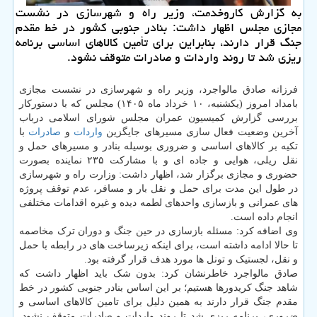
به گزارش کاروخدمت، وزیر راه و شهرسازی در نشست
مجازی مجلس اظهار داشت: بنادر جنوبی کشور در خط مقدم
جنگ قرار دارند، بنابراین برای تأمین کالاهای اساسی برنامه
ریزی شد تا روند واردات و صادرات متوقف نشود.
فرزانه صادق مالواجرد، وزیر راه و شهرسازی در نشست مجازی
بامداد امروز (یکشنبه، ۱۰ خرداد ماه ۱۴۰۵) مجلس که با دستورکار
بررسی گزارش کمیسیون عمران مجلس شورای اسلامی درباب
آخرین وضعیت فعال سازی مسیرهای جایگزین
واردات
و
صادرات
با
تکیه بر کالاهای اساسی و ضروری بوسیله بنادر و مسیرهای حمل و
نقل ریلی، هوایی و جاده ای و با مشارکت ۲۳۵ نماینده بصورت
حضوری و مجازی برگزار شد، اظهار داشت: وزارت راه و شهرسازی
در طول این مدت برای حمل و نقل بار و مسافر، عدم توقف پروژه
های عمرانی و بازسازی واحدهای لطمه دیده و غیره اقدامات مختلفی
انجام داده است.
وی اضافه کرد: مسئله بازسازی در حین جنگ و دوران ترک مخاصمه
تا حالا ادامه داشته است، برای اینکه زیرساخت های در رابطه با حمل
و نقل، لجستیک و تونل ها مورد هدف قرار گرفته بود.
صادق مالواجرد خاطرنشان کرد: بدون شک باید اظهار داشت که
شاهد جنگ کریدورها هستیم؛ بر این اساس بنادر جنوبی کشور در خط
مقدم جنگ قرار دارند به همین دلیل برای تامین کالاهای اساسی و
ضروری، برنامه ریزی شد تا روند واردات و صادرات متوقف نشود.