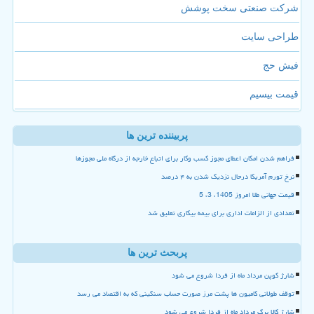
شرکت صنعتی سخت پوشش
طراحی سایت
فیش حج
قیمت بیسیم
پربیننده ترین ها
فراهم شدن امکان اعطای مجوز کسب وکار برای اتباع خارجه از درگاه ملی مجوزها
نرخ تورم آمریکا درحال نزدیک شدن به ۴ درصد
قیمت جهانی طلا امروز 1405، 3، 5
تعدادی از الزامات اداری برای بیمه بیکاری تعلیق شد
پربحث ترین ها
شارژ کوپن مرداد ماه از فردا شروع می شود
توقف طولانی کامیون ها پشت مرز صورت حساب سنگینی که به اقتصاد می رسد
شارژ کالا برگ مرداد ماه از فردا شروع می شود