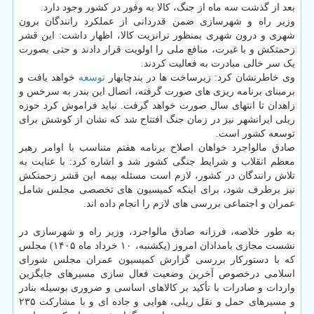
بعد از گذشت سه ماه از جنگ، کالا به وفور در کشور وجود دارد.
وزیر راه و شهرسازی ضمن قدردانی از عملکرد رانندگان برون
شهری و درون شهری بمنظور ترانزیت کالا، اظهار داشت: این قشر
زحمتکش و با غیرت، منافع ملی را اولویت قرار دادند و حتی بصورت
یک سر خالی مبادرت به فعالیت کردند.
وی خاطرنشان کرد: زیرساخت ها در بندچابهار
توسعه
خواهد یافت و
برمبنای برنامه ریزی های صورت گرفته، اتصال این بندر به سرخس و
زاهدان تا انتهای سال صورت خواهد گرفت. نباید فراموش کرد حوزه
ریلی ایرانشهر نیز در زمان جنگ افتتاح شد که نشان از کوشش برای
توسعه کشور است.
صادق مالواجرد خواهان اصلاح برنامه هفتم متناسب با اوامر رهبر
معظم انقلاب و شرایط جنگی کشور شد و اشاره کرد: با عنایت به
تلاش رانندگان در کشور، لازم است مسئله بیمه این قشر زحمتکش
نیز برطرف شود، برای اینکه کمیسیون های تخصصی مجلس شامل
عمران و اجتماعی بررسی های لازم را انجام داده اند.
به طور خلاصه، فرزانه صادق مالواجرد، وزیر راه و شهرسازی در
نشست مجازی بامدادان امروز (یکشنبه، ۱۰ خرداد ماه ۱۴۰۵) مجلس
که با دستورکار بررسی گزارش کمیسیون عمران مجلس شورای
اسلامی درخصوص آخرین وضعیت فعال سازی مسیرهای جایگزین
واردات و صادرات با تأکید بر کالاهای اساسی و ضروری بوسیله بنادر
و مسیرهای حمل و نقل ریلی، هوایی و جاده ای و با مشارکت ۲۳۵