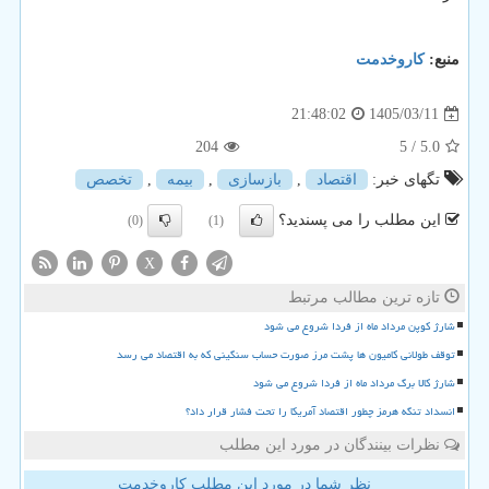
منبع:
كاروخدمت
1405/03/11
21:48:02
204
/ 5
5.0
تگهای خبر:
اقتصاد
,
بازسازی
,
بیمه
,
تخصص
این مطلب را می پسندید؟
(0)
(1)
X
تازه ترین مطالب مرتبط
شارژ کوپن مرداد ماه از فردا شروع می شود
توقف طولانی کامیون ها پشت مرز صورت حساب سنگینی که به اقتصاد می رسد
شارژ کالا برگ مرداد ماه از فردا شروع می شود
انسداد تنگه هرمز چطور اقتصاد آمریکا را تحت فشار قرار داد؟
نظرات بینندگان در مورد این مطلب
نظر شما در مورد این مطلب کاروخدمت