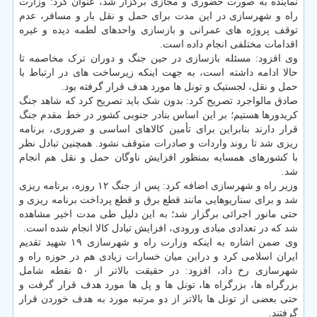
نماینده به صورت حضوری و مجازی برگزار شد، عنوان کرد: وزارت
راه و شهرسازی در این مدت برای حمل و نقل بار و مسافر، عدم
توقف پروژه های عمرانی و بازسازی واحدهای لطمه دیده و غیره
اقدامات مختلفی انجام داده است.
وی افزود: مسئله بازسازی در حین جنگ و دوران ترک مخاصمه تا
حالا ادامه داشته است، به جهت اینکه زیرساخت های در ارتباط با
حمل و نقل، لجستیک و تونل ها مورد هدف قرار گرفته بود.
صادق مالواجرد تصریح کرد: بدون شک باید تصریح کرد که شاهد جنگ
کریدورها هستیم؛ بر این اساس بنادر جنوبی کشور در خط مقدم جنگ
قرار دارند بنابراین برای تأمین کالاهای اساسی و ضروری، برنامه
ریزی شد تا روند واردات و صادرات متوقف نشود. همچنین تبادل نظر
با کشورهای همسایه بمنظور افزایش ناوگان حمل و نقل هم انجام
شد.
وزیر راه و شهرسازی اضافه کرد: پس از جنگ ۱۲ روزه، برنامه ریزی
شد و برای سناریوهایی مانند قطع برق و قطع پرداخت برنامه ریزی و
حتی مانور اجرائی برگزار شد؛ به این دلیل طی مدت اخیر مشاهده
شد که در تعدادی مبادی ورودی، افزایش تبادل کالا انجام شده است.
وی ضمن اشاره به اینکه وزارت راه و شهرسازی ۱۹ شهید تقدیم
ایران اسلامی کرد و دراین میان خسارات زیادی هم در حوزه راه و
شهرسازی رخ داد، افزود: در حقیقت بالاتر از ۵۰ نقطه شامل
بزرگراه ها، بزرگراه ها، تونل ها و پل ها مورد هدف قرار گرفت و
حتی بعضی از تونل ها بالاتر از دو مرتبه مورد به هدف خوردن قرار
گرفتند.