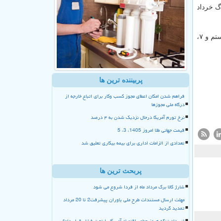
رگ خرداد
گفتنی است، کوپن سرپرستان خانوار با رقم انتهای کدملی ۰، ۱ و ۲ به اضافه خانوارهای حمایتی و نیروهای مسلح پانزدهم، ۳، ۴، ۵ و ۶ بیستم و ۷،
پربیننده ترین ها
فراهم شدن امکان اعطای مجوز کسب وکار برای اتباع خارجه از
درگاه ملی مجوزها
نرخ تورم آمریکا درحال نزدیک شدن به ۴ درصد
قیمت جهانی طلا امروز 1405، 3، 5
تعدادی از الزامات اداری برای بیمه بیکاری تعلیق شد
پربحث ترین ها
شارژ کالا برگ مرداد ماه از فردا شروع می شود
مهلت ارسال مستندات طرح ملی یاوران پیشرفت2 تا 20 مرداد
تمدید گردید
انسداد تنگه هرمز چطور اقتصاد آمریکا را تحت فشار قرار داد؟