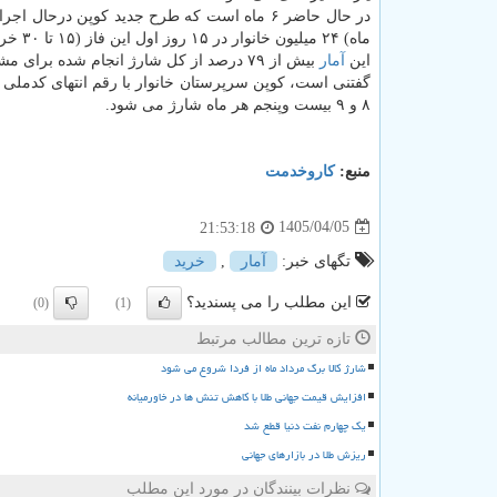
در حال حاضر ۶ ماه است که طرح جدید کوپن درح
ماه) ۲۴ میلیون خانوار در ۱۵ روز اول این فاز (۱۵ تا ۳۰ خرداد ماه) خرید خویش را به مبلغ ۶۹ هزار میلیارد تومان (همت) انجام داده اند.
این
آمار
بیش از ۷۹ درصد از کل شارژ انجام شده برای مشمولان و درخواست کنندگان کوپن بوده که اعتبار آن تا پایان تیر ماه است.
۸ و ۹ بیست وپنجم هر ماه شارژ می شود.
منبع:
كاروخدمت
1405/04/05
21:53:18
تگهای خبر:
آمار
,
خرید
این مطلب را می پسندید؟
(0)
(1)
تازه ترین مطالب مرتبط
شارژ کالا برگ مرداد ماه از فردا شروع می شود
افزایش قیمت جهانی طلا با کاهش تنش ها در خاورمیانه
یک چهارم نفت دنیا قطع شد
ریزش طلا در بازارهای جهانی
نظرات بینندگان در مورد این مطلب