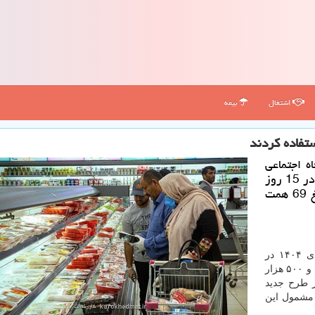
اشتغال
بیمه
ه اجتماعی
در ماه ششم (کالابرگ خرداد ماه) 24 میلیون خانوار در 15 روز
اول این فاز (15 تا 30 خرداد) خرید خودرا به مبلغ 69 همت
به گزارش کاروخدمت به نقل از مهر، تغییرات ارزی دی ۱۴۰۴ در
کشور رقم خورد و با افزایش قیمت ها، رقم کوپن از ۳۵۰ و ۵۰۰ هزار
ر طرح جدید
 مشمول این