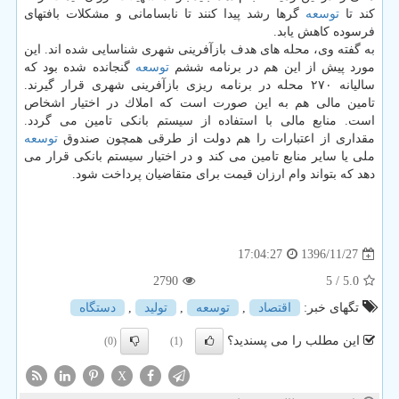
كند تا
توسعه
گرها رشد پیدا كنند تا نابسامانی و مشكلات بافتهای
فرسوده كاهش یابد.
به گفته وی، محله های هدف بازآفرینی شهری شناسایی شده اند. این
مورد پیش از این هم در برنامه ششم
توسعه
گنجانده شده بود كه
سالیانه ۲۷۰ محله در برنامه ریزی بازآفرینی شهری قرار گیرند.
تامین مالی هم به این صورت است كه املاك در اختیار اشخاص
است. منابع مالی با استفاده از سیستم بانكی تامین می گردد.
مقداری از اعتبارات را هم دولت از طرقی همچون صندوق
توسعه
ملی یا سایر منابع تامین می كند و در اختیار سیستم بانكی قرار می
دهد كه بتواند وام ارزان قیمت برای متقاضیان پرداخت شود.
1396/11/27
17:04:27
2790
/ 5
5.0
تگهای خبر:
اقتصاد
,
توسعه
,
تولید
,
دستگاه
این مطلب را می پسندید؟
(0)
(1)
X