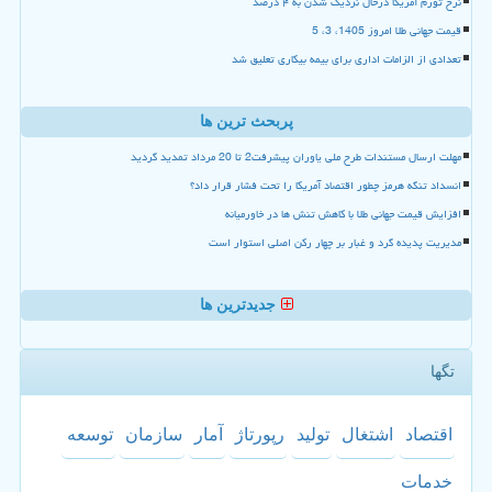
نرخ تورم آمریکا درحال نزدیک شدن به ۴ درصد
قیمت جهانی طلا امروز 1405، 3، 5
تعدادی از الزامات اداری برای بیمه بیکاری تعلیق شد
پربحث ترین ها
مهلت ارسال مستندات طرح ملی یاوران پیشرفت2 تا 20 مرداد تمدید گردید
انسداد تنگه هرمز چطور اقتصاد آمریکا را تحت فشار قرار داد؟
افزایش قیمت جهانی طلا با کاهش تنش ها در خاورمیانه
مدیریت پدیده گرد و غبار بر چهار رکن اصلی استوار است
جدیدترین ها
تگها
اقتصاد
اشتغال
تولید
رپورتاژ
آمار
سازمان
توسعه
خدمات