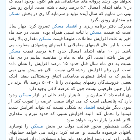
نخواهد بود. رشد پروانه های ساختمانی هم هم اكنون بوجود آمده كه
در ۹ ماهه ابتدای امسال ۵.۲ درصد رشد داشته است. ازاین رو پیش
بینی می نماییم كه سال آینده تولید و سرمایه گذاری در بخش
مسكن
هم مقداری رونق بگیرد.
مدیركل دفتر برنامه ریزی و
اقتصاد
مسكن
تصریح كرد: چهار سال
است كه قیمت
مسكن
با ثبات نسبی همراه بوده است. در چند ماه
اخیر به علت افزایش معاملات، طبیعتا قیمت
مسكن
مقداری بالا رفته
است. با این حال قیمتهای معاملاتی با قیمتهای پیشنهادی متفاوت می
باشد. در ۱۰ ماهه ابتدای امسال حدود ۸.۲ درصد قیمت
مسكن
افزایش یافته است. اگر ماه به ماه را مقایسه نماییم در دی ماه
نسبت به دی ماه سال قبل حدود ۱۵ درصد افزایش را نشان داده
است. این رقم افزایش وحشتناكی نیست. الان هم پیش بینی نمی
نماییم كه به لحاظ قیمتهای معاملاتی اتفاق وحشتناكی بیفتد. اینكه
بعضی فروشندگان رقمهای پیشنهادی را تا ۴۰-۵۰ درصد بالا برند در
بازار چنین ظرفیتی نیست چون كه عرضه كافی وجود دارد.
وی ادامه داد: ۲ میلیون و ۵۰۰ هزار واحد خالی در بازار
مسكن
وجود
دارد كه پتانسیلی است كه می تواند سمت عرضه را تقویت كند. از
سوی دیگر ظرفیت
اقتصاد
به شكلی نیست كه بتواند افزایش شدید
قیمتها را تحمل كند. البته افزایش نسبی كه حدود تورم یا مقداری
بالاتر باشد را بازار تجربه خواهد نمود.
چگنی همینطور محور فعالیت دولت در بخش
مسكن
را نوسازی
بافتهای فرسوده دانست و اضافه كرد: دولت می خواهد حمایتهای
مالی را در این زمینه انجام دهد. باید بتواند تسهیلات ارزان قیمت ارائه