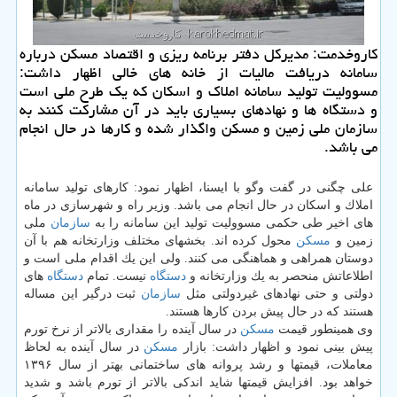
كاروخدمت: مدیركل دفتر برنامه ریزی و اقتصاد مسكن درباره
سامانه دریافت مالیات از خانه های خالی اظهار داشت:
مسوولیت تولید سامانه املاك و اسكان كه یك طرح ملی است
و دستگاه ها و نهادهای بسیاری باید در آن مشاركت كنند به
سازمان ملی زمین و مسكن واگذار شده و كارها در حال انجام
می باشد.
علی چگنی در گفت وگو با ایسنا، اظهار نمود: كارهای تولید سامانه
املاك و اسكان در حال انجام می باشد. وزیر راه و شهرسازی در ماه
های اخیر طی حكمی مسوولیت تولید این سامانه را به
سازمان
ملی
زمین و
مسكن
محول كرده اند. بخشهای مختلف وزارتخانه هم با آن
دوستان همراهی و هماهنگی می كنند. ولی این یك اقدام ملی است و
اطلاعاتش منحصر به یك وزارتخانه و
دستگاه
نیست. تمام
دستگاه
های
دولتی و حتی نهادهای غیردولتی مثل
سازمان
ثبت درگیر این مساله
هستند كه در حال پیش بردن كارها هستند.
وی همینطور قیمت
مسكن
در سال آینده را مقداری بالاتر از نرخ تورم
پیش بینی نمود و اظهار داشت: بازار
مسكن
در سال آینده به لحاظ
معاملات، قیمتها و رشد پروانه های ساختمانی بهتر از سال ۱۳۹۶
خواهد بود. افزایش قیمتها شاید اندكی بالاتر از تورم باشد و شدید