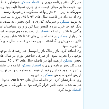
مدیركل دفتر برنامه ریزی و
اقتصاد
مسكن
همینطور خاطرن
بود. قیمت ها بر مبنای قیمت های جاری نسبتا ثابت بود و ب
طوریكه به زیر ۴۰۰ هزار واحد مسكونی در شهرها رسید.
وی ادامه داد: در فاص
به تولید
مسكن
و سرمایه گذاری در این بخش، نداشت. ب
دیگر قدرت خرید مردم كاهش پیدا كرد و ورود متقاضیان غ
چگنی با تاكید بر اینكه
اقتصاد
یك زنجیره به هم پیوسته است
كنار بازار
مسكن
در فاصله سال های ۹۲ تا ۹۵ شاهد بودیم كه سایر بازارها حركات و تغییر و تحولاتی را تجربه كردند كه همه آنها بر بازار
را تجربه نمود.
وی اضافه كرد: بازار طلا، بازار اتومبیل هم رشد قابل توجه
توجهی را تجربه نمود. از طرفی شاخص تورم در سال های 
بخش
مسكن
از همه آنها در فاصله سال های ۹۲ تا ۹۵ بیشتر عقب ماند.
مدیركل دفتر برنامه ریزی و
اقتصاد
مسكن
ادامه داد: بخش
را تجربه نمود كه این ركود از قیمت و معاملات و بعد تولید
ارزش افزوده بخش
مسكن
منفی بود.
وی خاطرنشان كرد: در فاصله سال های ۹۲ تا ۹۵، حدودا سودآوری بخش
هم به شدت تحت تاثیر قرار گرفته بود به طوریكه با ظرفیت
اقتصاد
تولید كرد.