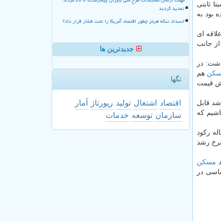
روند نسبتا ثابتی
تمدید گردید
بود به
انسداد تنگه هرمز چطور اقتصاد آمریکا را تحت فشار قرار داد؟
و علاقه ای
ز جانب
جدیدترین ها
 ۹۵، اظهار داشت: در
كن
هم
تگها
ت فراوانی داشت و فقط در سال ۹۶، ۳۰ درصد افزایش قیمت
اقتصاد
اشتغال
تولید
رپورتاژ
آمار
رشد قابل
اشیم كه
سازمان
توسعه
خدمات
له ركود
نرخ رشد
د
مسكن
ساسی در