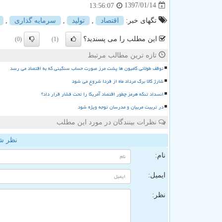
1397/01/14
13:56:07
تگهای خبر:
اقتصاد
,
تولید
,
سرمایه گذاری
,
این مطلب را می پسندید؟
(0)
(1)
تازه ترین مطالب مرتبط
توقف طولانی کامیون ها پشت مرز صورت حساب سنگینی که به اقتصاد می رسد
شارژ کالا برگ مرداد ماه از فردا شروع می شود
انسداد تنگه هرمز چطور اقتصاد آمریکا را تحت فشار قرار داد؟
در تربیت مربیان و مدرسان توجه ویژه شود
نظرات بینندگان در مورد این مطلب
نظر ش
نام:
ایمیل:
نظر: