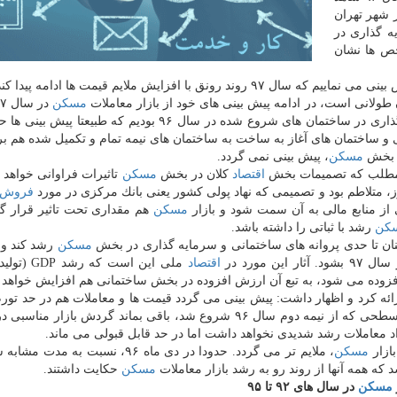
شهر تهران
ه گذاری در
ص ها نشان
ال ۹۷ روند رونق با افزایش ملایم قیمت ها ادامه پیدا كند.
ولانی است، در ادامه پیش بینی های خود از بازار معاملات
مسكن
داشت: شاهد رشد پروانه های ساختمانی و رشد سرمایه گذاری در ساختمان های شروع شده در سال ۹۶ بودیم كه 
و ساختمان های آغاز به ساخت به ساختمان های نیمه تمام و تكمیل شده هم ب
ی بخش
مسكن
، پیش بینی نمی گردد.
ن مطلب كه تصمیمات بخش
اقتصاد
كلان در بخش
مسكن
تاثیرات فراوانی خواهد
فروش
از منابع مالی به آن سمت شود و بازار
مسكن
هم مقداری تحت تاثیر قرار 
كن
رشد با ثباتی را داشته باشد.
نان تا حدی پروانه های ساختمانی و سرمایه گذاری در بخش
مسكن
رشد كند و 
شود. آثار این مورد در
اقتصاد
ملی این است كه ر
افزوده می شود، به تبع آن ارزش افزوده در بخش ساختمانی هم افزایش خواهد 
رائه كرد و اظهار داشت: پیش بینی می گردد قیمت ها و معاملات هم در حد تور
 شروع شد، باقی بماند گردش بازار مناسبی در
د معاملات رشد شدیدی نخواهد داشت اما در حد قابل قبولی می ماند.
ازار
مسكن
، ملایم تر می گردد. حدودا در دی ماه ۹۶، نسبت به م
مسكن
حكایت داشتند.
مسكن
در سال های ۹۲ تا ۹۵