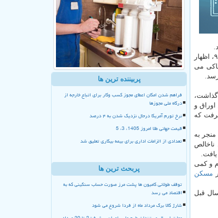
در سال ۹۷، اظهار
طبیعتا پیش بینی ها حاكی می
رسد.
پربیننده ترین ها
فراهم شدن امکان اعطای مجوز کسب وکار برای اتباع خارجه از
 گذاشت،
درگاه ملی مجوزها
اوراق و
نرخ تورم آمریکا درحال نزدیک شدن به ۴ درصد
گرفت كه
قیمت جهانی طلا امروز 1405، 3، 5
منجر به
تعدادی از الزامات اداری برای بیمه بیکاری تعلیق شد
شد GDP (تولید ناخالص
یافت.
م و كمی
پربحث ترین ها
مسكن
توقف طولانی کامیون ها پشت مرز صورت حساب سنگینی که به
اقتصاد می رسد
دت مشابه سال قبل
شارژ کالا برگ مرداد ماه از فردا شروع می شود
مهلت ارسال مستندات طرح ملی یاوران پیشرفت2 تا 20 مرداد