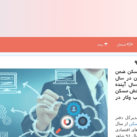
اشتغال
بیمه
مسكن ضمن
كن در سال
سال آینده
 بخش مسكن
ب وكار در
یركل دفتر
كن
از سال
های اقتصادی
، اظهار داشت: حدودا از نیمه دوم سال ۹۶ شاهد