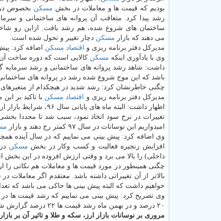
بودیم كه قیمت ها و معاملات در بخش
مسكن
بخصوص در 
رشد پیدا كرد. متعاقب آن پروانه های ساختمانی و سرمای
ساختمان های شروع شده، هم رشد یافت. ازاین رو شاخ
می دهند كه بازار
مسكن
دچار تغییر و تحول شده است.
مدیركل دفتر برنامه ریزی و
اقتصاد
مسكن
اضافه كرد: پیش بینی می نماییم كه س
وی با یادآوری اینكه
مسكن
كالایی است كه دوره ساخت آن ط
باشد كه این موج شروع شده رشد در پروانه های ساختمانی 
چگنی خاطرنشان كرد: رشد شدید در هیچكدام از متغیرها
مدیركل دفتر برنامه ریزی و
اقتصاد
مسكن
با تاكید بر ای
اظهار داشت: البته ماه های پایانی سال ۹۶، شرایط بازار ارز، متلاطم بود و تصمیمی كه نهاد پولی كشور یعنی بانك مركزی در مورد
تغییرات در نرخ سود اتخاذ نمود، سبب شد تا مجددا بخشی 
امیدواریم این نوسانات در سال ۹۷ كمتر رخ دهند و بازار
مس
وی اضافه كرد: پیش بینی می نماییم كه در سال آینده همچ
افزایش زنجیره فعالیت و كسب وكار در بخش
مسكن
در سال ۹۷ ب
داخلی) را بالا می برد و وقتی ارزش افزوده در این بخش 
چگنی همینطور در مورد قیمت ها و معاملات هم نكاتی را ا
بالاتر از آن تغییراتی داشته باشد. معتقدم اگر معاملات در سطحی كه از نیمه دوم سال ۹۶
خواهیم داشت كه البته پیش بینی ها حاكی می باشد كه تعدا
وی تصریح كرد: پیش بینی می نماییم كه رشد قیمت ها در ب
۲۰ درصد و در بهمن ماه رشد قیمت ها ۲۲ درصد گزارش شد كه همه آنها از روند رو به رشد بازار معاملات
مروری بر نوسانات بازار ارز، سكه و طلا و تاثیر آن بر بازار