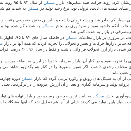
شان كرد: روند حركت همه متغیرهای بازار
مسكن
از سال ۹۲ تا ۹۵ 
ر مبنای قیمت های ثابت، نزولی بود. نرخ رشد تولید در
مسكن
به شدت كم شده 
له سال های ۹۲ تا ۹۵، پروانه ساختمانی بسیار كم صادر شد و رشد نزولی داشت و بنابراین بخش خصوصی رغبت 
ه علت آنكه حاشیه سود و سودآوری در بخش
مسكن
به شدت كم شده بود و ا
یرمصرفی در بازار به شدت كمتر شد.
، در مروری بر بازار معاملات
مسكن
در فاصله سال های ۹۲ تا
مس
تاثیرات خویش را گذاشتند. بدین معنا در فاصله سال های ذكر شده، بازار ارز، تحولا
ی را تجربه نمود و در كنار آن، بازار سرمایه حدودا در ایران به اضافه بورس، 
مختلف رشدی داشت. اگر همین متغیرها را در كنار هم بگذاریم شاهد می ب
ی از آن به سیكل های رونق و ركورد برمی گردد كه بازار
مسكن
دوره چهارسا
، پروانه تولید و سرمایه گذاری و بعد از آن ارزش افزوده را در برگرفت. یعنی 
مسكن
به پایین ترین حد خود رسیده بود و بازار نهاده های تولی
 بسیار پایین تولید می كردند خیلی از آنها هم تعطیل شد كه اینها مشكلات ا