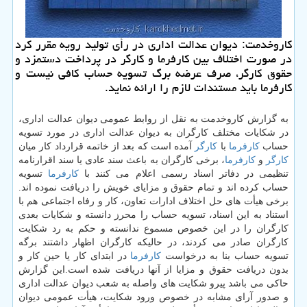
كاروخدمت: دیوان عدالت اداری در رأی تولید رویه مقرر كرد
در صورت اختلاف بین كارفرما و كارگر در پرداخت دستمزد و
حقوق كارگر، صرف عرضه برگ تسویه حساب كافی نیست و
كارفرما باید مستندات لازم را ارائه نماید.
به گزارش كاروخدمت به نقل از روابط عمومی دیوان عدالت اداری،
در شكایات مختلف كارگران به دیوان عدالت اداری در مورد تسویه
حساب
كارفرما
با
كارگر
آمده است كه بعد از خاتمه قرارداد كار میان
كارگر
و
كارفرما
، برخی كارگران به باعث سند عادی یا سند اقرارنامه
تنظیمی در دفاتر اسناد رسمی اعلام می كنند با
كارفرما
تسویه
حساب كرده اند و تمام حقوق و مزایای خویش را دریافت نموده اند.
برخی هیأت های حل اختلاف ادارات تعاون، كار و رفاه اجتماعی هم با
استناد به این اسناد، تسویه حساب را محرز دانسته و شكایات بعدی
كارگران را در این خصوص مسموع ندانسته و حكم به رد شكایت
كارگران صادر می كردند، در حالیكه كارگران اظهار داشتند برگه
تسویه حساب بنا به درخواست
كارفرما
در ابتدای كار یا حین كار و
بدون دریافت حقوق و مزایا از آنها دریافت شده است.این گزارش
حاكی می باشد پیرو شكایت های واصله به شعب دیوان عدالت اداری
و صدور آرای مشابه در خصوص ورود شكایت، هیأت عمومی دیوان