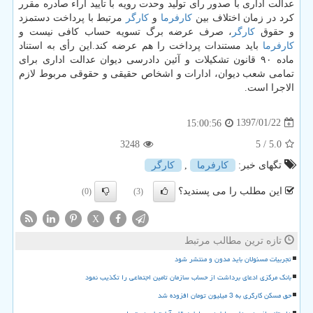
عدالت اداری با صدور رأی تولید وحدت رویه با تأیید آراء صادره مقرر
كرد در زمان اختلاف بین
كارفرما
و
كارگر
مرتبط با پرداخت دستمزد
و حقوق
كارگر
، صرف عرضه برگ تسویه حساب كافی نیست و
كارفرما
باید مستندات پرداخت را هم عرضه كند.این رأی به استناد
ماده ۹۰ قانون تشكیلات و آئین دادرسی دیوان عدالت اداری برای
تمامی شعب دیوان، ادارات و اشخاص حقیقی و حقوقی مربوط لازم
الاجرا است.
1397/01/22
15:00:56
3248
/ 5
5.0
تگهای خبر:
كارفرما
,
كارگر
این مطلب را می پسندید؟
(0)
(3)
X
تازه ترین مطالب مرتبط
تجربیات مسئولان باید مدون و منتشر شود
بانک مرکزی ادعای برداشت از حساب سازمان تامین اجتماعی را تکذیب نمود
حق مسکن کارگری به 3 میلیون تومان افزوده شد