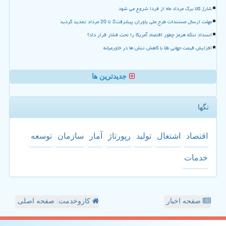
شارژ کالا برگ مرداد ماه از فردا شروع می شود
مهلت ارسال مستندات طرح ملی یاوران پیشرفت2 تا 20 مرداد تمدید گردید
انسداد تنگه هرمز چطور اقتصاد آمریکا را تحت فشار قرار داد؟
افزایش قیمت جهانی طلا با کاهش تنش ها در خاورمیانه
جدیدترین ها
تگها
اقتصاد
اشتغال
تولید
رپورتاژ
آمار
سازمان
توسعه
خدمات
صفحه اخبار
کاروخدمت: صفحه اصلی