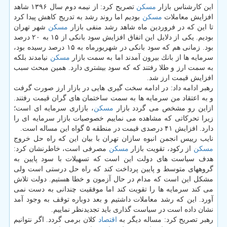
این كارشناس بازار
مسكن
تصریح كرد: از نیمه دوم سال ۱۳۹۶ شاهد
افزایش معاملات
مسكن
بودیم اما روند رشد به تدریج كاهش پیدا كرد
تا این كه در فروردین ماه شاهد رشد منفی بازار
مسكن
شهر تهران
بودیم. یكی از دلایل این اتفاق افزایش سود بانكی از ۱۵ به ۲۰ درصد
بود. زمانی هم كه سود بانكی در شهریورماه به ۱۵ درصد رسیده بود،
سرمایه ها از بانك بیرون آمدند اما به سمت بازار
مسكن
نیامدند بلكه
به سمت ارز و طلا رفتند كه كه سود بیشتری دارد. همین مبحث سبب
افزایش قیمت ارز شد.
رهبر ادامه داد: در ادامه سخت گیری هایی در بازار ارز صورت گرفت
و به اعتقاد من سرمایه ها به سمت ساختمان های گران قیمت رفتند.
ازاین رو مشخص می گردد بازار
مسكن
، بازاری سرمایه ای است؛
زیرا تحركاتی كه مشاهده می نماییم خصوصیات بازار سرمایه ای را
دارد. افزایش ۴۱ درصدی قیمت در منطقه ۵ گواه این مساله است.
نایب رییس انجمن انبوه سازان تهران با بیان این كه راه حل خروج
مسكن
از ركود، تقویت بازار
مسكن
مصرفی است، خاطرنشان كرد:
هدف سیاست های دولت این است كه تسهیلات با سود پایین به
گروههای متوسط و پایین پرداخت كند كه راه حل درستی است ولی
مشكل این است كه مدام در حال آزمون و خطا هستیم. دولت تلاش
می كند سرمایه ها را تقویت كند اما موفقیت چندانی به دست نمی
آورد. این كه رشد معاملات داشتیم و بعد دوباره توقف به وجود آمد
نشان داده است در سیاست گذاری باید تجدیدنظر نماییم.
رهبر تصریح كرد: مساله دیگر به
اقتصاد
كلان برمی گردد. اگر نتوانیم