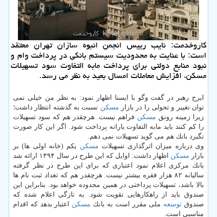
كاروخدمت: نایب رییس انجمن انبوه سازان تهران معتقد
است: با عنایت به محدودیت سیستم بانكی در پرداخت وام و
نبود منابع دولتی برای پرداخت مابه التفاوت سود تسهیلات
مسكن، افزایش معاملات امسال بعید به نظر می رسد.
ایرج رهبر در گفت وگو با ایسنا اظهار نمود: به نظر من خیلی نمی
توان تغییر و تحولی را در بازار
مسكن
نسبت به گذشته انتظار داشت؛
زیرا زمینه رونق
مسكن
فراهم نیست. هرچقدر هم كه سود تسهیلات
را كم كنند باید مابه التفاوت یارانه پرداخت شود. اگر این كار صورت
نگیرد بانك هم می گوید تسهیلات نمی دهم.
وی درباره میزان اثرگذاری تسهیلات
مسكن
یكم (خانه اولی ها) بر
بازار
مسكن
اظهار داشت: اوایل كه این طرح در سال ۱۳۹۴ ارائه شد
بانك مركزی اعلام نمود اعتباری كه برای این طرح در نظر گرفته
سالیانه ۸۲ هزار فقره بیشتر نیست. هرچقدر هم كه تعداد ثبت نام ها
بالا باشد، تسهیلات پرداختی در همین محدوده خواهد بود. بنابراین این
صندوق باید از راهكارهایی تقویت شود. به تازگی اعلام شده كه
صندوق
توسعه
ملی مقرر است به بانك
مسكن
اعتبار بدهد كه اقدام
مناسبی است.