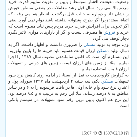
وضعیت معیشت اقشار متوسط و پایین را تقویت نماییم قدرت خرید
مردم بالا نمی رود. سال قبل رشد معاملات در بعضی مناطق خویش
را نشان داد و دوباره به حالت قبل برگشت. اتنظار هم می رفت كه
اتفاق بیفتد؛ زیرا اگر طرح، پشتوانه نداشته باشد دوام نمی آورد. یعنی
اگر تحولی برای افزایش قدرت خرید مردم پیش نیاید معلوم است كه
خرید و
فروش
ها مصرفی نیست و اگر از بازارهای موازی تاثیر بگیرد
دچار توقف می گردد.
وی، توجه به تولید
مسكن
را ضروری دانست و اظهار داشت: اگر به
دنبال تولید
مسكن
ارزان قیمت هستیم باید هزینه ها را پایین بیاوریم.
این مستلزم آن است كه قانون ساماندهی مصوب سال ۱۳۸۷ را اجرا
نماییم. مثلا از زمین های ارزان قیمت، زمین های دولتی و تسهیلات
ارزان قیمت استفاده نماییم.
به گزارش كاروخدمت به نقل از ایسنا، در ادامه روند كاهش نرخ سود
تسهیلات
مسكن
یكم، سه شنبه ۴ اردیبهشت ماه ۱۳۹۷ شورای پول و
اعتبار، نرخ سود وام خانه اولی ها در بافت فرسوده را به ۶ و در سایر
مناطق به ۸ درصد رساند. قبلا این رقم به ترتیب ۸ و ۹.۵ درصد بود.
این نرخ هم اكنون پایین ترین رقم سود تسهیلات در سیستم بانكی
است.
1397/02/10
15:07:49