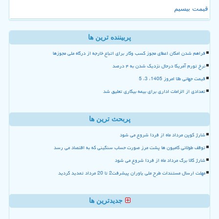
قیمت بیسیم
پربیننده ترین ها
فراهم شدن امکان اعطای مجوز کسب وکار برای اتباع خارجه از درگاه ملی مجوزها
نرخ تورم آمریکا درحال نزدیک شدن به ۴ درصد
قیمت جهانی طلا امروز 1405، 3، 5
تعدادی از الزامات اداری برای بیمه بیکاری تعلیق شد
پربحث ترین ها
شارژ کوپن مرداد ماه از فردا شروع می شود
توقف طولانی کامیون ها پشت مرز صورت حساب سنگینی که به اقتصاد می رسد
شارژ کالا برگ مرداد ماه از فردا شروع می شود
مهلت ارسال مستندات طرح ملی یاوران پیشرفت2 تا 20 مرداد تمدید گردید
جدیدترین ها