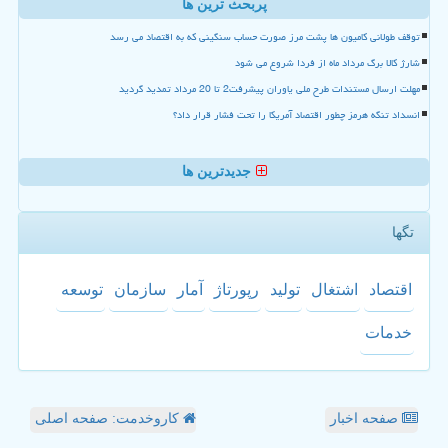
پربحث ترین ها
توقف طولانی کامیون ها پشت مرز صورت حساب سنگینی که به اقتصاد می رسد
شارژ کالا برگ مرداد ماه از فردا شروع می شود
مهلت ارسال مستندات طرح ملی یاوران پیشرفت2 تا 20 مرداد تمدید گردید
انسداد تنگه هرمز چطور اقتصاد آمریکا را تحت فشار قرار داد؟
جدیدترین ها
تگها
اقتصاد
اشتغال
تولید
رپورتاژ
آمار
سازمان
توسعه
خدمات
صفحه اخبار
کاروخدمت: صفحه اصلی