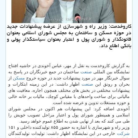
كاروخدمت: وزیر راه و شهرسازی از عرضه پیشنهادات جدید
در حوزه مسكن و ساختمان به مجلس شورای اسلامی بعنوان
قانونگذار و شورای پول و اعتبار بعنوان سیاستگذار پولی و
بانكی اطلاع داد.
به گزارش كاروخدمت به نقل از مهر، عباس آخوندی در حاشیه افتتاح
نمایشگاه بین المللی
صنعت
ساختمان در جمع خبرنگاران در پاسخ به
سوال خبرنگار مهر در مورد پیشنهادات جدید در حوزه خروج
مسكن
از
بحران و رونق این
صنعت
اظهار داشت: در این زمینه ابتكارات و
پیشنهادات مختلفی در بخش های مختلف همچون اجاره، معافیت های
مالیاتی برای ساخت واحدهای با مقیاس كوچك، مالیات بر خانه خالی
و حوزه مستغلات تدوین و عرضه شده است.
آخوندی اضافه كرد: این پیشنهادات هم اكنون در مجلس شورای
اسلامی و همینطور شورای پول و اعتبار مراحل تصویب خویش را
طی می كنند كه بعد از نهایی شدن به اطلاع عموم خواهد رسید.
وزیر راه و شهرسازی با اشاره به حضور ۸۵۵ تولیدكننده داخلی و ۱۵۱
شركت
خارجی در این نمایشگاه اظهار داشت: تولیدات تولیدكنندگان