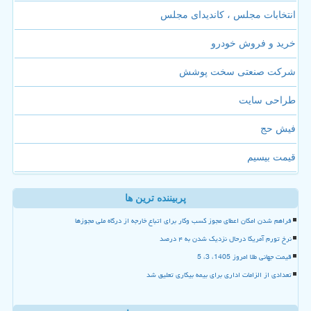
انتخابات مجلس ، کاندیدای مجلس
خرید و فروش خودرو
شرکت صنعتی سخت پوشش
طراحی سایت
فیش حج
قیمت بیسیم
پربیننده ترین ها
فراهم شدن امکان اعطای مجوز کسب وکار برای اتباع خارجه از درگاه ملی مجوزها
نرخ تورم آمریکا درحال نزدیک شدن به ۴ درصد
قیمت جهانی طلا امروز 1405، 3، 5
تعدادی از الزامات اداری برای بیمه بیکاری تعلیق شد