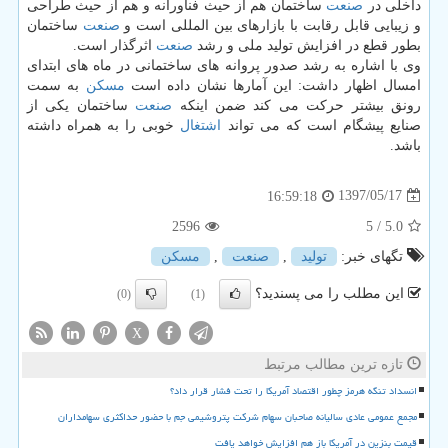
داخلی در
صنعت
ساختمان هم از حیث فناورانه و هم از حیث طراحی
و زیبایی قابل رقابت با بازارهای بین المللی است و
صنعت
ساختمان
بطور قطع در افزایش تولید ملی و رشد
صنعت
اثرگذار است.
وی با اشاره به رشد صدور پروانه های ساختمانی در ماه های ابتدای
امسال اظهار داشت: این آمارها نشان داده است
مسكن
به سمت
رونق بیشتر حركت می كند ضمن اینكه
صنعت
ساختمان یكی از
صنایع پیشگام است كه می تواند
اشتغال
خوبی را به همراه داشته
باشد.
1397/05/17
16:59:18
2596
/ 5
5.0
تگهای خبر:
تولید
,
صنعت
,
مسكن
این مطلب را می پسندید؟
(0)
(1)
X
تازه ترین مطالب مرتبط
انسداد تنگه هرمز چطور اقتصاد آمریکا را تحت فشار قرار داد؟
مجمع عمومی عادی سالیانه صاحبان سهام شرکت پتروشیمی جم با حضور حداکثری سهامداران
قیمت بنزین در آمریکا باز هم افزایش خواهد یافت