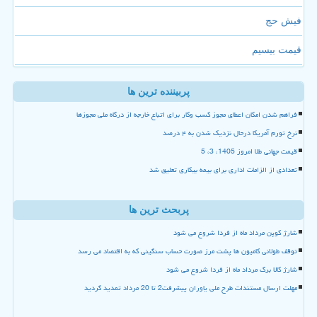
فیش حج
قیمت بیسیم
پربیننده ترین ها
فراهم شدن امکان اعطای مجوز کسب وکار برای اتباع خارجه از درگاه ملی مجوزها
نرخ تورم آمریکا درحال نزدیک شدن به ۴ درصد
قیمت جهانی طلا امروز 1405، 3، 5
تعدادی از الزامات اداری برای بیمه بیکاری تعلیق شد
پربحث ترین ها
شارژ کوپن مرداد ماه از فردا شروع می شود
توقف طولانی کامیون ها پشت مرز صورت حساب سنگینی که به اقتصاد می رسد
شارژ کالا برگ مرداد ماه از فردا شروع می شود
مهلت ارسال مستندات طرح ملی یاوران پیشرفت2 تا 20 مرداد تمدید گردید