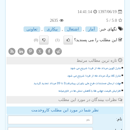
1397/06/19
14:41:14
2635
/ 5
5.0
تگهای خبر:
آمار
,
اشتغال
,
بیكاری
,
تعاونی
این مطلب را می پسندید؟
(0)
(1)
X
تازه ترین مطالب مرتبط
شارژ کوپن مرداد ماه از فردا شروع می شود
شارژ کالا برگ مرداد ماه از فردا شروع می شود
مهلت ارسال مستندات طرح ملی یاوران پیشرفت2 تا 20 مرداد تمدید گردید
افزایش قیمت جهانی طلا با کاهش تنش ها در خاورمیانه
نظرات بینندگان در مورد این مطلب
نظر شما در مورد این مطلب کاروخدمت
نام: