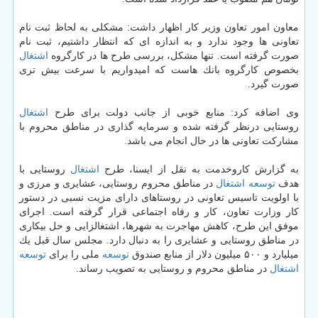
معاون امور تعاون وزیر كار اظهار داشت: مشكلی به لحاظ ثبت نام
تعاونی ها وجود ندارد و به اندازه ای كه انتظار داشتیم، ثبت نام
صورت گرفته است. تنها مشكل، بررسی طرح ها در كارگروه
اشتغال
بخصوص كارگروه بانك هاست كه امیدواریم با سرعت بیش تری
صورت گیرد.
وی اضافه كرد: منابع خوبی از جانب دولت برای طرح
اشتغال
روستایی درنظر گرفته شده و سرمایه گذاری در مناطق محروم با
مشاركت تعاونی ها در حال انجام می باشد.
به گزارش كاروخدمت به نقل از ایسنا، طرح
اشتغال
روستایی با
هدف
توسعه
اشتغال
در مناطق محروم روستایی، عشایری و مرزی و
با اولویت تاسیس تعاونی در روستاهای دارای مزیت نسبی در دستور
كار وزارت تعاون، كار و رفاه اجتماعی قرار گرفته است. اجرای
موفق این طرح، كاهش مهاجرت به شهرها، اشتغالزایی و حل بیكاری
در مناطق روستایی و عشایری را به دنبال دارد. مجلس سال قبل یك
میلیارد و ۵۰۰ میلیون دلار از منابع صندوق
توسعه
ملی را برای
توسعه
اشتغال
در مناطق محروم و روستایی به تصویب رساند.