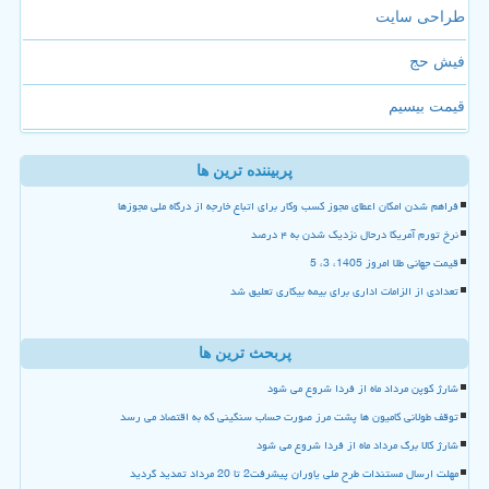
طراحی سایت
فیش حج
قیمت بیسیم
پربیننده ترین ها
فراهم شدن امکان اعطای مجوز کسب وکار برای اتباع خارجه از درگاه ملی مجوزها
نرخ تورم آمریکا درحال نزدیک شدن به ۴ درصد
قیمت جهانی طلا امروز 1405، 3، 5
تعدادی از الزامات اداری برای بیمه بیکاری تعلیق شد
پربحث ترین ها
شارژ کوپن مرداد ماه از فردا شروع می شود
توقف طولانی کامیون ها پشت مرز صورت حساب سنگینی که به اقتصاد می رسد
شارژ کالا برگ مرداد ماه از فردا شروع می شود
مهلت ارسال مستندات طرح ملی یاوران پیشرفت2 تا 20 مرداد تمدید گردید