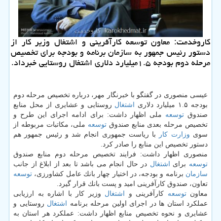
كاروخدمت: معاون توسعه كارآفرینی و اشتغال وزیر كار از
دستور رئیس جمهور به سازمان برنامه و بودجه برای تخصیص
مرحله دوم بودجه ۱.۵میلیارد دلاری اشتغال روستایی خبرداد.
عیسی منصوری در گفتگو با خبرنگار مهر، درباره تخصیص مرحله دوم
بودجه ۱.۵ میلیارد دلاری
اشتغال
روستایی و عشایری از محل منابع
صندوق
توسعه
ملی اظهار داشت: برای ادامه اجرای این طرح و
تخصیص مرحله بعدی منابع صندوق
توسعه
ملی، مكاتبات مربوطه از
سوی
وزارت كار
با ریاست جمهوری انجام شد و رئیس جمهور هم
دستور تخصیص این منابع را صادر كرد.
منصوری اظهار داشت: فرایند تخصیص مرحله دوم منابع صندوق
توسعه
برای
اشتغال
در حال انجام می باشد تا بعد از ابلاغ از جانب
سازمان
برنامه و بودجه، در اختیار چهار بانك عامل كشاورزی،
توسعه
تعاون، صندوق كارآفرینی امید و پست بانك قرار گیرد.
معاون
توسعه
كارآفرینی و
اشتغال
وزیر كار با اشاره به ارزیابی
عملكرد استان ها در اجرای اولین مرحله برنامه
اشتغال
روستایی و
عشایری و نحوه تخصیص منابع اظهار داشت: عملكرد هر استان به