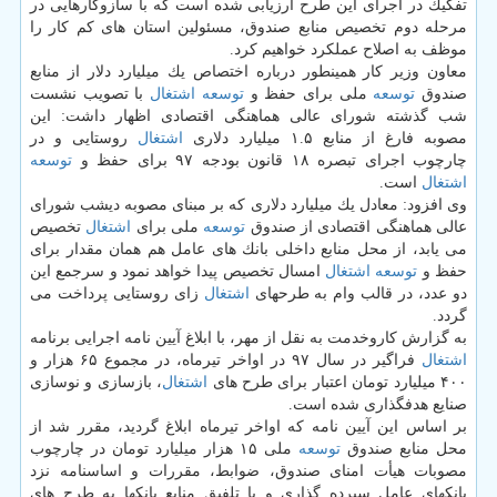
تفكیك در اجرای این طرح ارزیابی شده است كه با سازوكارهایی در
مرحله دوم تخصیص منابع صندوق، مسئولین استان های كم كار را
موظف به اصلاح عملكرد خواهیم كرد.
معاون وزیر كار همینطور درباره اختصاص یك میلیارد دلار از منابع
صندوق
توسعه
ملی برای حفظ و
توسعه
اشتغال
با تصویب نشست
شب گذشته شورای عالی هماهنگی اقتصادی اظهار داشت: این
مصوبه فارغ از منابع ۱.۵ میلیارد دلاری
اشتغال
روستایی و در
چارچوب اجرای تبصره ۱۸ قانون بودجه ۹۷ برای حفظ و
توسعه
اشتغال
است.
وی افزود: معادل یك میلیارد دلاری كه بر مبنای مصوبه دیشب شورای
عالی هماهنگی اقتصادی از صندوق
توسعه
ملی برای
اشتغال
تخصیص
می یابد، از محل منابع داخلی بانك های عامل هم همان مقدار برای
حفظ و
توسعه
اشتغال
امسال تخصیص پیدا خواهد نمود و سرجمع این
دو عدد، در قالب وام به طرحهای
اشتغال
زای روستایی پرداخت می
گردد.
به گزارش كاروخدمت به نقل از مهر، با ابلاغ آیین نامه اجرایی برنامه
اشتغال
فراگیر در سال ۹۷ در اواخر تیرماه، در مجموع ۶۵ هزار و
۴۰۰ میلیارد تومان اعتبار برای طرح های
اشتغال
، بازسازی و نوسازی
صنایع هدفگذاری شده است.
بر اساس این آیین نامه كه اواخر تیرماه ابلاغ گردید، مقرر شد از
محل منابع صندوق
توسعه
ملی ۱۵ هزار میلیارد تومان در چارچوب
مصوبات هیأت امنای صندوق، ضوابط، مقررات و اساسنامه نزد
بانكهای عامل سپرده گذاری و با تلفیق منابع بانكها به طرح های