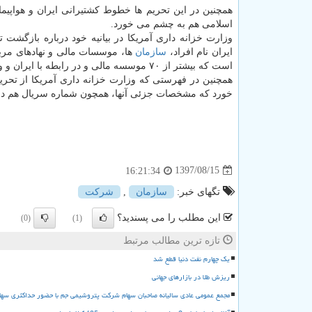
همچنین در این تحریم ها خطوط كشتیرانی ایران و هواپیم
اسلامی هم به چشم می خورد.
وزارت خزانه داری آمریكا در بیانیه خود درباره بازگشت 
ایران نام افراد،
سازمان
ها، موسسات مالی و نهادهای مربو
است كه بیشتر از ۷۰ موسسه مالی و در رابطه با ایران و وابسته های داخلی و خارجی شان در این فهرست قرار گرفته اند.
خورد كه مشخصات جزئی آنها، همچون شماره سریال هم در 
1397/08/15
16:21:34
تگهای خبر:
سازمان
,
شركت
این مطلب را می پسندید؟
(0)
(1)
تازه ترین مطالب مرتبط
یک چهارم نفت دنیا قطع شد
ریزش طلا در بازارهای جهانی
مجمع عمومی عادی سالیانه صاحبان سهام شرکت پتروشیمی جم با حضور حداکثری سها