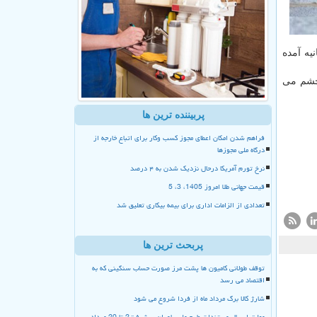
یه آمده
هوری اسلامی هم به چشم می
پربیننده ترین ها
فراهم شدن امکان اعطای مجوز کسب وکار برای اتباع خارجه از
درگاه ملی مجوزها
نرخ تورم آمریکا درحال نزدیک شدن به ۴ درصد
قیمت جهانی طلا امروز 1405، 3، 5
تعدادی از الزامات اداری برای بیمه بیکاری تعلیق شد
پربحث ترین ها
توقف طولانی کامیون ها پشت مرز صورت حساب سنگینی که به
اقتصاد می رسد
شارژ کالا برگ مرداد ماه از فردا شروع می شود
مهلت ارسال مستندات طرح ملی یاوران پیشرفت2 تا 20 مرداد