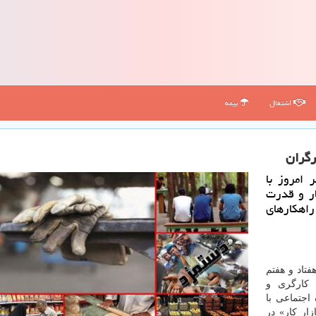
اشتغال
بیمه
رگران
امروز با
ار و قدرت
راهكارهای
تاد و هفتم
 كارگری و
اجتماعی با
ار كار» در