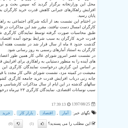
محل این وزارتخانه برگزار گردید كه سپس بحث و بر
افزایش راهكارهای جبرانی كاهش قدرت خرید كارگران بدو
پایان رسید.
در اختتام این نشست بعد از آنكه شركای اجتماعی به را
كارگران امسال دست نیافتند، مقرر شد این مذاكرات در قالب
طبق محاسبات صورت گرفته توسط نمایندگان كارگری شورای
گذشت حدود ۸ ماه از سال قرار شد در نشست ه
كارگران به استناد آمارهای رسمی به روز رسانی شود.
در نشست عصر امروز شورای عالی كار همین طور اعضای
های آینده را به منظور دستیابی به راهكاری برای افزایش ق
بر اساس این گزارش درخواست نمایندگان كارگری این ا
معیشت در كمیته مزد، نشست شورای عالی كار مجدد با قی
سالهای گذشته در این ایام از سال مذاكرات كارشناسی و
سبب نوسانات اقتصادی، نمایندگان كارگری ۲۳ تیرماه درخواست بازبینی دستمزد ۹۷ به سبب كاهش قدرت خرید كارگران را نمایش دادند.
1397/08/25
17:39:13
تگهای خبر:
آمار
,
اقتصاد
,
بازار كار
,
خرید
این مطلب را می پسندید؟
(0)
(1)