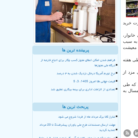
رت خرید
خانوار،
هی داشته است كه به سبب
ی معیشت
پربیننده ترین ها
فراهم شدن امکان اعطای مجوز کسب وکار برای اتباع خارجه از
ی هفته
درگاه ملی مجوزها
مزد از
نرخ تورم آمریکا درحال نزدیک شدن به ۴ درصد
قیمت جهانی طلا امروز 1405، 3، 5
نجام میگردد كه طی
تعدادی از الزامات اداری برای بیمه بیکاری تعلیق شد
مسال به
پربحث ترین ها
شارژ کالا برگ مرداد ماه از فردا شروع می شود
مهلت ارسال مستندات طرح ملی یاوران پیشرفت2 تا 20 مرداد
تمدید گردید
انسداد تنگه هرمز چطور اقتصاد آمریکا را تحت فشار قرار داد؟