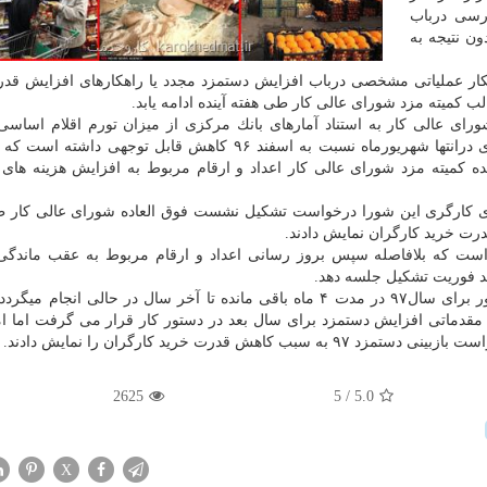
رسی درباب
ن نتیجه به
هكار عملیاتی مشخصی درباب افزایش دستمزد مجدد یا راهكارهای افزایش قد
 كمیته مزد شورای عالی كار طی هفته آینده ادامه یابد.
 عالی كار به استناد آمارهای بانك مركزی از میزان تورم اقلام اساسی 
قدرت خرید كارگران به سبب شرایط بوجود آمده اقتصادی درانتها شهریورماه نسبت به اسفند ۹۶ كاهش قابل توج
فته آینده كمیته مزد شورای عالی كار اعداد و ارقام مربوط به افزایش هزینه ها
 كارگری این شورا درخواست تشكیل نشست فوق العاده شورای عالی كار ط
درت خرید كارگران نمایش دادند.
ست كه بلافاصله سپس بروز رسانی اعداد و ارقام مربوط به عقب ماندگی 
د فوریت تشكیل جلسه دهد.
چانه زنی درباب افزایش قدرت خرید جامعه كارگری كشور برای سال۹۷ در مدت ۴ ماه باقی مانده تا آخر سال در حالی ا
 مقدماتی افزایش دستمزد برای سال بعد در دستور كار قرار می گرفت اما ا
2625
/ 5
5.0
X