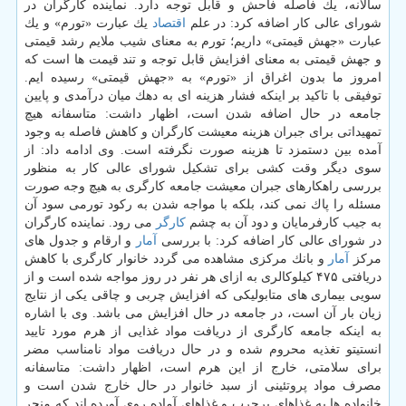
سالانه، یك فاصله فاحش و قابل توجه دارد. نماینده كارگران در
شورای عالی كار اضافه كرد: در علم
اقتصاد
یك عبارت «تورم» و یك
عبارت «جهش قیمتی» داریم؛ تورم به معنای شیب ملایم رشد قیمتی
و جهش قیمتی به معنای افزایش قابل توجه و تند قیمت ها است كه
امروز ما بدون اغراق از «تورم» به «جهش قیمتی» رسیده ایم.
توفیقی با تاكید بر اینكه فشار هزینه ای به دهك میان درآمدی و پایین
جامعه در حال اضافه شدن است، اظهار داشت: متاسفانه هیچ
تمهیداتی برای جبران هزینه معیشت كارگران و كاهش فاصله به وجود
آمده بین دستمزد تا هزینه صورت نگرفته است. وی ادامه داد: از
سوی دیگر وقت كشی برای تشكیل شورای عالی كار به منظور
بررسی راهكارهای جبران معیشت جامعه كارگری به هیچ وجه صورت
مسئله را پاك نمی كند، بلكه با مواجه شدن به ركود تورمی سود آن
به جیب كارفرمایان و دود آن به چشم
كارگر
می رود. نماینده كارگران
در شورای عالی كار اضافه كرد: با بررسی
آمار
و ارقام و جدول های
مركز
آمار
و بانك مركزی مشاهده می گردد خانوار كارگری با كاهش
دریافتی ۴۷۵ كیلوكالری به ازای هر نفر در روز مواجه شده است و از
سویی بیماری های متابولیكی كه افزایش چربی و چاقی یكی از نتایج
زیان بار آن است، در جامعه در حال افزایش می باشد. وی با اشاره
به اینكه جامعه كارگری از دریافت مواد غذایی از هرم مورد تایید
انستیتو تغذیه محروم شده و در حال دریافت مواد نامناسب مضر
برای سلامتی، خارج از این هرم است، اظهار داشت: متاسفانه
مصرف مواد پروتئینی از سبد خانوار در حال خارج شدن است و
خانواده ها به غذاهای پرچرب و غذاهای آماده روی آورده اند كه منجر