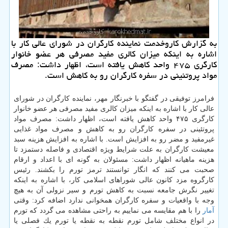
به گزارش كاروخدمت نماینده كارگران در شورای عالی كار با
اشاره به اینكه میزان كالری مفید مصرفی هر عضو خانوار
كارگری ۴۷۵ واحد كاهش یافته است، اظهار داشت: مصرف
مواد پروتئینی در سفره كارگران رو به كاهش است.
فرامرز توفیقی در گفتگو با خبرنگار مهر، نماینده كارگران در شورای
عالی كار با اشاره به اینكه میزان كالری مفید مصرفی هر عضو خانوار
كارگری ۴۷۵ واحد كاهش یافته است، اظهار داشت: مصرف مواد
پروتئینی در سفره كارگران رو به كاهش و مصرف مواد غذایی
غیرمفید و مضر رو به افزایش است. با اشاره به افزایش هزینه سبد
معیشت كارگران به علت شرایط ویژه اقتصادی و فاصله دستمزد تا
هزینه ماهیانه اظهار داشت: مسئولان به گونه ای با اعداد و ارقام
صحبت می كنند كه انگار توانستند ترمز تورم را بكشند. رئیس
كارگروه مزد كانون عالی شوراهای اسلامی كار، با اشاره به اینكه
تغییر نگرش جامعه نسبت به كاهش تورم و سیر نزولی آن به هیچ
وجه با واقعیات و سفره كارگران همخوانی ندارد اضافه كرد: وقتی
آمار
را با هم مقایسه می نماییم به راحتی مشاهده می گردد كه تورم
در انواع مختلف شامل تورم نقطه به نقطه یا تورم یك فصلی یا