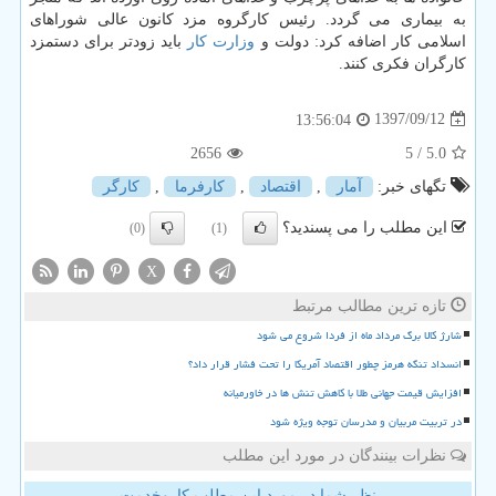
به بیماری می گردد. رئیس كارگروه مزد كانون عالی شوراهای
اسلامی كار اضافه كرد: دولت و
وزارت كار
باید زودتر برای دستمزد
كارگران فكری كنند.
1397/09/12
13:56:04
2656
/ 5
5.0
تگهای خبر:
آمار
,
اقتصاد
,
كارفرما
,
كارگر
این مطلب را می پسندید؟
(0)
(1)
X
تازه ترین مطالب مرتبط
شارژ کالا برگ مرداد ماه از فردا شروع می شود
انسداد تنگه هرمز چطور اقتصاد آمریکا را تحت فشار قرار داد؟
افزایش قیمت جهانی طلا با کاهش تنش ها در خاورمیانه
در تربیت مربیان و مدرسان توجه ویژه شود
نظرات بینندگان در مورد این مطلب
نظر شما در مورد این مطلب کاروخدمت