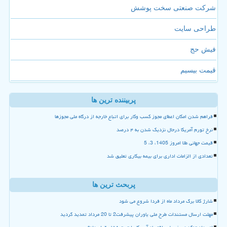
شرکت صنعتی سخت پوشش
طراحی سایت
فیش حج
قیمت بیسیم
پربیننده ترین ها
فراهم شدن امکان اعطای مجوز کسب وکار برای اتباع خارجه از درگاه ملی مجوزها
نرخ تورم آمریکا درحال نزدیک شدن به ۴ درصد
قیمت جهانی طلا امروز 1405، 3، 5
تعدادی از الزامات اداری برای بیمه بیکاری تعلیق شد
پربحث ترین ها
شارژ کالا برگ مرداد ماه از فردا شروع می شود
مهلت ارسال مستندات طرح ملی یاوران پیشرفت2 تا 20 مرداد تمدید گردید