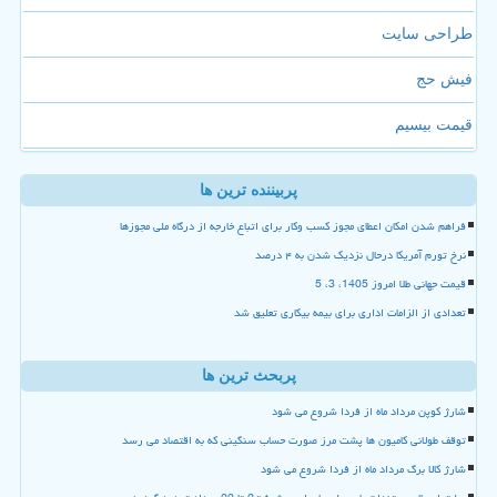
طراحی سایت
فیش حج
قیمت بیسیم
پربیننده ترین ها
فراهم شدن امکان اعطای مجوز کسب وکار برای اتباع خارجه از درگاه ملی مجوزها
نرخ تورم آمریکا درحال نزدیک شدن به ۴ درصد
قیمت جهانی طلا امروز 1405، 3، 5
تعدادی از الزامات اداری برای بیمه بیکاری تعلیق شد
پربحث ترین ها
شارژ کوپن مرداد ماه از فردا شروع می شود
توقف طولانی کامیون ها پشت مرز صورت حساب سنگینی که به اقتصاد می رسد
شارژ کالا برگ مرداد ماه از فردا شروع می شود