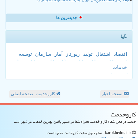
مهلت ارسال مستندات طرح ملی یاوران پیشرفت2 تا 20 مرداد تمدید گردید
جدیدترین ها
تگها
اقتصاد
اشتغال
تولید
رپورتاژ
آمار
سازمان
توسعه
خدمات
صفحه اخبار
کاروخدمت: صفحه اصلی
كاروخدمت
خدمت در محل شما ؛ کار و خدمت، همراه شما در مسیر یافتن بهترین خدمات در شهر است
karokhedmat.ir - تمام حقوق سایت كاروخدمت محفوظ است