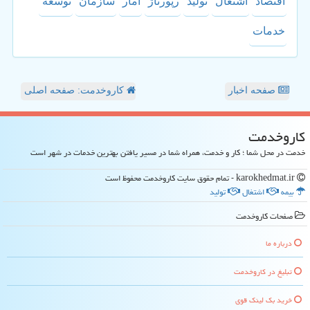
اقتصاد
اشتغال
تولید
رپورتاژ
آمار
سازمان
توسعه
خدمات
صفحه اخبار
کاروخدمت: صفحه اصلی
كاروخدمت
خدمت در محل شما ؛ کار و خدمت، همراه شما در مسیر یافتن بهترین خدمات در شهر است
karokhedmat.ir - تمام حقوق سایت كاروخدمت محفوظ است
بیمه
اشتغال
تولید
صفحات كاروخدمت
درباره ما
تبلیغ در كاروخدمت
خرید بک لینک قوی