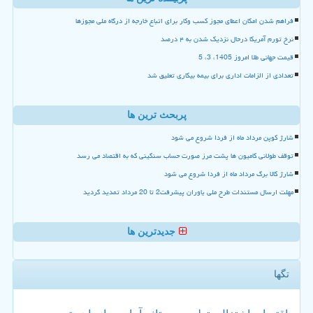
فراهم شدن امکان اعطای مجوز کسب وکار برای اتباع خارجه از درگاه ملی مجوزها
نرخ تورم آمریکا درحال نزدیک شدن به ۴ درصد
قیمت جهانی طلا امروز 1405، 3، 5
تعدادی از الزامات اداری برای بیمه بیکاری تعلیق شد
پربحث ترین ها
شارژ کوپن مرداد ماه از فردا شروع می شود
توقف طولانی کامیون ها پشت مرز صورت حساب سنگینی که به اقتصاد می رسد
شارژ کالا برگ مرداد ماه از فردا شروع می شود
مهلت ارسال مستندات طرح ملی یاوران پیشرفت2 تا 20 مرداد تمدید گردید
جدیدترین ها
تگها