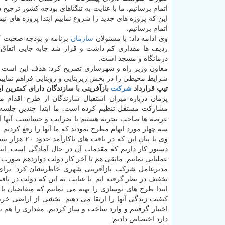
اتمام برسانیم. ما با عنایت به تنگناهای بودجه كشور ترجیح د
این كه پروژه های جدید را شروع نماییم ابتدا پروژه های نیمه
اتمام برسانیم.
وی ادامه داد: با مسئولان
سازمان
ردیف ها مقداری كم داشت و قرار شد جابه جایی اتفاق بی
درمانگاه و مسجد است.
معاون وزیر راه و شهرسازی تصریح كرد: هدف این است كه
شرایط محیطی را در بخش زیربنایی و روبنایی فراهم نماییم
تیپ قرارداد
شركت
بازآفرینی با سازندگان دارای كمترین ا
پژمان درباره میزان استقبال سازندگان از طرح اقدام م
مشاركت مستقل تنظیم كرده است. ما ابتدا چندین جلسه ه
عرصه ها صاحب تجربه هستیم با ضرایب و حساسیت آنها آشنای
سه چهار مورد ابهام مطرح نمودند كه ما آنها را رفع كردیم. 
وی با بیان ا
عملیاتی نماییم. مابقی هم تا آخر كار دولت دوازدهم صورت
مدیرعامل شركت بازآفرینی شهری خاطرنشان كرد: برای سا
تخفیف در نظر گرفته ایم. با عنایت به این كه دولت در ب
ابتدا طرح های نوسازی را تهیه می نماییم كه متقاضیان با
كیفیت زندگی آنها را ارتقا می دهیم. بخشی از اراضی خ
اختیار گرفتیم و وارد ساخت و ساز كردیم. مقداری را هم 
دارد اختصاص دادیم.