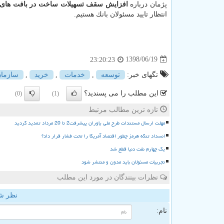
پژمان درباره
افزایش سقف تسهیلات ساخت در بافت های ن
انتظار تایید مسئولان بانك هستیم.
1398/06/19
23:20:23
تگهای خبر:
توسعه
,
خدمات
,
خرید
,
سازما
این مطلب را می پسندید؟
(0)
(1)
تازه ترین مطالب مرتبط
مهلت ارسال مستندات طرح ملی یاوران پیشرفت2 تا 20 مرداد تمدید گردید
انسداد تنگه هرمز چطور اقتصاد آمریکا را تحت فشار قرار داد؟
یک چهارم نفت دنیا قطع شد
تجربیات مسئولان باید مدون و منتشر شود
نظرات بینندگان در مورد این مطلب
نظر ش
نام: