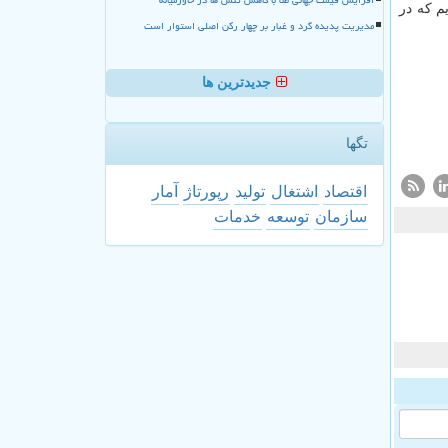
م كه در
مدیریت پدیده گرد و غبار بر چهار رکن اصلی استوار است
جدیدترین ها
تگها
اقتصاد
اشتغال
تولید
رپورتاژ
آمار
سازمان
توسعه
خدمات