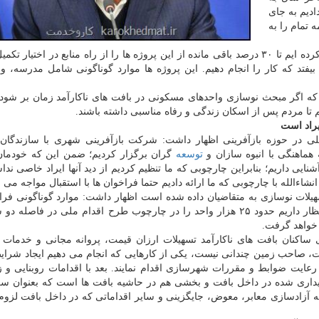
ادیم به جای
 تمام را به
برنامه و بودجه صحبت كرده ایم تا ۳۰ درصد باقی مانده از این پروژه ها را از راه منابع در اختیار ت
فتد كه كار را انجام دهیم. این پروژه ها موارد گوناگونی شامل مدرسه، و
 اگر مبحث نوسازی واحدهای مسكونی در بافت های ناكارآمد زمان بر شود، 
 تا مردم پس از اسكان زندگی و رفاه مناسبی داشته باشند.
یراد است
لی در حوزه بازآفرینی اظهار داشت: شركت بازآفرینی شهری با سازندگان 
ماهنگی با انبوه سازان و
توسعه
گران برگزار كردیم؛ ضمن این كه خودمان
ی داریم؛ بنابراین چارچوبی كه ما تنظیم كردیم از دید آنها ایراد خاصی نداش
انشاءالله با چارچوبی كه ما ارائه دادیم حتما فراخوان ها با استقبال مواجه می 
ین كه در بافت های ناكارآمد حدود ۲۰ هزار تسهیلات نوسازی به متقاضیان داده شده است اظهار داشت: موارد گوناگونی
دستور كار داریم كه مقدمات آن در حال آمادگی است. انتظار داریم حدود ۲۵ هزار واحد را در چارچوب طرح اقدام ملی در ف
 خواهد گرفت.
كنان بافت های ناكارآمد تسهیلات ارزان قیمت، پروانه مجانی و خدمات ج
افت، صاحب زمین چندانی نیست، یكی از كارهایی كه انجام می دهیم ایجاد شرا
 رعایت ضوابط و مقررات شهرسازی اقدام نمایند. بعد با اقدامات روبنایی و زی
ریداری شده در داخل بافت و بخشی هم در حاشیه بافت ها است كه بعنوان سر
به آزادسازی معابر، معوض، جایگزینی و سایر اقداماتی كه در داخل بافت لزوم