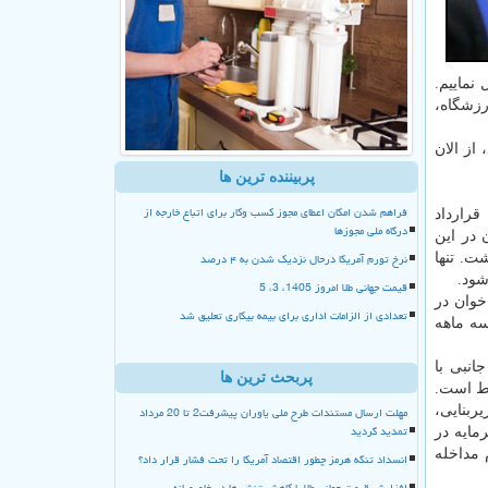
كمیل نماییم.
رزشگاه،
از الان
پربیننده ترین ها
فراهم شدن امکان اعطای مجوز کسب وکار برای اتباع خارجه از
قرارداد
درگاه ملی مجوزها
 در این
نرخ تورم آمریکا درحال نزدیک شدن به ۴ درصد
ت. تنها
شود.
قیمت جهانی طلا امروز 1405، 3، 5
 فراخوان در
تعدادی از الزامات اداری برای بیمه بیکاری تعلیق شد
اصله دو سه ماهه
انبی با
پربحث ترین ها
یط است.
مهلت ارسال مستندات طرح ملی یاوران پیشرفت2 تا 20 مرداد
ربنایی،
تمدید گردید
مایه در
 مداخله
انسداد تنگه هرمز چطور اقتصاد آمریکا را تحت فشار قرار داد؟
افزایش قیمت جهانی طلا با کاهش تنش ها در خاورمیانه