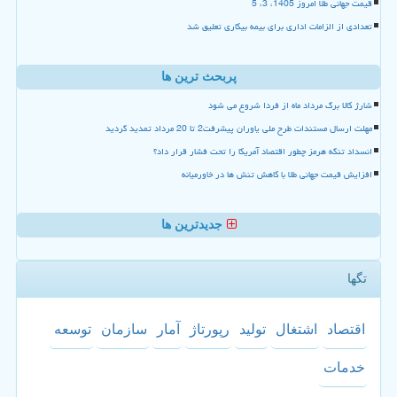
قیمت جهانی طلا امروز 1405، 3، 5
تعدادی از الزامات اداری برای بیمه بیکاری تعلیق شد
پربحث ترین ها
شارژ کالا برگ مرداد ماه از فردا شروع می شود
مهلت ارسال مستندات طرح ملی یاوران پیشرفت2 تا 20 مرداد تمدید گردید
انسداد تنگه هرمز چطور اقتصاد آمریکا را تحت فشار قرار داد؟
افزایش قیمت جهانی طلا با کاهش تنش ها در خاورمیانه
جدیدترین ها
تگها
اقتصاد
اشتغال
تولید
رپورتاژ
آمار
سازمان
توسعه
خدمات