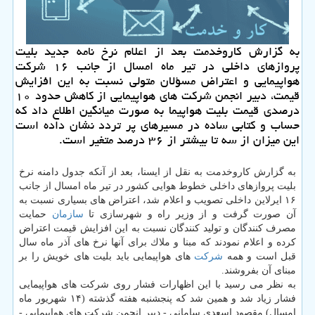
به گزارش كاروخدمت بعد از اعلام نرخ نامه جدید بلیت
پروازهای داخلی در تیر ماه امسال از جانب ۱۶ شركت
هواپیمایی و اعتراض مسؤلان متولی نسبت به این افزایش
قیمت، دبیر انجمن شركت های هواپیمایی از كاهش حدود ۱۰
درصدی قیمت بلیت هواپیما به صورت میانگین اطلاع داد كه
حساب و كتابی ساده در مسیرهای پر تردد نشان داده است
این میزان از سه تا بیشتر از ۳۶ درصد متغیر است.
به گزارش كاروخدمت به نقل از ایسنا، بعد از آنكه جدول دامنه نرخ
بلیت پروازهای داخلی خطوط هوایی كشور در تیر ماه امسال از جانب
۱۶ ایرلاین داخلی تصویب و اعلام شد، اعتراض های بسیاری نسبت به
آن صورت گرفت و از وزیر راه و شهرسازی تا
سازمان
حمایت
مصرف كنندگان و تولید كنندگان نسبت به این افزایش قیمت اعتراض
كرده و اعلام نمودند كه مبنا و ملاك برای آنها نرخ های آذر ماه سال
قبل است و همه
شركت
های هواپیمایی باید بلیت های خویش را بر
مبنای آن بفروشند.
به نظر می رسید با این اظهارات فشار روی شركت های هواپیمایی
فشار زیاد شد و همین شد كه پنجشنبه هفته گذشته (۱۴ شهریور ماه
امسال) مقصود اسعدی سامانی - دبیر انجمن شركت های هواپیمایی -