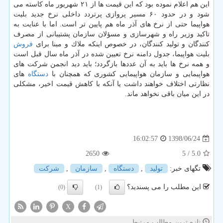
این هم اعلام نموده بود كه این قیمت ها از ۲۱ شهریور ماه كاسته می
شود و در حدود ۶۰ مسیر پروازی پرتردد داخلی نرخ جدید بلیت
هواپیما حتی از نرخ های آذر ماه هم پایین تر است. اما با عنایت به
تاكید وزیر راه و شهرسازی و مسؤلان سازمان پشتیبانی از مصرف
كنندگان و تولید كنندگان، در خصوص اینكه ملاك و مبنا برای
فروش
بلیت هواپیما، جدول دامنه نرخ تعیین شده در آذر ماه سال قبل است
و همه نرخ ها باید به آن عددها بازگردد؛ باید دید انجمن شركت های
هواپیمایی و سازمان هواپیمایی كشوری كه همچنان با
دستگاه
های
نظارتی اختلاف خواهند داشت یا آنكه با كاهش قیمت اخیر، مشكلی
در این میان باقی نخواهد ماند.
1398/06/24
16:02:57
2650
/ 5
5.0
تگهای خبر:
تولید
,
دستگاه
,
سازمان
,
شركت
این مطلب را می پسندید؟
(0)
(1)
X
تازه ترین مطالب مرتبط