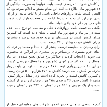
از كاهش حدود ۱۰ درصدی قیمت بلیت هواپیما به صورت میانگین از
۲۱ شهریور ماه اطلاع داد. البته این مقام مسئول، اعلام نموده بود كه
كاهش قیمت بلیت پروازهای داخلی ناشی از با ثبات ماندن و ارزان
شدن نرخ ارز است و به شرط ادامه این وضعیت بازار ارز، قیمت
های جدید بر جای خود باقی خواهد ماند.
نگاهی به قیمت بلیت پروازهای داخلی و مقایسه دو نرخ نامه اعلام
شده در تیر ماه و شهریور ماه امسال نشان داده است كه كمترین
میزان كاهش قیمت در مسیرهای پر تردد حدود سه درصد و بیشترین
میزان كاهش قیمت بیشتر از ۳۶ درصد است.
برای رسیدن به مقایسه درست بیشتر از ۱۰ مبدأ و مقصد پر تردد كه
اتفاقا جزو مسیرهای پرمسافر و پر مشتری در ایرلاین ها محسوب
می شوند را انتخاب كردیم و حداكثر نرخ سابق تعیین شده در تیر ماه
امسال را با حداكثر نرخ كنونی (شهریور ماه امسال) بررسی كردیم،
در این ۱۰ مسیر پروازی قیمت ۴۷۱ هزار و ۱۰۰ تومانی بلیت پرواز
بندرعباس-كیش با سه درصد كاهش به ۴۵۹ هزار و ۵۰۰ تومان رسیده
و كمترین كاهش قیمت را تجربه كرده است و در مقابل پرواز كیش–
مشهد با كاهش حدود ۳۶ درصدی ۳۵۸ هزار تومان ارزان تر از گذشته
شده و از یك میلیون و ۳۵۲ هزار تومان به ۹۹۴ هزار تومان رسیده
است.
گرچه اسعدی سامانی - دبیر انجمن شركت های هواپیمایی- قبل از