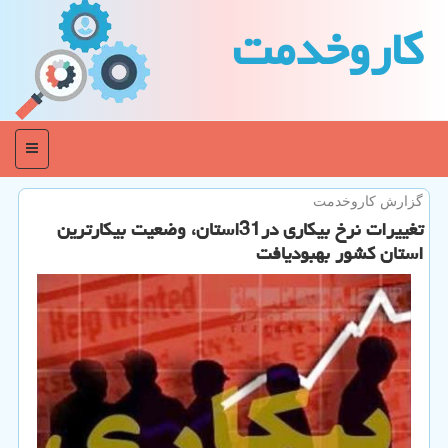
كاروخدمت
منو
گزارش كاروخدمت
تغییرات نرخ بیكاری در31استان، وضعیت بیكارترین
استان كشور بهبودیافت