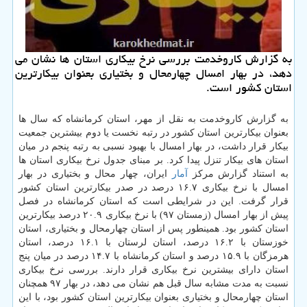
به گزارش كاروخدمت بررسی نرخ بیكاری استان ها نشان می
دهد، در بهار امسال چهارمحال و بختیاری بعنوان بیكارترین
استان كشور است.
به گزارش كاروخدمت به نقل از مهر، استان كرمانشاه كه سال ها
بعنوان بیكارترین استان كشور در رتبه نخست یا دوم بیشترین جمعیت
بیكار قرار داشت، در بهار امسال با بهبود نسبی به رتبه پنجم در میان
استان های بیكار تنزل پیدا كرد. بر مبنای جدول نرخ بیكاری استان ها
به استناد گزارش مركز
آمار
ایران، چهار محال و بختیاری در بهار
امسال با نرخ بیكاری ۱۶.۷ درصد در صدر بیكارترین استان كشور
قرار گرفت. این در شرایطی است كه استان كرمانشاه در فصل
پیش از بهار امسال (زمستان ۹۷) با نرخ بیكاری ۲۰.۹ درصد بیكارترین
استان كشور بود. همینطور پس از استان چهارمحال و بختیاری، استان
خوزستان با ۱۶.۲ درصد، استان لرستان با ۱۶.۱ درصد، استان
هرمزگان با ۱۵.۹ درصد و استان كرمانشاه با ۱۴.۷ درصد در میان پنج
استان دارای بیشترین نرخ بیكاری قرار دارند. بررسی نرخ بیكاری
نسبت به مدت مشابه سال قبل هم نشان می دهد، در بهار ۹۷ همچنان
استان چهارمحال و بختیاری بعنوان بیكارترین استان كشور بود، با این