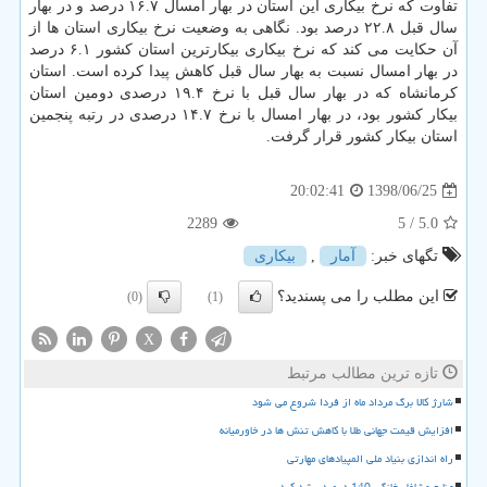
تفاوت كه نرخ بیكاری این استان در بهار امسال ۱۶.۷ درصد و در بهار
سال قبل ۲۲.۸ درصد بود. نگاهی به وضعیت نرخ بیكاری استان ها از
آن حكایت می كند كه نرخ بیكاری بیكارترین استان كشور ۶.۱ درصد
در بهار امسال نسبت به بهار سال قبل كاهش پیدا كرده است. استان
كرمانشاه كه در بهار سال قبل با نرخ ۱۹.۴ درصدی دومین استان
بیكار كشور بود، در بهار امسال با نرخ ۱۴.۷ درصدی در رتبه پنجمین
استان بیكار كشور قرار گرفت.
1398/06/25
20:02:41
2289
/ 5
5.0
تگهای خبر:
آمار
,
بیكاری
این مطلب را می پسندید؟
(0)
(1)
X
تازه ترین مطالب مرتبط
شارژ کالا برگ مرداد ماه از فردا شروع می شود
افزایش قیمت جهانی طلا با کاهش تنش ها در خاورمیانه
راه اندازی بنیاد ملی المپیادهای مهارتی