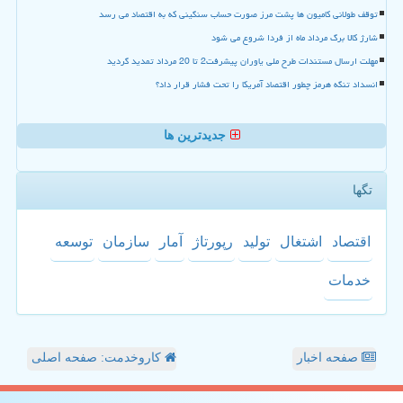
توقف طولانی کامیون ها پشت مرز صورت حساب سنگینی که به اقتصاد می رسد
شارژ کالا برگ مرداد ماه از فردا شروع می شود
مهلت ارسال مستندات طرح ملی یاوران پیشرفت2 تا 20 مرداد تمدید گردید
انسداد تنگه هرمز چطور اقتصاد آمریکا را تحت فشار قرار داد؟
جدیدترین ها
تگها
اقتصاد
اشتغال
تولید
رپورتاژ
آمار
سازمان
توسعه
خدمات
صفحه اخبار
کاروخدمت: صفحه اصلی