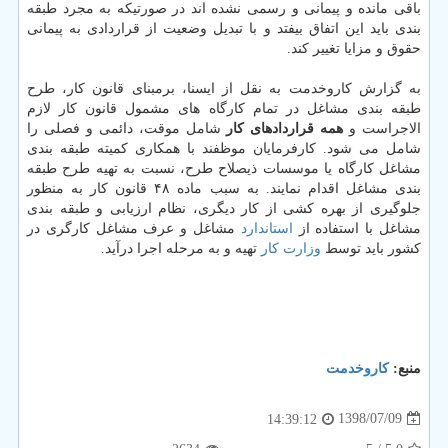
باقی مانده و پیمانی و رسمی نشده اند در صورتیكه به مجرد طبقه
بندی باید این اتفاق بیفتد و با تبدیل وضعیت از قراردادی به پیمانی
حقوق و مزایا تغییر كند.
به گزارش كاروخدمت به نقل از ایسنا، برمبنای قانون كار، طرح
طبقه بندی مشاغل در تمام كارگاه های مشمول قانون كار لازم
الاجراست و
همه قراردادهای كار
شامل موقت، دائمی و فصلی را
شامل می شود. كارفرمایان موظفند با همكاری كمیته طبقه بندی
مشاغل كارگاه یا موسسات ذیصلاح طرح، نسبت به تهیه طرح طبقه
بندی مشاغل اقدام نمایند. به سبب ماده ۴۸ قانون كار به منظور
جلوگیری از بهره كشی از كار دیگری، نظام ارزیابی و طبقه بندی
مشاغل با استفاده از
استاندارد
مشاغل و عرف مشاغل كارگری در
كشور باید توسط
وزارت كار
تهیه و به مرحله اجرا درآید.
منبع:
كاروخدمت
1398/07/09
14:39:12