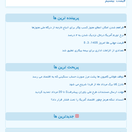
قیمت بیسیم
پربیننده ترین ها
فراهم شدن امکان اعطای مجوز کسب وکار برای اتباع خارجه از درگاه ملی مجوزها
نرخ تورم آمریکا درحال نزدیک شدن به ۴ درصد
قیمت جهانی طلا امروز 1405، 3، 5
تعدادی از الزامات اداری برای بیمه بیکاری تعلیق شد
پربحث ترین ها
توقف طولانی کامیون ها پشت مرز صورت حساب سنگینی که به اقتصاد می رسد
شارژ کالا برگ مرداد ماه از فردا شروع می شود
مهلت ارسال مستندات طرح ملی یاوران پیشرفت2 تا 20 مرداد تمدید گردید
انسداد تنگه هرمز چطور اقتصاد آمریکا را تحت فشار قرار داد؟
جدیدترین ها