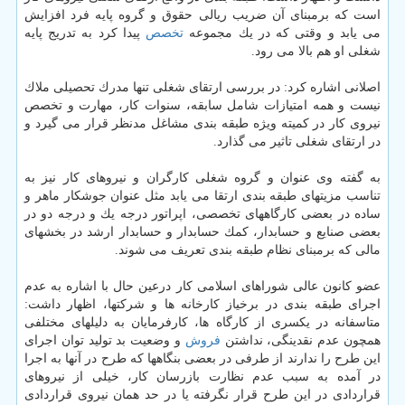
است كه برمبنای آن ضریب ریالی حقوق و گروه پایه فرد افزایش
می یابد و وقتی كه در یك مجموعه
تخصص
پیدا كرد به تدریج پایه
شغلی او هم بالا می رود.
اصلانی اشاره كرد: در بررسی ارتقای شغلی تنها مدرك تحصیلی ملاك
نیست و همه امتیازات شامل سابقه، سنوات كار، مهارت و تخصص
نیروی كار در كمیته ویژه طبقه بندی مشاغل مدنظر قرار می گیرد و
در ارتقای شغلی تاثیر می گذارد.
به گفته وی عنوان و گروه شغلی كارگران و نیروهای كار نیز به
تناسب مزیتهای طبقه بندی ارتقا می یابد مثل عنوان جوشكار ماهر و
ساده در بعضی كارگاههای تخصصی، اپراتور درجه یك و درجه دو در
بعضی صنایع و حسابدار، كمك حسابدار و حسابدار ارشد در بخشهای
مالی كه برمبنای نظام طبقه بندی تعریف می شوند.
عضو كانون عالی شوراهای اسلامی كار درعین حال با اشاره به عدم
اجرای طبقه بندی در برخیاز كارخانه ها و شركتها، اظهار داشت:
متاسفانه در یكسری از كارگاه ها، كارفرمایان به دلیلهای مختلفی
همچون عدم نقدینگی، نداشتن
فروش
و وضعیت بد تولید توان اجرای
این طرح را ندارند از طرفی در بعضی بنگاهها كه طرح در آنها به اجرا
در آمده به سبب عدم نظارت بازرسان كار، خیلی از نیروهای
قراردادی در این طرح قرار نگرفته یا در حد همان نیروی قراردادی