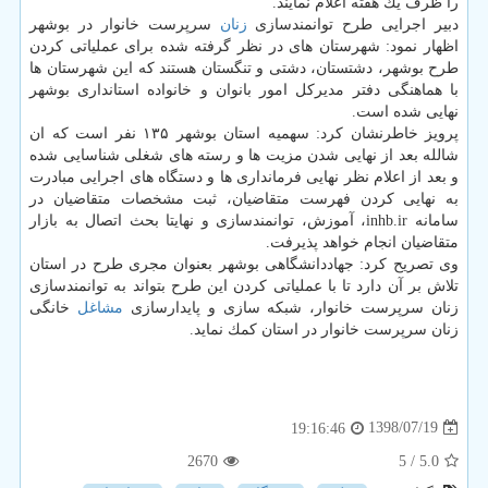
را ظرف یك هفته اعلام نمایند.
دبیر اجرایی طرح توانمندسازی
زنان
سرپرست خانوار در بوشهر
اظهار نمود: شهرستان های در نظر گرفته شده برای عملیاتی كردن
طرح بوشهر، دشتستان، دشتی و تنگستان هستند كه این شهرستان ها
با هماهنگی دفتر مدیركل امور بانوان و خانواده استانداری بوشهر
نهایی شده است.
پرویز خاطرنشان كرد: سهمیه استان بوشهر ۱۳۵ نفر است كه ان
شالله بعد از نهایی شدن مزیت ها و رسته های شغلی شناسایی شده
و بعد از اعلام نظر نهایی فرمانداری ها و دستگاه های اجرایی مبادرت
به نهایی كردن فهرست متقاضیان، ثبت مشخصات متقاضیان در
سامانه inhb.ir، آموزش، توانمندسازی و نهایتا بحث اتصال به بازار
متقاضیان انجام خواهد پذیرفت.
وی تصریح كرد: جهاددانشگاهی بوشهر بعنوان مجری طرح در استان
تلاش بر آن دارد تا با عملیاتی كردن این طرح بتواند به توانمندسازی
زنان سرپرست خانوار، شبكه سازی و پایدارسازی
مشاغل
خانگی
زنان سرپرست خانوار در استان كمك نماید.
1398/07/19
19:16:46
2670
/ 5
5.0