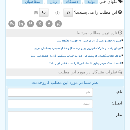
تگهای خبر:
تولید
,
دستگاه
,
زنان
,
متقاضیان
این مطلب را می پسندید؟
(0)
(1)
X
تازه ترین مطالب مرتبط
مدیران خودرو بابت گران فروشی ۲۶ خودرو محکوم شد
توافق بغداد و شرکت شورون برای راه اندازی خط لوله بصره به شمال عراق
توقف طولانی کامیون ها پشت مرز صورت حساب سنگینی که به اقتصاد می رسد
انسداد تنگه هرمز چطور اقتصاد آمریکا را تحت فشار قرار داد؟
نظرات بینندگان در مورد این مطلب
نظر شما در مورد این مطلب کاروخدمت
نام:
ایمیل:
نظر: