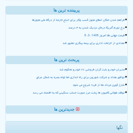
پربیننده ترین ها
فراهم شدن امکان اعطای مجوز کسب وکار برای اتباع خارجه از درگاه ملی مجوزها
نرخ تورم آمریکا درحال نزدیک شدن به ۴ درصد
قیمت جهانی طلا امروز 1405، 3، 5
تعدادی از الزامات اداری برای بیمه بیکاری تعلیق شد
پربحث ترین ها
مدیران خودرو بابت گران فروشی ۲۶ خودرو محکوم شد
توافق بغداد و شرکت شورون برای راه اندازی خط لوله بصره به شمال عراق
شارژ کوپن مرداد ماه از فردا شروع می شود
توقف طولانی کامیون ها پشت مرز صورت حساب سنگینی که به اقتصاد می رسد
جدیدترین ها
تگها