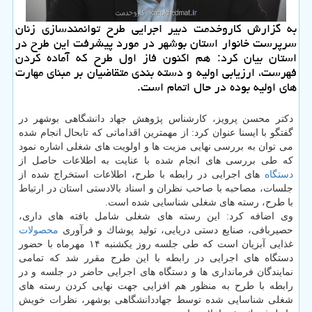
به گزارش كاروخدمت دبیر اجرایی طرح توانمندسازی زنان
سرپرست خانوار استان بوشهر در مورد پیشرفت این طرح در
استان بیان كرد: هم اكنون فاز اول طرح كه آماده كردن
فهرست، ارزیابی اولیه و دسته بندی متقاضیان بر مبنای مهارت
های اولیه بوده در حال اتمام است.
دكتر محسن پرویز، كارشناس پژوهش جهاد دانشگاهی بوشهر در
گفتگو با ایسنا عنوان كرد: از مهمترین اقداماتی كه تابحال انجام شده
می توان به بررسی نهایی مزیت ها و اولویت های شغلی اشاره نمود
كه طی بررسی های انجام شده با عنایت به اطلاعات حاصل از
دستگاه
های اجرایی در رابطه با طرح، اطلاعات استخراج شده از
جلسات، مصاحبه با صاحب نظران و اسناد بالادستی استان در ارتباط
با طرح، رسته های شغلی شناسایی شده است.
وی اضافه كرد: این رسته های شغلی شامل بافته های داری،
حصیربافی، صنایع دستی دریایی، تولید پوشاك و فرآوری
محصولات
غذایی آبزیان است كه طی جلسه روز یكشنبه ۱۴ مهرماه با حضور
دستگاه های اجرایی در رابطه با این طرح مقرر شد كه تمامی
نمایندگان فرمانداری ها و دستگاه های اجرایی حاضر در جلسه و در
رابطه با طرح به منظور هم افزایی جهت نهایی كردن رسته های
شغلی شناسایی شده توسط جهاددانشگاهی بوشهر، نظرات خویش