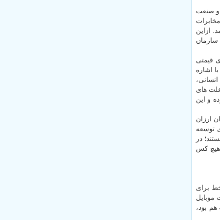
 و صنعت
مخابرات
. ازاین
و سازمان
ی قیمتی
 با اشاره
ر نیروی انسانی،
علت های
ه و این
ن ارزان
ی توسعه
تی هستند؛ در
 هیچ كس
تن یك خط برای
 موبایل
هم بود،