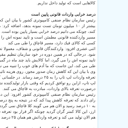
كالاهایی است كه تولید داخل نداریم.
درصد خرابی واردات قانونی پایین است
رئیس سازمان نظام صنفی كامپیوتری كشور با بیان این كه هر
بیشتر از ۱۰ میلیون تومان تست نمونه بدهد، اضافه كرد: ما درخواست داریم كه
كنند، چونكه می دانیم درصد خرابی بسیار پایین بوده است.
مسیر واردكننده قانونی مطمئن است و تایید نمونه اش را می
كسی كه كالای فیك دارد، مسیر قاچاق را طی می كند
اثنی عشری افزود: واردكنندگان قانونی و شفاف، معمولا تخ
شود. درحالی كه در همین دوره در خود سازمان تنظیم مقر
تایید نمونه اش را می گیرد، اما كالایش باید چند ماه در گم
طی می كند، این جاست كه ما آدم های خوب را تنبیه می نمای
تعرفه واردات لپ تاپ را به ۲۵ درصد رساند. در جلساتی كه با تولیدكننده گذاشتیم، متوجه شدیم تنها
درصورت تعرفه بالای واردات، مبادرت به قاچاق می كنند.
رئیس سازمان نظام صنفی كامپیوتری كشور افزود: این درخ
به ۱۰ درصد رسید و الان هم می گویند كلا قاچاق نمی گر
هم الان تولید می كند و تعرفه وارداتش هم همان ۲۵ درصد است.