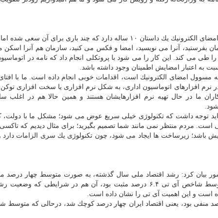
اثنی عشری با اشاره به مبحث امضای الكترونیك بیان كرد: امضای الكترونیك یك داستان ۱۰ ساله دارد كه چند باری برای 
ن بفرستید، آنرا می نویسید، امضا و فكس می كنید، سازمان هم آنرا اسكن م
 طی می كند. این كار را می شود با پروتكلی انجام داد كه نامه در اتوماسیو
بت به اعتبار امضایش اطمینان وجود داشته باشد.
كه مسوول امضای الكترونیك است، اقدامات خوبی انجام داده است. ما با افتا
نرم افزارهای اتوماسیون اداری، به شكل نرم افزاری یا سخت افزاری توكن ی
ران ما در حال تهیه نرم افزارهایشان هستند و همین حالا هم در اغلب سا
شود.
ید توجه داشت كه تكنولوژی خیلی سریع عوض می شود؛ مشكل ما با دولت، ك
است. مردم منتظر نمی مانند شما تصمیم بگیرید؛ برای مثال دیدیم كه تاكسی ا
رایش باشد؛ زیرساخت ها ایجاد می شود، چون تكنولوژی یك سری الزامات دارد و
ر بیان كرد: رشد اقتصاد ملی سال گذشته، به صورت متوسط چهار درصد من
یعنی اقتصاد ایران چهار درصد كوچك شد، درحالی كه متوسط شاخص آی تی ۶.۴ درصد مثبت بود، آن هم در شرایطی كه 
 است و این اهمیت آی تی را نشان داده است.
 منفی بود، یعنی اقتصاد ایران چهار درصد كوچك شد، درحالی كه متوسط 