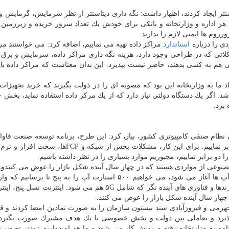
سنتر ایجاد كردند، اظهار داشت: نگه داری دیتاسنتر از نظر سرمایش، گرمایش و 
داره و وزارتخانه و بانكی برای خودش یك تعداد سرور خریده و زیرزمین ا
روم ها ایمنی لازم را ندارند.
دی را درباره
استاندارد
مراكز داده تهیه می نماییم، اضافه كرد: می خواستند مرا
اتی كه در طراحی وجود دارد، هزینه نگه داری مراكز داده، سرمایش و برق 
ی هم به كسی بدهند، حاضر نیست بپذیرد. این بدان معناست كه مراكز داده بای
ما به وزارتخانه این بود كه مصوبه ای را در دولت بگیرند كه خرید تجهیزات 
د. اگر یك دستگاه دولتی نیاز دارد كه از یك مركز داده استفاده نماید، بخ
 برد.
 نظام صنفی كامپیوتری كشور، بیان كرد: این طرح، برنامه توسعه صنعت فاو
است. هدف ما این است كه تا ۱۴۰۱ اندازه بازار را دو برابر نماییم. برای این كار، مشكلات بخش از شبك
ا دو برابر نماییم، مجبوریم موارد بسیاری را در نظر داشته باشیم.
مصنوعی از مواردی هستند كه در چهار سال آینده شكل بازار را عوض می كنندوی
در بیستون ۲۰ محور راهبردی تعیین كردیم كه از استارت آپ ها آغاز می شود، می خواهیم ۵۰۰ استارت آپ را به پنج ت
شوند، بحث های دیگری هم وجود دارد كه یكی مربوط به ترندها و فناوری های آینده نگر كه شامل ۵G هم می شود. اینتر
هار سال آینده شكل بازار را عوض می كنند.
رمی و فیروزآبادی سند بیستون سازمان را به صورت نمادین امضا كردند و قو
 بپذیرد و تعاملی بین دولت و بخش خصوصی با یك هدف مشترك صورت بگیرد
رنامه به وزارتخانه رفته و رویش كار می شود و ما هم امیدواریم زودتر تصویب