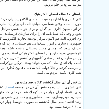
بتوانیم سریع تر جلو برویم.
داستان ۱۰ ساله امضای الكترونیك
خورده است. وقتی شما می خواهید نامه ای برای یك سازما
در اتوماسیون اداری می گذارد و برای جواب همین مراحل را
شود و وقتی كه شما نامه ای را برای سازمان فرستادید، نس
وی افزود: البته هم اكنون مركز توسعه تجارت الكترونیك 
جمهوری و سازمان امور استخدامی هم جلساتی داریم كه در 
تعریف شود كه امضای معتبر دیجیتالی داشته باشد. همكا
اتوماسیون وجود دارد و از امضای الكترونیكی استفاده می 
رئیس سازمان نظام صنفی كامپیوتری كشور تصریح كرد: با
است. یك اتفاق ساده كه می خواهد بیفتد، درگیر بروكراسی 
را درست كردند و حالا دولت باید به دنبال قانون گذاری ب
شما كاری نكنید، مردم می كنند.
شاخص آی تی سال گذشته، ۶.۴ درصد مثبت بود
اثنی عشری با اشاره به نقش آی تی در توسعه
اقتصاد
كشو
سیمان، خودروسازی، نفت، كشاورزی و همه چیز منفی بوده
رشد اقتصاد ملی سال گذشته، به صورت متوسط چهار درصد
تی ۶.۴ درصد مثبت بود