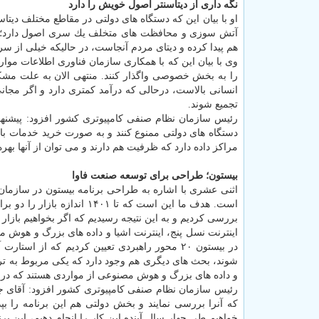
نگه داری از دیتاسنتر اصول خویش را دارد
او با بیان این كه دستگاه های دولتی در مقاطع مختلف دیتا
آتش سوزی و محافظت های متخلف یك سری اصول دارد؛ هر ا
هم پیدا كرده و دیتای مردم آنجاست، در حالیكه خیلی از سرور
وی با بیان این كه با همكاری سازمان فناوری اطلاعات موار
را به بخش خصوصی واگذار كنند. منتهی الان به علت مشكل
انسانی بالاست، درحالی كه درآمد كمتری دارد و اگر مجان
تجمیع شوند.
رئیس سازمان نظام صنفی كامپیوتری كشور افزود: پیشنهاد 
دستگاه های دولتی ممنوع كنند و به صورت خرید خدمات باش
مراكز داده دارد كه ظرفیت هم دارند و می توان از آنها بهره
بیستون؛ طراحی برای توسعه صنعت فاوا
اثنی عشری با اشاره به طراحی برنامه بیستون در سازمان
بررسی كردیم و به این نتیجه رسیدیم كه اگر بخواهیم بازار ر
اینترنت نسل پنج، اینترنت اشیا و داده های بزرگ و هوش 
و داده های بزرگ و هوش مصنوعی از مواردی هستند كه در چ
رئیس سازمان نظام صنفی كامپیوتری كشور افزود: آقای جه
كه آنرا بررسی نمایند و بخش دولتی هم این برنامه را
خواهیم طی چهار سال آینده این كار را انجام دهیم، این ب