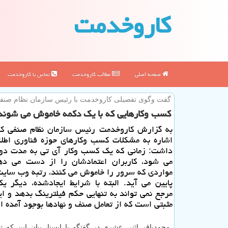
كاروخدمت
صفحه اصلی
مطالب كاروخدمت
تماس با كاروخدمت
گفت وگوی تفصیلی كاروخدمت با رئیس سازمان نظام صنفی 
كسب وكارهایی كه با یك دكمه خاموش می شوند
به گزارش كاروخدمت رئیس سازمان نظام صنفی كام
اشاره به مشكلات كسب وكارهای حوزه فناوری اطلاع
داشت: زمانی كه یك كسب وكار آی تی به مدت دو 
می شود، كاربران اعتمادشان را از دست می دهن
مواردی كه سرور را خاموش می كنند، رتبه وب سایت
پایین می آید. البته با شرایط ایجادشده، دیگر ی
مرجع نمی تواند به تنهایی حكم فیلترینگ بدهد و ای
مثبتی است كه از تعامل صنف و نهادها بوجود آمده 
محمدباقر اثنی عشری در گفتگو با ایسنا، بیان این كه