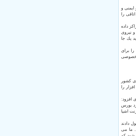
ایمنی و
تاقی را
كز داده
و نیروی
د یك جا
را برای
ش خصوصی
ای كشور
ه و FCPها، سخت افزار و نرم افزار را
 افزود:
ا برسانیم كه وارد بورس
نت نسل پنج، اینترنت اشیا
ل دادند
. ما می
 شود كه