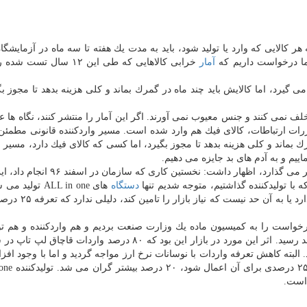
 كالایی كه وارد یا تولید شود، باید به مدت یك هفته تا سه ماه در آزمایشگاه
آمار
خرابی كالاهایی كه طی این ۱۲ سال ت
 گیرد، اما كالایش باید چند ماه در گمرك بماند و كلی هزینه بدهد تا مجوز بگی
لف نمی كنند و جنس معیوب نمی آورند. اگر این آمار را منتشر كنند، نگاه ها
رات ارتباطات، كالای فیك هم وارد شده است. مسیر واردكننده قانونی مطمئ
رك بماند و كلی هزینه بدهد تا مجوز بگیرد، اما كسی كه كالای فیك دارد، مسیر 
یم و به آدم های بد جایزه می دهیم.
وی با بیان این كه كاهش زمان صدور مجوز، روی هزینه تاثیر می گذارد، اظهار داشت: نخس
دستگاه
های ALL in one تولی
لپ تاپ، ازاین رو توافق كردیم كه وقتی بازار تولیدكننده
واست را به كمیسیون ماده یك وزارت صنعت بردیم و هم واردكننده و هم تول
دد. البته كاهش تعرفه واردات با نوسانات نرخ ارز مواجه گردید و اما با وجود اف
ارز، این كالا كمتر گران گردید چونكه 