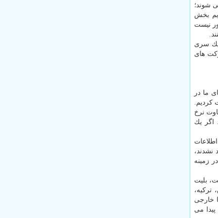
ی شوند؛
 معتقدیم بخش
ور نیست
د.
 یك سری
 و الان شركت های
ی ما در
 كردیم.
اوت نرخ
 اگر یك
 اطلاعات
 نشدند،
در زمینه
ت، بلیت
 تركیه،
ا خارجی
پیدا می