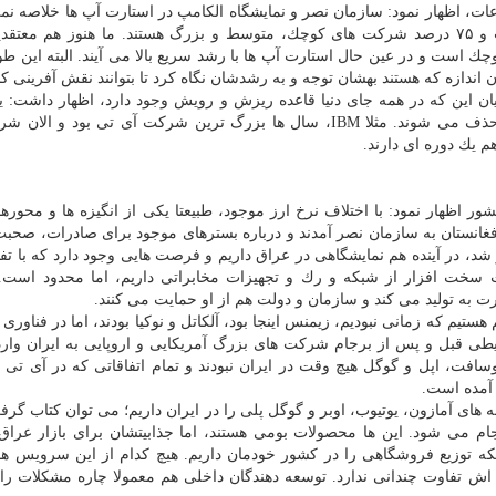
عات، اظهار نمود: سازمان نصر و نمایشگاه الكامپ در استارت آپ ها خلاصه نم
برای مثال سالن استارز، ۲۵ درصد فضای نمایشگاه است و ۷۵ درصد شركت های كوچك، متوسط و بزرگ هستند. ما هنوز هم
ست و در عین حال استارت آپ ها با رشد سریع بالا می آیند. البته این ط
 اندازه كه هستند بهشان توجه و به رشدشان نگاه كرد تا بتوانند نقش آفرینی كنن
یان این كه در همه جای دنیا قاعده ریزش و رویش وجود دارد، اظهار داشت:
شركت هستند كه نمی توانند با تغییرات هماهنگ شوند و حذف می شوند. مثلا IBM، سال ها بزرگ ترین شركت آی تی بود
م یك دوره ای دارند.
ر اظهار نمود: با اختلاف نرخ ارز موجود، طبیعتا یكی از انگیزه ها و محورها
انستان به سازمان نصر آمدند و درباره بسترهای موجود برای صادرات، صحبت
 شد، در آینده هم نمایشگاهی در عراق داریم و فرصت هایی وجود دارد كه با تف
رات سخت افزار از شبكه و رك و تجهیزات مخابراتی داریم، اما محدود است.
ت به تولید می كند و سازمان و دولت هم از او حمایت می كنند.
تیم كه زمانی نبودیم، زیمنس اینجا بود، آلكاتل و نوكیا بودند، اما در فناوری
ایطی قبل و پس از برجام شركت های بزرگ آمریكایی و اروپایی به ایران وارد
مایكروسافت، اپل و گوگل هیچ وقت در ایران نبودند و تمام اتفاقاتی كه در آی تی 
آمده است.
های آمازون، یوتیوب، اوبر و گوگل پلی را در ایران داریم؛ می توان كتاب گرف
م می شود. این ها محصولات بومی هستند، اما جذابیتشان برای بازار عراق،
بكه توزیع فروشگاهی را در كشور خودمان داریم. هیچ كدام از این سرویس ه
ش تفاوت چندانی ندارد. توسعه دهندگان داخلی هم معمولا چاره مشكلات را 