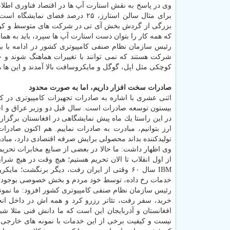
وی در پاسخ به نقش استارت آپ ها در اقتصاد فناوری اطلا
بزرگی از گردش بخش آی تی در شركت های متوسط و كوچك ا
كه همه كار را بتوان دست استارت آپ ها سپرد، باید به همان
رئیس سازمان نظام صنفی كامپیوتری كشور در ادامه با ب
كوچكی مثل اپل، گوگل و مایكروسافت بالا آمدند و این ها ه
صادرات سخت افزار داریم، اما به صورت محدود
اثنی عشری با اشاره به صادرات تجهیزات كامپیوتری در كشو
بیستون توسعه صادرات است. سال قبل دو وزیر عراق و افغ
در این راستا یك ماه پیش نمایشگاهی در افغانستان برگزار
ارز بتوانیم، مبادرت به صادرات نماییم. هم اكنون صاد
تولیدكننده بداند محصولی برایش صرفه اقتصادی دارد، مبادر
وی اظهار داشت: ما حالا در بعضی از صنایع مخابرات تحریم هس
از اول انقلاب تا الان تحریم هستیم؛ هیچ وقت در هیچ شر
IBM سال ۶۰ وقتی از ایران رفت، دیگر برنگشت؛ 
خدمات رخ داده، توسط خود مردم و بخش خصوصی بوجود 
رئیس سازمان نظام صنفی كامپیوتری كشور افزود: ما نمونه 
خرید، سفر رفت، تئاتر رزرو كرد و همه اش در داخل انجا
افغانستان و آذربایجان این است كه ما دانش فنی مثلا ش
نیست و كیفیت برخی از این خدمات با نمونه های خارجی ا