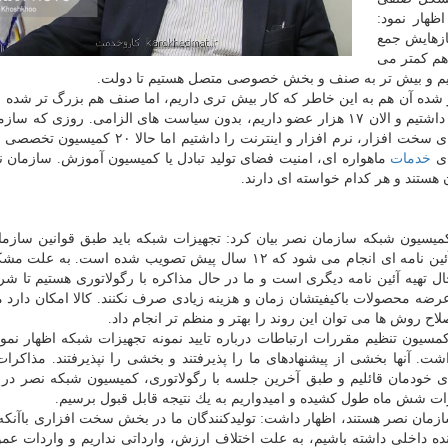
هار نمود:
زهایش جمع
هم كمتر می
نماییم و بیش تر به صنف و بخش خصوصی متصل هستیم تا دولت.
تر شده آن هم به این خاطر كه كار بیش تری داریم، اما صنف هم بزرگ تر شده 
در دور اول ۹۰۰ عضو داشتیم، دو سال پیش ۱۴ هزار عضو داشتیم و الان ۱۷ هزار عضو داریم، بدون سیاست های الزامی. روزی
صنفی كامپیوتری كشور (نصر) آغاز به كار كرد، ما بخش های سخت افزار، نرم افزار و اینترنت را داش
ای
خدمات
ماهواره ای، امنیت فضای تولید تبادل یا كمیسیون آموزش. سازمان 
میسیون شبكه سازمان نصر بیان كرد: تجهیزات شبكه باید طبق قوانین سازما
مقررات ارتباطات تایید نمونه شود و این تایید نمونه طبق آئین نامه ای انجام می شود كه ۱۲ سال پیش تصویب شده اس
 تهیه آئین نامه دیگری است و ما در حال مذاكره با رگولاتوری هستیم تا شر
ای عرضه محصولات باكیفیتشان زمان و هزینه زیادی صرف نكنند. كالا امكان دارد م
اح روش ها می توان این روند را بهتر و منظم تر انجام داد.
یون تنظیم مقررات ارتباطات درباره تایید نمونه تجهیزات شبكه اظهار نمود
 آنها بخشی از پیشنهادهای ما را پذیرفتند و بخشی را نپذیرفتند. مذاكرات 
ی خودمان قائلیم و طبق آخرین جلسه با رگولاتوری، كمیسیون شبكه نصر در 
 شش ماه طول كشیده و امیدواریم به یك نتیجه قابل قبول برسیم.
سازمان نصر هستند، اظهار داشت: تولیدكنندگان ما در بخش سخت افزاری باآنكه
ننده داخلی داشته باشیم، به علت اختلاف ارزش، وارداتی نداریم و واردات عمو