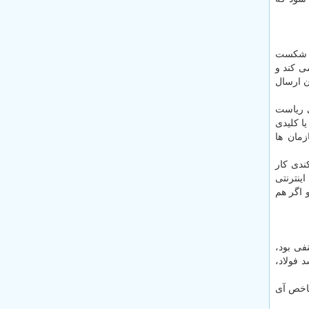
آن سعی شده اما شكست
ی كند و
ن ارسال
ی ریاست
ا كلیدی
زمان ها
ندی كار
ینترنتی
 اگر هم
فی بود،
وضعیت رشد فولاد،
شاخص آی