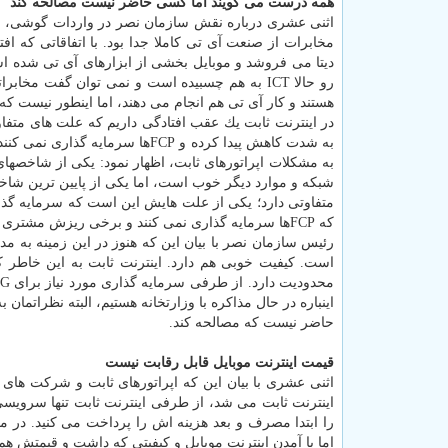
همه درست می گویند اما كسی حاضر نیست مصالحه كند
اثنی عشری درباره نقش سازمان نصر در واردات گوشی، بیا
مخابرات از صنعت آی تی كاملا جدا بود. با اتفاقاتی كه ا
دیتا می فروشد و موبایل بخشی از ابزارهای آی تی شده 
رو حالا ICT به هم چسبیده است و نمی توان گفت 
هستند و كار آی تی هم انجام می دهند، اما اینطور نیست كه
در اینترنت ثابت یك عقب افتادگی داریم كه علت های متفا
به شدت كاهش پیدا كرده و FCPها 
شبكه و موارد دیگر خوب است، اما یكی از پایین ترین شاخص
متفاوتی دارد؛ یكی از علت هایش این است كه سرمایه گذ
كه FCPها سرمایه گذاری نمی كنند و برخی ریزش مشتری و برخی كاهش درآمد و برنامه خروج از بازار دارند.
رئیس سازمان نصر با بیان این كه هنوز در این زمینه به مد
است. كیفیت خوبی هم دارد. اینترنت ثابت به این خاطر
اینباره در حال مذاكره با وزارتخانه هستیم، البته نظراتم
حاضر نیست كه مصالحه كند.
قیمت اینترنت موبایل قابل رقابت نیست
اینترنت ثابت می شد، از طرفی اینترنت ثابت تنها سرویسی
را ابتدا مصرف و بعد هزینه اش را پرداخت می كنید. در 
اما با آمدن اینترنت موبایل و كیفیتی كه داشت و قیمتش هم 