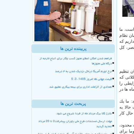
است. ما
 كه سازمان نظام
تیم اما حالا ۲۰ كمیسیون تخصصی داریم كه
نصر، كل
پربیننده ترین ها
فراهم شدن امکان اعطای مجوز کسب وکار برای اتباع خارجه از
درگاه ملی مجوزها
نرخ تورم آمریکا درحال نزدیک شدن به ۴ درصد
ن تنظیم
ت. به علت مشكلاتی كه
قیمت جهانی طلا امروز 1405، 3، 5
ایطی را
تعدادی از الزامات اداری برای بیمه بیکاری تعلیق شد
اه ها در
: ما یك
پربحث ترین ها
حالا به
شارژ کالا برگ مرداد ماه از فردا شروع می شود
حال كار
مهلت ارسال مستندات طرح ملی یاوران پیشرفت2 تا 20 مرداد
 محدود،
تمدید گردید
ما برای
انسداد تنگه هرمز چطور اقتصاد آمریکا را تحت فشار قرار داد؟