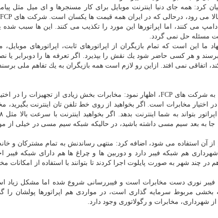
بیان كرد: همه جای دنیا اینترنت موبایل برای كار مسنجرها و ای میل مثل پیا
دامپ می كنند، اما اپراتورها این مورد را تكذیب می كنند. این ها سبب شده 
یمت مسئله حل نمی گردد.
ما این است كه تمام بازیگران از اپراتورهای ثابت، اپراتورهای موبایل، م
برسند و هر كسی حاضر شود یك نقش را بپذیرد. اگر تعرفه ها را دوبرابر یا نص
 اتفاقی نمی افتد. ازاین رو لازم است همه بازیگران به یك تفاهم ملی برسند
اثنی عشری با اشاره به نقش مخابرات در عرضه تجهیزات به شركت های FCP، اظهار نمود: مخابرات بخش زیادی از تجهیزات را 
اختیار مخابرات است. اگر بخواهید از روی خط تلفن تان اینترنت بگیرید، مخا
آن جا به بعد سیم مسی داشته باشید، در حالیكه شبكه سیم مسی در خیلی از مو
م از آن استفاده می شود، اضافه كرد: منتهی رساندنش به تمام مشتركان و خانه 
هرداری هم شبكه فیبر دارد و دوربین ها و چراغ ها هم دارای شبكه فیبر 
 در چند شهر به صورت پایلوت اجرا كردند تا بتوانند با استفاده از امكانات مخ
 فیبر نوری دست مخابرات است و فیبررسانی شروع شده اما مشكل زیاد اس
 بخشی مربوط سرمایه گذاری است، در مواردی هم اپراتورها پولشان را گذ
 از شهرداری، مخابرات و رگولاتوری وجود دارد.