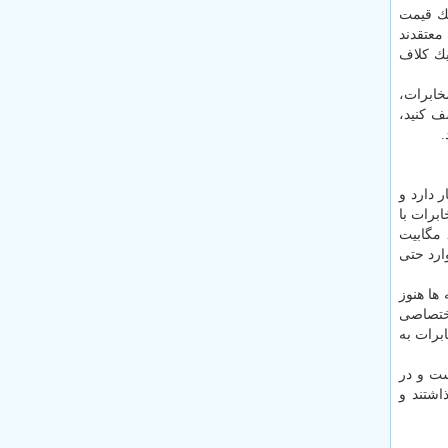
مك قیمت
پایینی دارد، اما زمانی كه بخواهید فایل دانلود كنید، قیمت بالا می رود، درحالی كه در ایران همه قیمت ها یكسان است. شركت های FCP معتقدند
یك كلاف
خابرات،
ف كنید،
.
در اختیار دارد و
برات با
استفاده از سیم مسی، این ارتباط را بوجود می آورد كه اپراتور بتواند به شما اینترنت بدهد. اگر بخواهید اینترنت با سرعت بالا مثل ۸ مگابیت
ارد حتی
ها هنوز
اختصاصی
ابرات به
ت و در
اشتند و