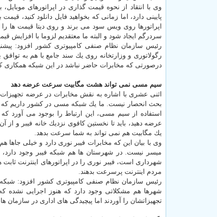
وی با انتقاد از نحوه قیمت گذاری در اپراتورهای موبایل، 
اپراتورها روی ویس سود می برند و روی دیتا قیمت ها را 
سردرگم ایجاد شود و البته ما معتقدیم لزوما با افزایش ق
رئیس سازمان نظام صنفی كامپیوتری كشور افزود: پیشنهاد 
رگولاتوری و وزارتخانه روی یك سند جامع با هم به توافق 
درصورتی كه مخابرات حاضر نباشد در این شبكه همكاری كند،
سیم مسی نمی تواند هشت مگابیت سرعت عرضه دهد
بحث انحصار نیست. ما یك شبكه مسی در كشور داریم كه در 
عرضه دهید، باید تا نخستین كافوی نزدیك خانه فیبر و از 
یك مگابیت هم نمی تواند به شما سرعت بدهد.
وی با بیان این كه مخابرات فیبر نوری دارد و خیلی جاها ه
میسر نیست. در شهرستان ها هم شبكه فیبر وجود دارد، ش
شهرداری است، فیبر نوری را در اپراتورهای اینترنت ثابت هم
مردم اینترنت پرسرعت بدهند.
رئیس سازمان نظام صنفی كامپیوتری كشور افزود: شبكه
شهرها هم مشكلاتی وجود دارد كه هنوز اجرایی نشده كه
تجهیزاتشان را آوردند اما پیچیدگی های اداری در سازمان ها