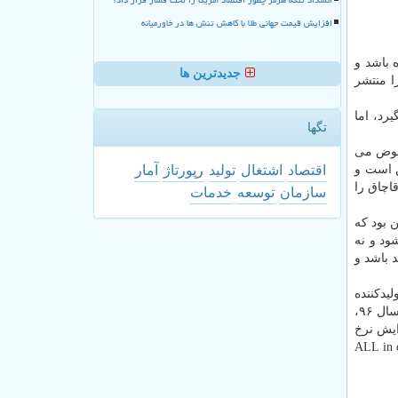
افزایش قیمت جهانی طلا با کاهش تنش ها در خاورمیانه
 باشد و
جدیدترین ها
ست شده را منتشر
رد، اما
تگها
 عوض می
اقتصاد
اشتغال
تولید
رپورتاژ
آمار
ن است و
قاچاق را
سازمان
توسعه
خدمات
تین كاری كه سازمان در اسفند ۹۶ انجام داد، این بود كه
د می شود و نه
 ندارد یا به آن حد نیست كه نیاز بازار را تامین كند، دلیلی ندارد كه تعرفه ۲۵ درصد باشد و
یدكننده
رای دادند كه تعرفه كاهش پیدا كند كه در نتیجه به پنج درصد رسید. اثر این مورد در بازار این بود كه ۸۰ درصد واردات قاچاق لپ تاپ در سال ۹۶،
زایش نرخ
اگر قرار بود تعرفه ۲۵ درصدی برای آن اعمال شود، ۲۰ درصد بیشتر گران می شد. تولیدكننده ALL in one