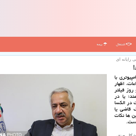
اشتغال
بیمه
رایانه ای
!
پیوتری با
ات، اظهار
روز فیلتر
د؛ یا در
 در الكسا
ك قاضی یا
ن ها نكات
است.
 تشكل صنفی