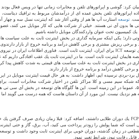
ن كرد: گوشی و اپراتورهای تلفن و مخابرات زمانی تنها در ویس فعال بودند
فتاده اپراتورهای تلفن بخش عمده ای از درآمدشان مربوط به ترافیك دیتاست، 
است.
توسعه
استارت آپ ها هم از وقتی آغاز شد كه اینترنت نسل سه و چهار آمد
مخابراتی ها بدون آی تی هستند. خیلی از شركت هایی كه كار موبایل می كنند، عض
 یك كمیسیون تحت عنوان واردكنندگان موبایل داشته باشیم.
وتی دارد؛ یكی اینكه سرمایه گذاری در بخش اینترنت ثابت به علت سیاست ها
سرمایه گذاری نمی كنند و برخی ریزش مشتری و برخی كاهش درآمد و برنامه خروج از بازار دارندوی
به مشكلات اپراتورهای ثابت، اظهار نمود: یكی از شاخصهای توسعه ICT برای ایران، اینترنت ثابت است. فناوری اطلاعات ایران د
ه هایمان اینترنت ثابت است. ما در اینترنت ثابت یك عقب افتادگی داریم كه 
اری در بخش اینترنت ثابت به علت سیاست های قیمتی به شدت كاهش پیدا كرد
ل برد-بردی نرسیده ایم، اظهار داشت: به هر حال قیمت اینترنت موبایل در ایرا
 كه شبكه سیم مسی و كلا مراكز تلفن در اختیار شركت مخابرات است، برا
محدودیت دارد. از طرفی سرمایه گذاری مورد نیاز برای ۵G، عموما در این زمینه است. این ها گلوگاه های توسعه در بخش آی سی 
ان به هم نزدیك نیست. این مورد از آن داستان هاست كه همه درست می گویند اما
اثنی عشری با بیان این كه اپراتورهای ثابت و شركت های FCP یك دوران طلایی داشتند، اضافه كرد: قبلا زمان زیادی صرف گرف
 است كه شما پولش را زودتر پرداخت می كنید، آب، برق، گاز و حتی اینترنت
مقطعی در زمان گذشته، دوران خوبی برای اینترنت ثابت وجود داشت و توسعه 
قابل رقابت نبود، شرایط تغییر نمود.