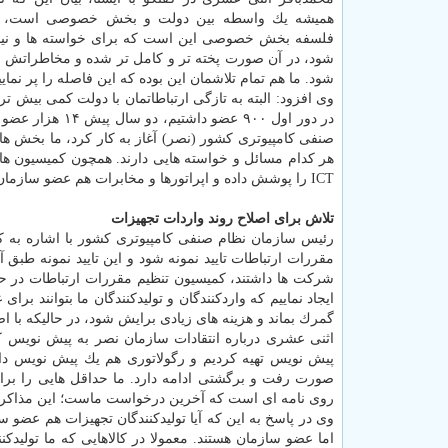
همیشه یك واسطه بین دولت و بخش خصوصی است، اظ
فلسفه بخش خصوصی این است كه برای خواسته ها و نیا
شود، در آن صورت پخته تر و كامل تر شده و مخاطراتش 
شود. ما هم تمام تلاشمان این بوده كه این فاصله را پر 
وی افزود: البته به تازگی ارتباطاتمان با دولت كمی بیش 
هر كدام مسائل و خواسته هایی دارند. همچون كمیسیون ه
ICT را پوشش داده و اپراتورها و مخابرات هم عضو سازمان هستند و هر كدام خواسته ای دارند.
تلاش برای اصلاح روند واردات تجهیزات
رئیس سازمان نظام صنفی كامپیوتری كشور با اشاره به ك
شركت ها داشتند، كمیسیون تنظیم مقررات ارتباطات در حال
ایجاد نماییم كه واردكنندگان و تولیدكنندگان ما بتوانند بر
گمرك بماند و هزینه های زیادی برایش شود، در حالیكه با اصل
اثنی عشری درباره انتقادات سازمان نصر به پیش نویس كمس
پیش نویس تهیه كردیم و رگولاتوری هم یك پیش نویس داشت.
صورت رفت و برگشتی ادامه دارد. ما حداقل هایی را برا
روی نامه ای است كه آخرین درخواست ماست؛ این مذاكرات
وی در پاسخ به این كه آیا تولیدكنندگان تجهیزات هم عضو 
اما عضو سازمان هستند. معمولا در كالاهایی كه ما تولیدك