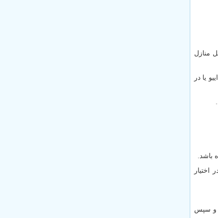
ل منازل
و یا در
 باشد.
 اختیار
 و سپس