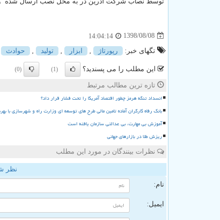
توسط نصاب شرکت آدرین در به محل نصب ارسال شده و 
1398/08/08
14:04:14
تگهای خبر:
رپورتاژ
,
ابزار
,
تولید
,
حوادث
این مطلب را می پسندید؟
(0)
(1)
تازه ترین مطالب مرتبط
انسداد تنگه هرمز چطور اقتصاد آمریکا را تحت فشار قرار داد؟
بانک رفاه کارگران آماده تامین مالی طرح های توسعه ای وزارت راه و شهرسازی با بهر
آموزش بی مهارت، بی عدالتی سازمان یافته است
ریزش طلا در بازارهای جهانی
نظرات بینندگان در مورد این مطلب
نظر ش
نام:
ایمیل: