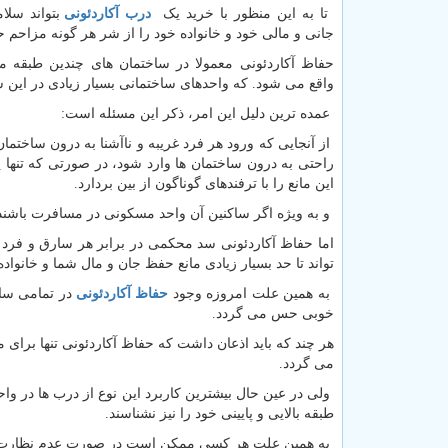
تا به این منظور با خرید یک
درب آکاردئونی
بتواند سلا
جانی و مالی خود و خانواده خود را از شر هر گونه مزاحم ح
حفاظ آکاردئونی معمولا در ساختمان های چندین طبقه مو
واقع می شود. که واحدهای ساختمانی بسیار زیادی در این س
عمده ترین دلیل این امر، ذکر این مسئله است:
از آنجایی که ورود هر فرد غریبه و ناآشنا به درون ساختم
راحتی به درون ساختمان ها وارد شود، در صورتی که تنها
این مانع را با ترفندهای گوناگون از بین بردارد.
و به ویژه اگر ساکنین آن واحد مسکونی در مسافرت باشند، 
اما حفاظ آکاردئونی سد محکمی در برابر هر سارق و فرد غ
تواند تا حد بسیار زیادی مانع حفظ جان و مال شما و خانواده
به همین علت امروزه وجود
حفاظ آکاردئونی
در تمامی ساخ
خوبی حس می گردد.
هر چند که باید اذعان داشت که حفاظ آکاردئونی تنها برای
می گردد.
ولی در عین حال بیشترین کاربرد این نوع از درب ها در و
طبقه بالایی و پایینی خود را نیز نشناسند.
به همین علت هر کسی ممکن است در صورت عدم نظارت و ک