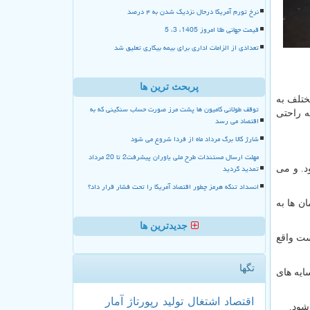
نرخ تورم آمریکا درحال نزدیک شدن به ۴ درصد
قیمت جهانی طلا امروز 1405، 3، 5
تعدادی از الزامات اداری برای بیمه بیکاری تعلیق شد
پربحث ترین ها
ختلف به
توقف طولانی کامیون ها پشت مرز صورت حساب سنگینی که به
ه راحتی
اقتصاد می رسد
شارژ کالا برگ مرداد ماه از فردا شروع می شود
مهلت ارسال مستندات طرح ملی یاوران پیشرفت2 تا 20 مرداد
تمدید گردید
د. و می
انسداد تنگه هرمز چطور اقتصاد آمریکا را تحت فشار قرار داد؟
ن ها به
جدیدترین ها
ست واقع
تگها
ایه های
اقتصاد
اشتغال
تولید
رپورتاژ
آمار
شود.