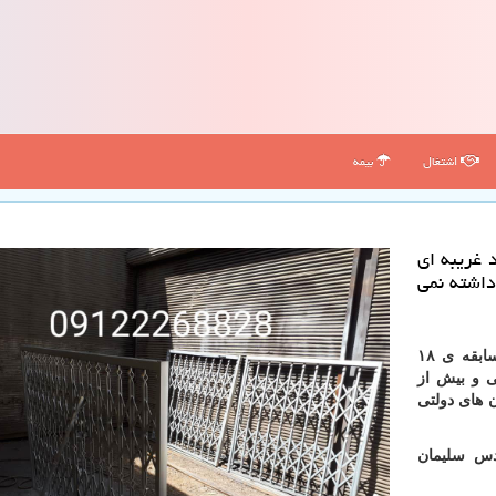
اشتغال
بیمه
 غریبه ای
داشته نمی
گروه صنعتی ایمن کاران وحدت با بالاترین کیفیت و با سابقه ی ۱۸
کاردئونی و بیش از
ن های دولتی
رشناس فروش: 09122268828 مهندس سلیمان