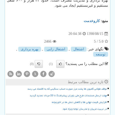
بهره برداری و مدیریت مصرف است، حدود ۲۳ هزار و ۶۰۰ شغل
مستقیم و غیرمستقیم ایجاد می شود.
منبع:
كاروخدمت
1398/08/15
20:04:38
2466
/ 5
5.0
تگهای خبر:
اشتغال
,
اشتغال زایی
,
بهره برداری
,
توسعه
این مطلب را می پسندید؟
(0)
(1)
X
تازه ترین مطالب مرتبط
توقف طولانی کامیون ها پشت مرز صورت حساب سنگینی که به اقتصاد می رسد
مهلت ارسال مستندات طرح ملی یاوران پیشرفت2 تا 20 مرداد تمدید گردید
افزایش قیمت جهانی طلا با کاهش تنش ها در خاورمیانه
در تربیت مربیان و مدرسان توجه ویژه شود