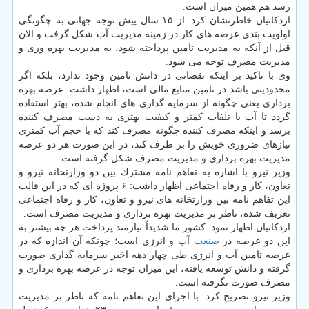
رسد هم همین میزان است.
اردكانیان خاطرنشان كرد: از ۱۵ سال پیش توجه جهانی به چگونگی
اولویت بندی عرصه های كار در زمینه مدیریت آب شكل گرفت و الان
قبل از آنكه به مدیریت تامین پرداخته شود، به مدیریت بهره وری و
مدیریت مصرف توجه می شود.
وی با تاكید بر اینكه نقصانی در دانش تامین وجود ندارد، بلكه اگر
محدودیتی باشد در تامین منابع مالی است، اظهار داشت: عرصه بهره
برداری یعنی چگونه از سرمایه گذاری های انجام شده، بهتر استفاده
گردد تا آب با تلفات كمتر و كیفیت بهتری به دست مصرف كننده
برسد و اینكه مصرف كننده چگونه مصرف كند كه با حجم آب كمتری
نیازهای ضروری خویش را بر طرف كند، در این صورت هر دو عرصه
مدیریت بهره برداری و مدیریت مصرف شكل گرفته است.
وزیر نیرو با اشاره به تفاهم نامه مشترك بین دو وزارتخانه نیرو و
تعاون، كار و رفاه اجتماعی اظهار داشت: ۶ پروژه ای كه در این قالب
این تفاهم نامه بین وزارتخانه های نیرو و تعاون، كار و رفاه اجتماعی
تعریف شده، ناظر بر مدیریت بهره برداری و مدیریت مصرف است.
اردكانیان اظهار نمود: كشور ما شدیداً نیازمند پرداخت هر چه بیشتر به
این دو عرصه در
صنعت
آب و انرژی است؛ چونكه آن اندازه كه در
عرصه تامین آب و انرژی طی چهار دهه اخیر سرمایه گذاری صورت
گرفته و دانش توسعه یافته، این میزان توجه در عرصه بهره برداری و
مصرف صورت نگرفته است.
وزیر نیرو تصریح كرد: با اجرای این تفاهم نامه كه ناظر بر مدیریت