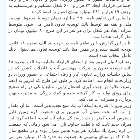
اجتماعی قرارداد ایجاد ۲۳ هزار و ۶۰۰ شغل مستقیم و غیرمستقیم به
ارزش ۱۹ هزار و ۲۸۱ میلیارد تومان اعتبار را امضا كردند.
براساس این تفاهم نامه ۹۵۰ میلیارد تومان توسط صندوق توسعه
ملی و بقیه هم توسط بانك توسعه تعاون تامین می شود. متوسط
سرانه ایجاد هر شغل برای هر نفر در این طرح ۸۰ میلیون تومان در
نظر گرفته شده است.
بنا بر این گزارش، این تفاهم نامه در جهت بند الف تبصره ۱۸ قانون
بودجه تنظیم شده و بر همین مبنا بانك توسعه تعاون هم بعنوان بانك
عامل انتخاب شده است.
رضا اردكانیان امروز بعد از امضای قرارداد عاملیت بند الف تبصره ۱۸
بانك توسعه تعاون و شركت مهندسی آب و فاضلاب كشور كه در
سالن جلسات وزارت تعاون، كار و رفاه اجتماعی با حضور وزرای دو
وزارتخانه انجام شد، اضافه كرد: بر طبق این طرح كه امروز به امضا
رسید، علاوه بر جهت گیری اشتغال زایی، منابع بانكی در راه صحیح
برای رونق تولید به كار گرفته شده و كمك بزرگی به مدیریت بهره
برداری و مصرف آب می كند.
وزیر نیرو با اشاره به اینكه آب یك منبع تجدیدپذیر است، اما آن مقدار
از آب كه تحت عنوان آب شیرین برای جمعیت كره زمین قابل
دسترس است كمتر از یك درصد كل منابع آب است، اضافه كرد: این
میزان حجم ثابت كه با لطف خداوند نازل می شود زمانی كه جمعیت
در كره زمین یك میلیارد نفر بوده همین میزان بوده و در مقطع سال
۲۰۵۰ كه بر مبنای پیشبینی ها جمعیت به حدود ۱۱.۵ میلیارد نفر می