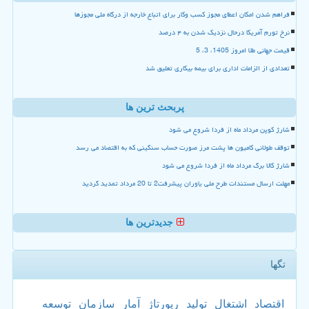
فراهم شدن امکان اعطای مجوز کسب وکار برای اتباع خارجه از درگاه ملی مجوزها
نرخ تورم آمریکا درحال نزدیک شدن به ۴ درصد
قیمت جهانی طلا امروز 1405، 3، 5
تعدادی از الزامات اداری برای بیمه بیکاری تعلیق شد
پربحث ترین ها
شارژ کوپن مرداد ماه از فردا شروع می شود
توقف طولانی کامیون ها پشت مرز صورت حساب سنگینی که به اقتصاد می رسد
شارژ کالا برگ مرداد ماه از فردا شروع می شود
مهلت ارسال مستندات طرح ملی یاوران پیشرفت2 تا 20 مرداد تمدید گردید
جدیدترین ها
تگها
اقتصاد
اشتغال
تولید
رپورتاژ
آمار
سازمان
توسعه