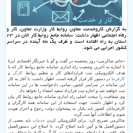
به گزارش كاروخدمت معاون روابط كار وزارت تعاون، كار و
رفاه اجتماعی اظهار داشت: سامانه جامع روابط كار الان در ۲۳
استان به راه افتاده است و ظرف یك ماه آینده در سراسر
كشور اجرایی می شود.
«حاتم شاكرمی» روز پنجشنبه در گفت و گو با خبرنگار اقتصادی ایرنا
با اشاره به آخرین وضعیت راه اندازی سامانه جامع روابط كار كه با
هدف الكترونیكی ثبت قراردادهای كار و تنظیم روابط
كارگر
و
كارفرما
در دستور كار قرار گرفته است، اظهار داشت: با آغاز به كار
این سامانه در سراسر كشور، تمامی دادخواست ها در این سامانه
ثبت خواهند شد و اجازه ثبت قرارداد سفید امضاء را نخواهد داد.
وی شفافیت را مبحث اصلی راه اندازی سامانه جامع روابط كار بیان
كرد و اظهار داشت: جهت استفاده از این سامانه همه كارگران و
كارفرمایان كشور باید یكبار به پیشخوان دولت رجوع و احراز هویت
شوند و اطلاعات آنها ثبت گردد.
شاكرمی تصریح كرد: برای الكترونیكی كردن
خدمات
باید بعضی از
دستورالعمل ها و آئین نامه اصلاح گردد. با اصلاح این دستورالعمل
های ناقص، قراردادهای منعقد شده بین كارگر و كارفرما شفاف می