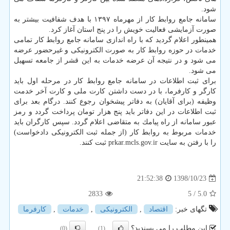
شود.
سامانه جامع روابط كار از مهرماه ۱۳۹۷ با هدف شفافیت بیشتر به
صورت آزمایشی فعالیت خویش را در پنج استان آغاز كرد.
همینطور اعلام گردید كه با راه اندازی سامانه جامع روابط كار تمامی
خدمات در حوزه روابط كار به صورت الكترونیكی و غیرحضور عرضه
می شود و در نتیجه آن عرضه خدمات به این قشر از جامعه تسهیل
می شود.
برای ثبت اطلاعات در سامانه جامع روابط كار در مرحله اول باید
كارگر و كارفرما، با در دست داشتن كارت ملی و كارت آخر خدمت
وظیفه (برای آقایان) به دفاتر پیشخوان رجوع كنند. درگام بعد برای
ثبت اطلاعات در این دفاتر باید پنج هزار تومان پرداخت گردد و رمز
عبور سامانه از راه پیامك به متقاضی اعلام گردد. سپس كارگران باید
خدمات مربوط به روابط كار (از جمله ثبت الكترونیكی دادخواست)
را با رفتن به سایت prkar.mcls.gov.ir ثبت كنند.
1398/10/23
21:52:38
2833
/ 5
5.0
تگهای خبر:
اقتصاد
,
الكترونیكی
,
خدمات
,
كارفرما
این مطلب را می پسندید؟
(0)
(1)