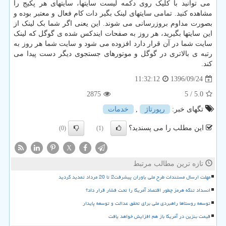
می توانید با کلیک روی دکمه لیست سایتها، سایتهای هر پکیج را
مشاهده کنید. تمامی سایتهای لینک بگیر دات کام فعال و معتبر بوده و
بصورت مداوم بروزرسانی می شوند. این یعنی اگر شما بک لینک از
این سایتها بگیرید، هر روز به صفحات ایندکس شده ی گوگل که لینک
سایت شما در آن قرار دارد افزوده می شود و سایت شما هر روز به
رتبه ی بالاتری در گوگل و موتورهای جستجوی دیگر دست پیدا می
کند.
1396/09/24
11:32:12
2875
/ 5
5.0
تگهای خبر:
رپورتاژ
,
خدمات
این مطلب را می پسندید؟
(0)
(1)
X
تازه ترین مطالب مرتبط
مهلت ارسال مستندات طرح ملی یاوران پیشرفت2 تا 20 مرداد تمدید گردید
انسداد تنگه هرمز چطور اقتصاد آمریکا را تحت فشار قرار داد؟
توسعه روستاها راهبردی ملی برای تحقق عدالت و توسعه پایدار
قیمت بنزین در آمریکا باز هم افزایش خواهد یافت