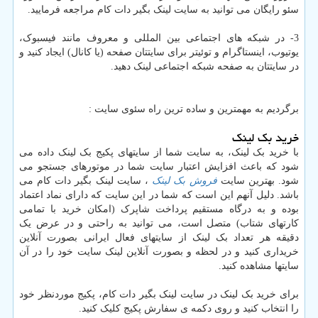
سئو رایگان می توانید به سایت لینک بگیر دات کام مراجعه فرمایید.
3- در شبکه های اجتماعی بین المللی و معروف مانند فیسبوک،
یوتیوب، اینستاگرام و توئیتر برای سایتتان صفحه (یا کانال) ایجاد کنید و
در سایتتان به صفحه شبکه اجتماعی لینک دهید.
برگردیم به مهمترین و ساده ترین راه سئوی سایت :
خرید بک لینک
با خرید بک لینک، به سایت شما از سایتهای پکیج بک لینک داده می
شود که باعث افزایش اعتبار سایت شما در موتورهای جستجو می
شود. بهترین سایت
فروش بک لینک
، سایت لینک بگیر دات کام می
باشد. دلیل آنهم این است که شما در این سایت که دارای نماد اعتماد
بوده و به درگاه مستقیم پرداخت شاپرک (امکان خرید با تمامی
کارتهای شتاب) متصل است، می توانید به راحتی و در عرض یک
دقیقه هر تعداد بک لینک از سایتهای فعال ایرانی بصورت آنلاین
خریداری کنید و در لحظه و بصورت آنلاین لینک سایت خود را در آن
سایتها مشاهده کنید.
برای خرید بک لینک در سایت لینک بگیر دات کام، پکیج موردنظر خود
را انتخاب کنید و روی دکمه ی سفارش پکیج کلیک کنید.