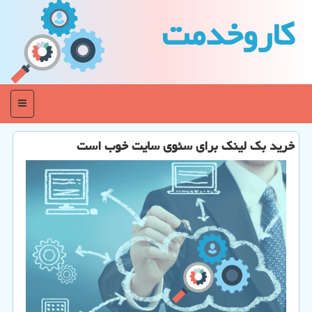
كاروخدمت
منو
خرید بك لینك برای سئوی سایت خوب است