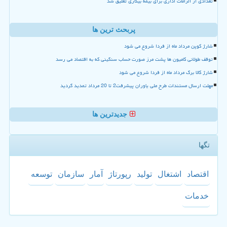
تعدادی از الزامات اداری برای بیمه بیکاری تعلیق شد
پربحث ترین ها
شارژ کوپن مرداد ماه از فردا شروع می شود
توقف طولانی کامیون ها پشت مرز صورت حساب سنگینی که به اقتصاد می رسد
شارژ کالا برگ مرداد ماه از فردا شروع می شود
مهلت ارسال مستندات طرح ملی یاوران پیشرفت2 تا 20 مرداد تمدید گردید
جدیدترین ها
تگها
اقتصاد
اشتغال
تولید
رپورتاژ
آمار
سازمان
توسعه
خدمات