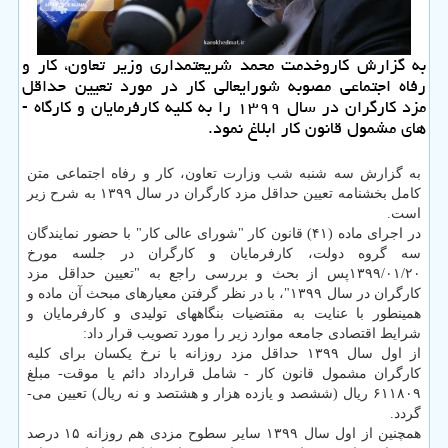
به گزارش كاروخدمت محمد شریعتمداری وزیر تعاون، كار و
رفاه اجتماعی مصوبه شورایعالی كار در مورد تعیین حداقل
مزد كارگران در سال ۱۳۹۹ را به كلیه كارفرمایان و كارگاه ­
های مشمول قانون كار ابلاغ نمود.
به گزارش سه شنبه شب وزارت تعاون، كار و رفاه اجتماعی متن
كامل بخشنامه تعیین حداقل مزد كارگران در سال ۱۳۹۹ به شرح زیر
است.
در اجرای ماده (۴۱) قانون كار "شورای عالی كار" با حضور نمایندگان
سه­ گروه دولت، كارفرمایان و كارگران در جلسه مورخ
۱۳۹۹/۰۱/۲۰پس از بحث و بررسی راجع به "تعیین حداقل مزد
كارگران در سال ۱۳۹۹"، با در نظر گرفتن معیارهای مبحث آن ماده و
همینطور با عنایت به مقتضیات بنگاه­های تولیدی و كارفرمایان و
شرایط اقتصادی جامعه موارد زیر را مورد تصویب قرار داد:
از اول سال ۱۳۹۹ حداقل مزد روزانه با نرخ یكسان برای كلیه
كارگران مشمول قانون كار - شامل قرارداد دائم یا موقت- مبلغ
۶۱۱۸۰۹ ریال (ششصد و یازده هزار و هشتصد و نه ریال) تعیین می­
گردد.
همچنین از اول سال ۱۳۹۹ سایر سطوح مزدی هم روزانه ۱۵ درصد