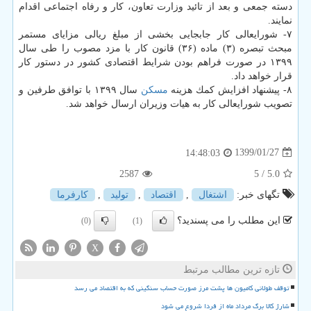
دسته­ جمعی و بعد از تائید وزارت تعاون، كار و رفاه اجتماعی اقدام
نمایند.
۷- شورایعالی كار جابجایی بخشی از مبلغ ریالی مزایای مستمر
مبحث تبصره (۳) ماده (۳۶) قانون كار با مزد مصوب را طی سال
۱۳۹۹ در صورت فراهم بودن شرایط اقتصادی كشور در دستور كار
قرار خواهد داد.
۸- پیشنهاد افزایش كمك­ هزینه
مسكن
سال ۱۳۹۹ با توافق طرفین و
تصویب شورایعالی كار به هیات وزیران ارسال خواهد شد.
1399/01/27
14:48:03
2587
/ 5
5.0
تگهای خبر:
اشتغال
,
اقتصاد
,
تولید
,
كارفرما
این مطلب را می پسندید؟
(0)
(1)
X
تازه ترین مطالب مرتبط
توقف طولانی کامیون ها پشت مرز صورت حساب سنگینی که به اقتصاد می رسد
شارژ کالا برگ مرداد ماه از فردا شروع می شود