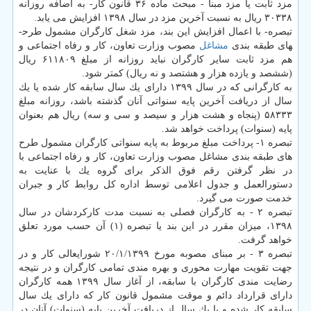
مزد ثابت یا مزد مبنا - مبحث ماده ۳۶ قانون كار- به اضافه روزانه
۳۰۳۳۸ ریال به نسبت آخرین مزد در سال ۱۳۹۸ افزایش می­ یابد.
تبصره- با اعمال افزایش این بند، مزد شغل كارگران مشمول طرح­
های طبقه­ بندی
مشاغل
مصوب وزارت تعاون، كار و رفاه اجتماعی و
هم مزد ثابت سایر كارگران نباید روزانه از مبلغ ۶۱۱۸۰۹ ریال
(ششصد و یازده هزار و هشتصد و نه ریال) كمتر شود.
به كارگرانی كه در سال ۱۳۹۹ دارای یك سال سابقه كار شده یا یك
سال از دریافت آخرین پایه سنواتی آنان گذشته باشد، روزانه مبلغ
۵۸۳۳۳ (پنجاه و هشت هزار و سیصد و سی و سه) ریال هم بعنوان
پایه (سنوات) پرداخت خواهد شد.
تبصره ۱- پرداخت مبلغ مربوط به پایه سنواتی كارگران مشمول طرح
های طبقه بندی مشاغل مصوب وزارت تعاون، كار و رفاه اجتماعی با
در نظر گرفتن رقم فوق الذكر برای گروه یك با عنایت به
دستورالعمل و جدول اعلامی توسط اداره كل روابط كار و جبران
خدمت صورت می گیرد.
تبصره ۲ - به كارگران فصلی به نسبت مدت كاركردشان در سال
۱۳۹۸، میزان مقرر در این بند یا تبصره (۱) آن حسب مورد تعلق
خواهد گرفت.
تبصره ۳ - بر مبنای مصوبه مورخ ۲۰/۱/۱۳۹۹ شورایعالی كار و در
جهت تقویت مهارت­ محوری و بهره­ مندی تمامی كارگران و در نتیجه
رضایت­ مندی كارگران با سابقه، از آغاز سال ۱۳۹۹ همه كارگران
دارای قرارداد دائم و موقت مشمول قانون كار كه دارای یك سال
سابقه كار شده و یا یك سال از دریافت آخرین پایه (سنوات) آنان در