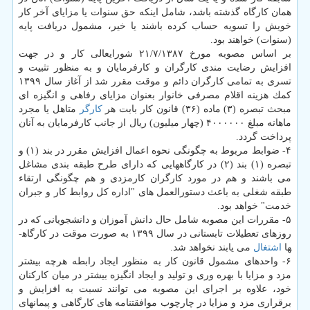
همان كارگاه گذشته باشد، شامل اینكه حق سنوات یا مزایای آخر كار
خویش را تسویه حساب كرده باشند یا خیر، مشمول دریافت پایه
(سنوات) خواهند بود.
بر اساس مصوبه مورخ ۲۱/۷/۱۳۸۷ شورایعالی كار و در جهت
افزایش رضایت­ مندی كارگران و كارفرمایان و به منظور تثبیت و
تسری به تمامی كارگران دائم و موقت مقرر شد از آغاز سال ۱۳۹۹
كمك هزینه اقلام مصرفی خانوار بعنوان مزایای رفاهی و انگیزه ­ای
مبحث تبصره (۳) ماده (۳۶) قانون كار بابت هر
كارگر
متاهل یا مجرد
ماهانه مبلغ ۴۰۰۰۰۰۰ (چهار میلیون) ریال از جانب كارفرمایان به آنان
پرداخت گردد.
۴- ضوابط مربوط به چگونگی نحوه اعمال افزایش مقرر در بند (۱) و
تبصره (۱) بند (۲) در كارگاه­هایی كه دارای طرح طبقه ­بندی مشاغل
می­ باشند و هم در مورد كارگران كارمزدی و هم چگونگی ارتقاء
طبقه شغلی به باعث دستورالعمل­ های "اداره كل روابط كار و جبران
خدمت" خواهد بود.
۵- مقررات این مصوبه شامل حال دانش­ آموزان و دانشجویانی كه در
روزهای تعطیلات تابستانی در سال ۱۳۹۹ به صورت موقت در كارگاه­
ها
اشتغال
می­ یابند نخواهد شد.
۶- واحدهای مشمول قانون كار به منظور ایجاد رابطه هرچه بیشتر
مزد و مزایا با بهره­ وری و تولید و ایجاد انگیزه بیشتر در میان كاركنان
خود، علاوه بر اجرای این مصوبه می­ توانند نسبت به افزایش و
برقراری مزد و مزایا در چارچوب موافقت­نامه­ های كارگاهی و پیمان­های