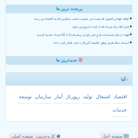
پربحث ترین ها
توقف طولانی کامیون ها پشت مرز صورت حساب سنگینی که به اقتصاد می رسد
شارژ کالا برگ مرداد ماه از فردا شروع می شود
مهلت ارسال مستندات طرح ملی یاوران پیشرفت2 تا 20 مرداد تمدید گردید
انسداد تنگه هرمز چطور اقتصاد آمریکا را تحت فشار قرار داد؟
جدیدترین ها
تگها
اقتصاد
اشتغال
تولید
رپورتاژ
آمار
سازمان
توسعه
خدمات
صفحه اخبار
کاروخدمت: صفحه اصلی