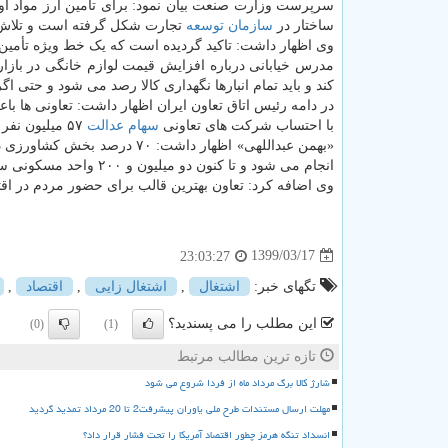
سرپرست وزارت صنعت بیان نمود: برای تأمین ارز مواد اول
ساختار در
سازمان
توسعه
تجارت شکل گرفته است و تلاش دا
وی اظهار داشت: تاکید گردیده است که یک خط ویژه تأمین فو
مدرس خیابانی درباره افزایش قیمت لوازم خانگی در بازا
کند و باید تمام انبارها نگهداری کالا رصد می شود و حتی اگر
با احتساب شرکت های تعاونی
سهام عدالت
۵۷ میلیون نفر معادل ۲ سوم مردم کشور عضو تعاونی ها هستند.
انجام می شود و تا کنون دو میلیون و ۲۰۰ واحد مسکونی ساخته و تحویل داده است و بخش تعاون در بخش صنعت و معدن هم فعال است.
وی اضافه کرد: تعاون بهترین قالب برای حضور مردم در اق
1399/03/17
23:03:27
تگهای خبر:
اشتغال
,
اشتغال زایی
,
اقتصاد
,
این مطلب را می پسندید؟
(0)
(1)
تازه ترین مطالب مرتبط
شارژ کالا برگ مرداد ماه از فردا شروع می شود
مهلت ارسال مستندات طرح ملی یاوران پیشرفت2 تا 20 مرداد تمدید گردید
انسداد تنگه هرمز چطور اقتصاد آمریکا را تحت فشار قرار داد؟