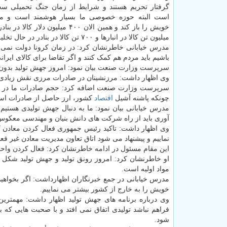
گرفتار تحریم هستند و شرایط از زمان جنگ تحمیلی س
است البته حوزه خصوصی ما بسیار هوشمند است و می 
خویش را باز کند و همین الان ۴۰۰ میلیون دلار 
میلیون تن کالا در انبارها و ۷۰۰ تن کالا در بنادر در حال تخلیه است.
مدرس خیابانی خاطرنشان کرد: در زمان کرونا دولت نمی تو
باشیم باید مردم هم کمک کنند و اگر تقاضا برای کالای ایرا
سرپرست وزارت صنعت بیان نمود: امروز جهش تولید بدو
وی اظهار داشت: مرزنشینان در صادرات مرزی نقش زیادی دارند، چونکه ۶۰ درصد صادرات از
چونکه پاشنه آشیل
اقتصاد
کشور، ارز حاصل از صادرات اس
مدرس خیابانی بیان نمود: ما به دنبال جهش تولیدی هستیم ک
آوری باید از راه شرکت های دانش بنیان و مهندسی معکو
وی اظهار داشت: تاکید رئیس جمهوری فعال کردن معادن ک
نماییم و پیشنهاد می شود اتاق تعاون مدیریت معادن غیر فع
این مقام مسئول در ادامه خاطرنشان کرد: فعال کردن واح
او خاطرنشان کرد: امروز رونق تولید و جهش تولید شکل نم
مواد اولیه است.
مدرس خیابانی در جمع خبرنگاران اظهارداشت: اگر بخواهیم
خویش را به خارج از کشور بیشتر می نماییم.
وی درباره برنامه های جهش تولید اظهار داشت: مهمترین ب
فراهم نباشد تولیدی اتفاق نمی افتد و با صحبت هایی که 
شود.