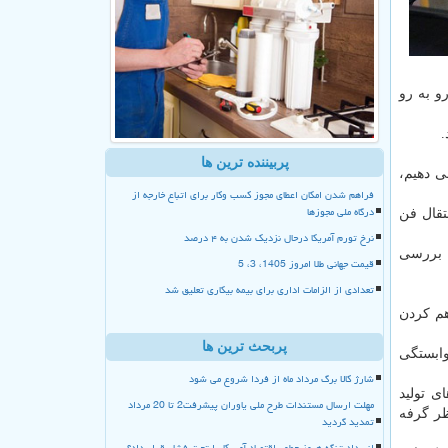
و به رو
.
پربیننده ترین ها
رار نمی دهیم،
فراهم شدن امکان اعطای مجوز کسب وکار برای اتباع خارجه از
درگاه ملی مجوزها
تقال فن
نرخ تورم آمریکا درحال نزدیک شدن به ۴ درصد
ن بررسی
قیمت جهانی طلا امروز 1405، 3، 5
تعدادی از الزامات اداری برای بیمه بیکاری تعلیق شد
هم کردن
پربحث ترین ها
وابستگی
شارژ کالا برگ مرداد ماه از فردا شروع می شود
ی تولید
مهلت ارسال مستندات طرح ملی یاوران پیشرفت2 تا 20 مرداد
ظر گرفه
تمدید گردید
انسداد تنگه هرمز چطور اقتصاد آمریکا را تحت فشار قرار داد؟