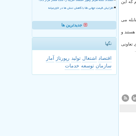
 که این
افزایش قیمت جهانی طلا با کاهش تنش ها در خاورمیانه
ابله می
جدیدترین ها
میلیون نفر عضو تعاونی ها هستند و
تگها
اه شرکت های تعاونی
اقتصاد
اشتغال
تولید
رپورتاژ
آمار
سازمان
توسعه
خدمات