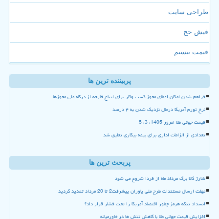
طراحی سایت
فیش حج
قیمت بیسیم
پربیننده ترین ها
فراهم شدن امکان اعطای مجوز کسب وکار برای اتباع خارجه از درگاه ملی مجوزها
نرخ تورم آمریکا درحال نزدیک شدن به ۴ درصد
قیمت جهانی طلا امروز 1405، 3، 5
تعدادی از الزامات اداری برای بیمه بیکاری تعلیق شد
پربحث ترین ها
شارژ کالا برگ مرداد ماه از فردا شروع می شود
مهلت ارسال مستندات طرح ملی یاوران پیشرفت2 تا 20 مرداد تمدید گردید
انسداد تنگه هرمز چطور اقتصاد آمریکا را تحت فشار قرار داد؟
افزایش قیمت جهانی طلا با کاهش تنش ها در خاورمیانه