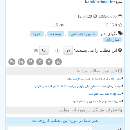
منبع:
karokhedmat.ir
1399/07/06
12:54:29
1115
/ 5
5.0
تگهای خبر:
تامین اجتماعی
,
توسعه
,
خرید
,
سازمان
این مطلب را می پسندید؟
(0)
(1)
X
تازه ترین مطالب مرتبط
شارژ کالا برگ مرداد ماه از فردا شروع می شود
مهلت ارسال مستندات طرح ملی یاوران پیشرفت2 تا 20 مرداد تمدید گردید
یک چهارم نفت دنیا قطع شد
تجربیات مسئولان باید مدون و منتشر شود
نظرات بینندگان در مورد این مطلب
نظر شما در مورد این مطلب کاروخدمت
نام: