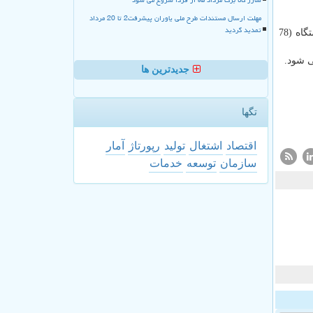
مهلت ارسال مستندات طرح ملی یاوران پیشرفت2 تا 20 مرداد
تمدید گردید
پهلوانی درمورد استقرار چرخه بهره وری در دستگاه های مختلف اظهار داشت: 34 دستگاه (82 درصد) فاز نخست را طی کردند و 32 دستگاه (78
ی شود.
جدیدترین ها
تگها
اقتصاد
اشتغال
تولید
رپورتاژ
آمار
سازمان
توسعه
خدمات