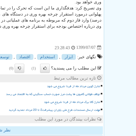
وری خواهد بود.
وی تصریح کرد: هدفگذاری ما این است که تحرک را در تمام 
درصد) وارد فاز دوم که مربوطه به برنامه های عملیاتی در
وی درباره اختصاص بودجه برای استقرار چرخه بهره وری در
1399/07/07
23:28:43
تگهای خبر:
ابزار
,
استخدام
,
اقتصاد
,
توسعه
این مطلب را می پسندید؟
(0)
(1)
تازه ترین مطالب مرتبط
شارژ کوپن مرداد ماه از فردا شروع می شود
توقف طولانی کامیون ها پشت مرز صورت حساب سنگینی که به اقتصاد می رسد
شارژ کالا برگ مرداد ماه از فردا شروع می شود
مهلت ارسال مستندات طرح ملی یاوران پیشرفت2 تا 20 مرداد تمدید گردید
نظرات بینندگان در مورد این مطلب
نظر ش