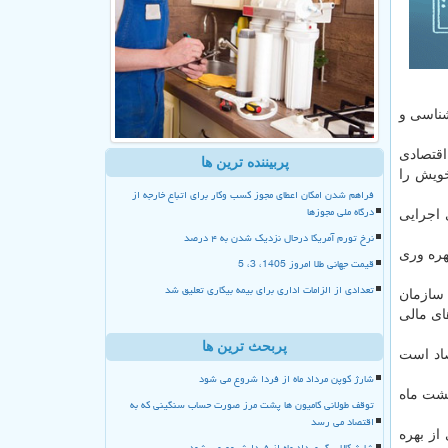
رد مساله شناسی و
اقتصادی
پربیننده ترین ها
خویش را
فراهم شدن امکان اعطای مجوز کسب وکار برای اتباع خارجه از
درگاه ملی مجوزها
ای اجرایی
نرخ تورم آمریکا درحال نزدیک شدن به ۴ درصد
هره وری
قیمت جهانی طلا امروز 1405، 3، 5
تعدادی از الزامات اداری برای بیمه بیکاری تعلیق شد
 سازمان
ای مالی
پربحث ترین ها
صاد است
شارژ کوپن مرداد ماه از فردا شروع می شود
هشت ماه
توقف طولانی کامیون ها پشت مرز صورت حساب سنگینی که به
اقتصاد می رسد
تم توسعه 50 درصد رشد اقتصادی از بهره
شارژ کالا برگ مرداد ماه از فردا شروع می شود