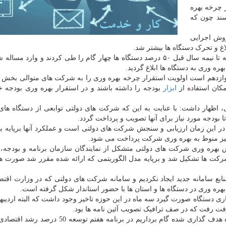
 چرخه بهره
برسند چون که
مان ملی بهره وری اظهار داشت: از سال ۹۷ روش اجرایی
غ و تحرک دستگاه ها بیشتر شد.
وی افزود: روش اجرایی چرخه بهره وری ۱۰ گام داشت که تا نیمه سال قبل ۵۰ درصد دستگاه ها چهار گام را طی کردند و وا
 دوازدهم است اولویت استقرار چرخه بهره وری را به شرکت های متوالی بخش 
ابزار
بودجه را داشته باشند و در استقرار بهره وری بودجه 
 ۲۱ قانون بودجه سال جاری، اظهار داشت: با عنایت به این که شرکت های دولتی توابعی از دستگاه ه
تا بودجه مورد نیاز برای آنها تصویب و پرداخت گردد.
در این زمان ارزیابی و سنجش شرکت های دولتی است و عملکرد آنها برپایه ب
نیز منوط به بهره وری شرکت پرداخت می شود.
بهره وری شرکت های دولتی متشکل از نمایندگان سازمان برنامه و بودجه،
رکت ها تشکیل شد و برپایه مدل الگوریتمی که ارائه شده مقرر شد صورت ه
منابع سامانه جدید ایجاد نکردیم و سامانه شرکت های دولتی که در وزارت اقت
 بهره وری در دستگاه ها و استان ها با حضور استاندار شکل گرفته است.
کاری دستگاه صورت گیرد سه ماه در این حوزه تاخیر وجود داشت که البته اردیب
گرفت رفت که در صف ترافیک تصویب آئین نامه ها بود.
رییس سازمان ملی بهره وری اظهار داشت: چنانچه در راه هدف گذاری شده گام برداریم در برنامه هف