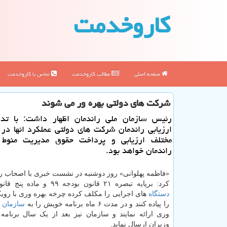
كاروخدمت
صفحه اصلی
مطالب كاروخدمت
تماس با كاروخدمت
شركت های دولتی بهره ور می شوند
رئیس سازمان ملی راندمان اظهار داشت: با ت
ارزیابی راندمان شركت های دولتی عملكرد انها در 
مختلف ارزیابی و پرداخت حقوق مدیریت منوط 
راندمان خواهد بود.
«فاطمه پهلوانی» روز دوشنبه در نشست خبری با اصحاب ر
کرد: برپایه تبصره ۲۱ قانون بودجه ۹۹ و ماده پنج قانون ۶
دستگاه
های اجرایی را مکلف کرده چرخه بهره وری با رویک
را پیاده کنند و در مدت ۶ ماه برنامه خویش را به
سازمان
م
وری ارائه نمایند و سازمان نیز بعد از یک سال برنامه 
وزیران ارسال نماید.