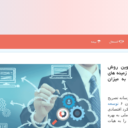
اشتغال
بیمه
دوین روش
زمینه های
به میزان
سانه تصریح
توسعه
رد اقتصادی
لی به بهره
را به هیات