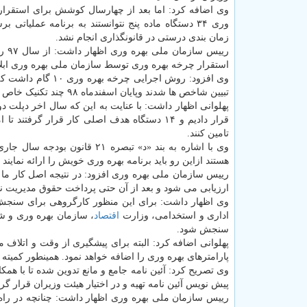
وی اضافه کرد: اما بعد از چهارسال کوشش برای استقرار
وری ۳۴ دستگاه ماده پنج نتوانستند به برنامه عملیاتی 
زمان بندی درستی در قانونگذاری انجام نشد.
رییس ساز
استقرار چرخه بهره وری توسط سازمان ملی بهره وری ابلا
تبیین شاخص ها شدند وپایان اسفندماه ۹۸ چند تکنیک خاص بهره وری به دستگاه ها ابلاغ گردید.
پهلوانی اظهار داشت: با عنایت به این که سال اخر دپلت
قرار دادیم و ۱۴ دستگاه هدف اصلی کار قرار گرفتند تا امکان استفاده از
تامین کنند.
وی با اشاره به بند «د» تبصره
هستند ازاین رو باید برنامه بهره وری خویش را ارائه نمایند 
رییس سازمان ملی بهره وری افزود: در نتیجه اصل کار ما 
ارزیابی می شود و بعد از آن حتی پرداخت حقوق مدیریت 
وی اظهار داشت: برای این منظور کارگروهی برای سنجش 
اداری و استخدامی، وزارت
اقتصاد
، سازمان بهره وری و ش
سنجش شود.
پهلوانی اضافه کرد: البته برای پیشگیری از وقت و اتلاف 
پارامترهای بهره وری را اضافه خواهد نمود. همینطور کمیته
وی تصریح کرد: آئین نامه جامع و مانع تدوین شده تا با هم
پیش نویس آئین نامه تهیه و در اختیار هیئت وزیران قرار 