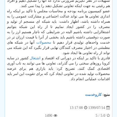
تسهیلات در نظر نگیریم ضرورتی ندارد که آنها را تشکیل دهیم و افراد
هم رغبتی به جهت اینکه تعاونی تشکیل دهند را پیدا نمی کنند.
عضو کمیسیون برنامه بودجه و محاسبات مجلس با تاکید بر اینکه راه
اندازی تعاونی ها می تواند عدالت اجتماعی و مشارکت عمومی را به
همراه داشته باشد، اظهار داشت: باید شبکه ای منسجم از تولید و
مصرف را در کشور ایجاد نماییم تا از راه این شبکه بتوانیم
اشتغالزایی داشته باشیم البته در شرایطی که ناچار هستیم ارز را به
صورت دوقمیتی داشته باشیم باید بخشی از آنرا با قیمت ارزان تر در
خدمت واحدهای تولیدی قرار دهیم تا
محصولات
آنها در شبکه های
مطمئنی در اختیار مصرف کنندگان نهایی قرار بگیرد که این شبکه می
تواند از راه تعاونی ها ایجاد شود.
قادری با تاکید بر اینکه در دورانی که اقتصاد و
اشتغال
کشور در سایه
کرونا روزهای سختی را می گذراند، تعاونی ها می توانند به تاب آوری
اقتصادی کمک کنند، تصریح کرد: باید بازاری هم برای عرضه
محصولات تولید شده در تعاونی ایجاد کرد که برای تقویت این امر باید
اقدامات عملیاتی انجام داد.
منبع:
كاروخدمت
1399/07/14
13:17:08
1490
/ 5
5.0