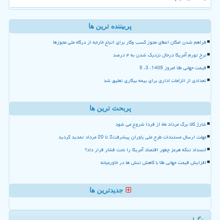
پربیننده ترین ها
فراهم شدن امکان اعطای مجوز کسب وکار برای اتباع خارجه از درگاه ملی مجوزها
نرخ تورم آمریکا درحال نزدیک شدن به ۴ درصد
قیمت جهانی طلا امروز 1405، 3، 5
تعدادی از الزامات اداری برای بیمه بیکاری تعلیق شد
پربحث ترین ها
شارژ کالا برگ مرداد ماه از فردا شروع می شود
مهلت ارسال مستندات طرح ملی یاوران پیشرفت2 تا 20 مرداد تمدید گردید
انسداد تنگه هرمز چطور اقتصاد آمریکا را تحت فشار قرار داد؟
افزایش قیمت جهانی طلا با کاهش تنش ها در خاورمیانه
جدیدترین ها