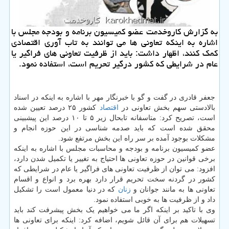
به گزارش كاروخدمت عضو كمیسیون برنامه و بودجه مجلس با
اشاره به اینكه تعاونی ها می توانند به تاب آوری اقتصادی
كمك كنند، اظهار داشت: باید از ظرفیت تعاونی های فراگیر یا
عام در شرایطی كه كشور درگیر تحریم است، استفاده نمود.
جعفر قادری در گفت و گو با خبرنگار مهر با اشاره به اینکه در اسناد
بالادستی سهم بخش تعاونی در
اقتصاد
کشور ۲۵ درصد تعیین شده
است، تصریح کرد: متاسفانه تابحال زیر ۵ تا ۱۰ درصد این پیشبینی
محقق شده است که باید صدمه شناسی در این حوزه انجام و
مشکلات بوجود آمده بر سر راه این بخش مرتفع شود.
عضو کمیسیون برنامه و بودجه و محاسبات مجلس با اشاره به اینکه
برخی قوانین در حوزه تعاونی ها احتیاج به تغییر یا تکمیل شدن دارد،
افزود: می توان از ظرفیت تعاونی های فراگیر یا عام در شرایطی که
کشور در گردنه سخت تحریم قرار دارد بهره برد و انواع و اقسام
تعاونی ها به مانند جوانان و
زنان
که در دنیا معمول است را تشکیل
داد و از ظرفیت ها به خوبی استفاده نمود.
وی با تاکید بر اینکه اگر ما می خواهیم یک بخش پیشرفت کند باید
تسهیلات هم برای آن قائل شویم، اضافه کرد: اینکه برای تعاونی ها