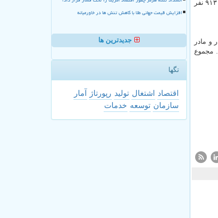
، ماهیانه در مجموع (حقوق بازنشستگی خود و همسر) بیشتر از ۱۰ میلیون تومان و ۲۷ هزار و ۹۱۳ نفر
افزایش قیمت جهانی طلا با کاهش تنش ها در خاورمیانه
جدیدترین ها
 و مادر
ی کنند. مجموع
تگها
اقتصاد
اشتغال
تولید
رپورتاژ
آمار
سازمان
توسعه
خدمات