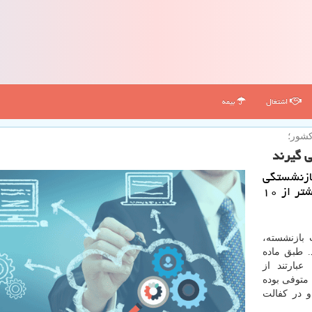
اشتغال
بیمه
شور؛
وق بازنشستگی
دریافت می كنند كه میزان دریافتی برخی آنها به بیشتر از ۱۰
 بازنشسته،
. طبق ماده
بارتند از
 متوفی بوده
و در کفالت