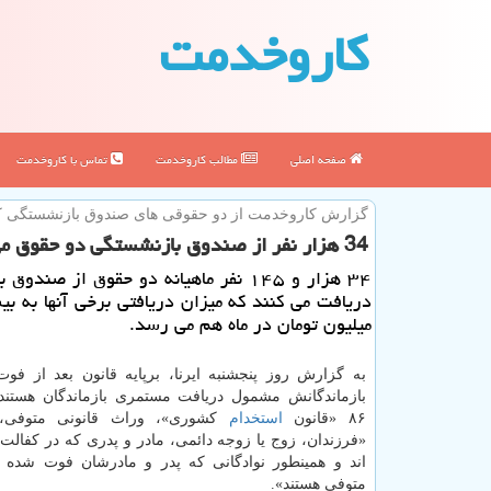
كاروخدمت
صفحه اصلی
مطالب كاروخدمت
تماس با كاروخدمت
گزارش كاروخدمت از دو حقوقی های صندوق بازنشستگی ك
34 هزار نفر از صندوق بازنشستگی دو حقوق می گیرند
۳۴ هزار و ۱۴۵ نفر ماهیانه دو حقوق از صند
میلیون تومان در ماه هم می رسد.
به گزارش روز پنجشنبه ایرنا، برپایه قانون بعد از فوت
بازماندگانش مشمول دریافت مستمری بازماندگان هستند
۸۶ «قانون
استخدام
کشوری»، وراث قانونی متوفی، ع
«فرزندان، زوج یا زوجه دائمی، مادر و پدری که در کفالت
اند و همینطور نوادگانی که پدر و مادرشان فوت شده 
متوفی هستند».