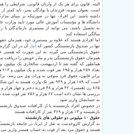
البته، قانون برای هر یک از وارثان قانونی، شرایطی را هم
داشته باشند. این افراد، تنها در صورتیکه بر مبنای مدار
دانشگاه ها و مؤسسات آموزش عالی مورد تایید وزارت ع
سالگی استفاده کنند.
اما افرادی هستند که علاوه بر مستمری خود، همزمان حقوق
تنها در صندوق بازنشستگی کشور که
آمار
حقوق بازنشستگی می گیرند. به این صورت که همسر علا
همزمان حقوق بازنشستگی پدر و مادر خویش را دریافت می 
تعداد ۲۵۷ هزار و ۶۹۵ نفر فوت شدند و یک میلیون و ۲۱۳ هزار و ۶۴۸ پرونده دیگر هم شامل افرادی می شود که بازنشسته یا از کار افتاده هستند.
برابر قانون، حقوق فرد متوفی به وراث وی می رسد، برای
۸۶۵ زن (همسر)، ۴۲ هزار و ۴۸ فرزند دختر و چهار هزار و ۴۰ فرزند پسر جزو تک وارثانی هستند که حقوق مستمری دریافت می کنند.
به حسابشان واریز شود.
بازنشسته و ۱۳ هزار و ۳۶۹ نفر از کارافتاده هستند.
حقوق ۱۰ میلیونی دو حقوقی های بازنشسته
به گزارش کاروخدمت به نقل از ایرنا، در جامعه بازنشس
هستند و حقوق مرد بعد از فوت به حساب همسر واریز می شود، ازاین رو امسال ۳۰ هزار و 