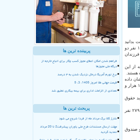
 بدانید
آن در این گزارش آمده است با یک میلیون و ۴۷۱ هزار و ۳۴۳ حکم بازنشستگی، ۳۴ هزار و ۱۴۵ نفر دو
پربیننده ترین ها
رزندان
فراهم شدن امکان اعطای مجوز کسب وکار برای اتباع خارجه از
درگاه ملی مجوزها
 است که از این
نرخ تورم آمریکا درحال نزدیک شدن به ۴ درصد
ان داده
قیمت جهانی طلا امروز 1405، 3، 5
است که ۱۸۹ هزار و ۹۳۹ نفر تک وارث هستند به این شکل که به همسر، فرزند، مادر، پدر، نوه و خواهر حقوق می گیرند. برابر آمار ۱۴۱ هزار و
تعدادی از الزامات اداری برای بیمه بیکاری تعلیق شد
دارند بین ۲ تا ۱۲ وارث دارند که باید حقوق
پربحث ترین ها
در خصوص افراد بازنشسته یا از کارافتاده صندوق بازنشستگی کشور هم می توان اظهار داشت که به ترتیب یک میلیون و ۲۰۰ هزار و ۲۷۹ نفر
شارژ کالا برگ مرداد ماه از فردا شروع می شود
مهلت ارسال مستندات طرح ملی یاوران پیشرفت2 تا 20 مرداد
و صندوق
تمدید گردید
انسداد تنگه هرمز چطور اقتصاد آمریکا را تحت فشار قرار داد؟