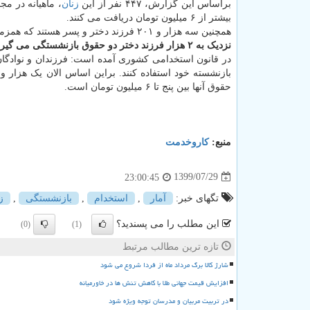
براساس این گزارش، ۴۴۷ نفر از این
زنان
بیشتر از ۶ میلیون تومان دریافت می کنند.
همچنین سه هزار و ۲۰۱ فرزند دختر و پسر هستند که همزمان حقوق بازنشستگی پدر و مادر خویش را که فوت شده اند دریافت می کنند.
نزدیک به ۲ هزار فرزند دختر دو حقوق بازنشستگی می گیرند
در قانون استخدامی کشوری آمده است: فرزندان و نوادگان
حقوق آنها بین پنج تا ۶ میلیون تومان است.
منبع:
كاروخدمت
1399/07/29
23:00:45
تگهای خبر:
آمار
,
استخدام
,
بازنشستگی
,
ز
این مطلب را می پسندید؟
(0)
(1)
تازه ترین مطالب مرتبط
شارژ کالا برگ مرداد ماه از فردا شروع می شود
افزایش قیمت جهانی طلا با کاهش تنش ها در خاورمیانه
در تربیت مربیان و مدرسان توجه ویژه شود