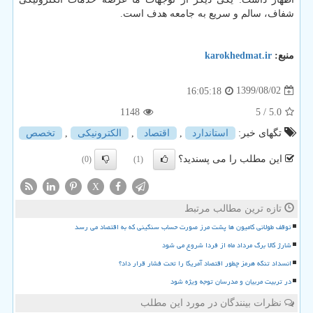
شفاف، سالم و سریع به جامعه هدف است.
منبع:
karokhedmat.ir
1399/08/02
16:05:18
1148
/ 5
5.0
تگهای خبر:
استاندارد
,
اقتصاد
,
الكترونیكی
,
تخصص
این مطلب را می پسندید؟
(0)
(1)
X
تازه ترین مطالب مرتبط
توقف طولانی کامیون ها پشت مرز صورت حساب سنگینی که به اقتصاد می رسد
شارژ کالا برگ مرداد ماه از فردا شروع می شود
انسداد تنگه هرمز چطور اقتصاد آمریکا را تحت فشار قرار داد؟
در تربیت مربیان و مدرسان توجه ویژه شود
نظرات بینندگان در مورد این مطلب