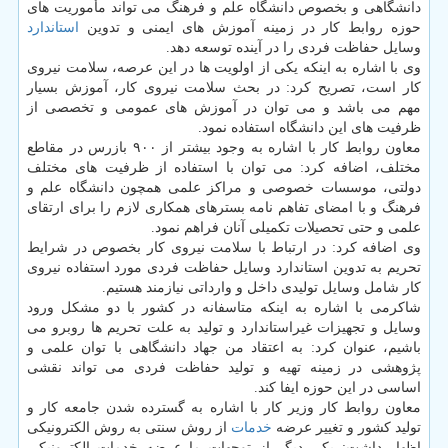
دانشگاهی و بخصوص دانشگاه علم و فرهنگ می تواند مأموریت های
حوزه روابط کار در زمینه آموزش های ایمنی و تدوین
استاندارد
وسایل حفاظت فردی را در آینده توسعه دهد.
وی با اشاره به اینکه یکی از اولویت ها در این عرصه، سلامت نیروی
کار است، تصریح کرد: در بحث سلامت نیروی کار، آموزش بسیار
مهم می باشد و می توان در آموزش های عمومی و تخصصی از
ظرفیت های این دانشگاه استفاده نمود.
معاون روابط کار با اشاره به وجود بیشتر از ۹۰۰ بازرس در مقاطع
مختلف، اضافه کرد: می توان با استفاده از ظرفیت های مختلف
دولتی، موسسات خصوصی و مراکز علمی همچون دانشگاه علم و
فرهنگ و با امضای تفاهم نامه بسترهای همکاری لازم را برای ارتقای
علمی و حتی تحصیلات تکمیلی آنان فراهم نمود.
وی اضافه کرد: در ارتباط با سلامت نیروی کار بخصوص در شرایط
تحریم به تدوین استاندارد وسایل حفاظت فردی مورد استفاده نیروی
کار شامل وسایل تولیدی داخل و وارداتی نیازمند هستیم.
شاکرمی با اشاره به اینکه متاسفانه در کشور با دو مشکل ورود
وسایل و تجهیزات غیراستاندارد و تولید به علت تحریم ها روبرو می
باشیم، عنوان کرد: به اعتقاد من جهاد دانشگاهی با توان علمی و
پژوهشی در زمینه تهیه و تولید حفاظت فردی می تواند نقشی
اساسی در این حوزه ایفا کند.
معاون روابط کار وزیر کار با اشاره به گسترده شدن جامعه کار و
تولید کشور و تغییر عرضه
خدمات
از روش سنتی به روش الکترونیکی
اظهار داشت: یکی دیگر از توجهات ما عرضه خدمات الکترونیکی