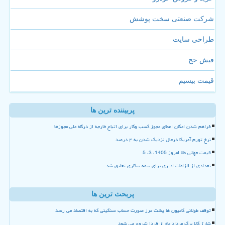
شرکت صنعتی سخت پوشش
طراحی سایت
فیش حج
قیمت بیسیم
پربیننده ترین ها
فراهم شدن امکان اعطای مجوز کسب وکار برای اتباع خارجه از درگاه ملی مجوزها
نرخ تورم آمریکا درحال نزدیک شدن به ۴ درصد
قیمت جهانی طلا امروز 1405، 3، 5
تعدادی از الزامات اداری برای بیمه بیکاری تعلیق شد
پربحث ترین ها
توقف طولانی کامیون ها پشت مرز صورت حساب سنگینی که به اقتصاد می رسد
شارژ کالا برگ مرداد ماه از فردا شروع می شود