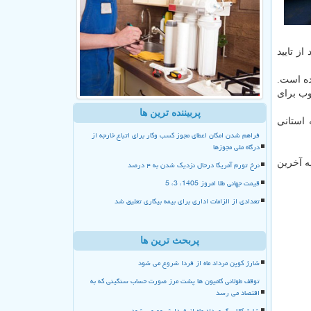
 بعد از تایید
ده است.
ار مورد نیاز است که ۲ برابر سهمیه مصوب برای
پربیننده ترین ها
عه استانی
فراهم شدن امکان اعطای مجوز کسب وکار برای اتباع خارجه از
درگاه ملی مجوزها
نرخ تورم آمریکا درحال نزدیک شدن به ۴ درصد
قیمت جهانی طلا امروز 1405، 3، 5
تعدادی از الزامات اداری برای بیمه بیکاری تعلیق شد
پربحث ترین ها
شارژ کوپن مرداد ماه از فردا شروع می شود
توقف طولانی کامیون ها پشت مرز صورت حساب سنگینی که به
اقتصاد می رسد
شارژ کالا برگ مرداد ماه از فردا شروع می شود