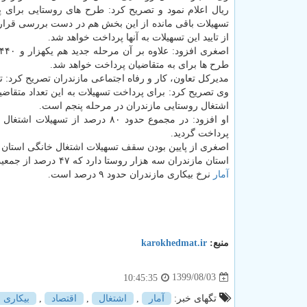
ریال اعلام نمود و تصریح کرد: طرح های روستایی برای پ
تسهیلات باقی مانده از این بخش هم در دست بررسی قرار د
از تایید این تسهیلات به آنها پرداخت خواهد شد.
طرح ها برای به متقاضیان پرداخت خواهد شد.
مدیرکل تعاون، کار و رفاه اجتماعی مازندران تصریح کرد: 
اشتغال روستایی مازندران در مرحله پنجم است.
او افزود: در مجموع حدود ۸۰ درص
پرداخت گردید.
اصغری از پایین بودن سقف تسهیلات اشتغال خانگی استان ه
استان مازندران سه هزار روستا دارد که ۴۷ درصد از جمعیت سه میلیون و ۳۰۰ هزار نفری استان در مناطق روستایی سکونت دارند. برپایه آخرین
آمار
نرخ بیکاری مازندران حدود ۹ درصد است.
منبع:
karokhedmat.ir
1399/08/03
10:45:35
تگهای خبر:
آمار
,
اشتغال
,
اقتصاد
,
بیكاری