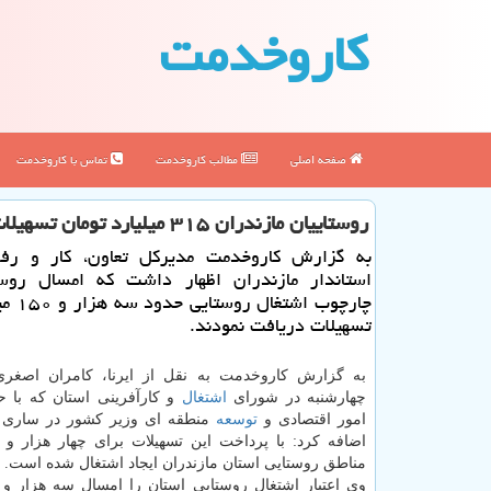
كاروخدمت
صفحه اصلی
مطالب كاروخدمت
تماس با كاروخدمت
روستاییان مازندران ۳۱۵ میلیارد تومان تسهیلات اشتغال گرفتند
به گزارش كاروخدمت مدیركل تعاون، كار و رفاه
استاندار مازندران اظهار داشت كه امسال روست
چارچوب اشت
تسهیلات دریافت نمودند.
به گزارش کاروخدمت به نقل از ایرنا، کامران اصغر
چهارشنبه در شورای
اشتغال
و کارآفرینی استان که با 
امور اقتصادی و
توسعه
منطقه ای وزیر کشور در ساری ب
مناطق روستایی استان مازندران ایجاد اشتغال شده است.