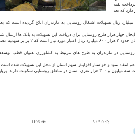
رداخت بقیه
ارد که بعد
اصغری افزود: علاوه بر آن مرحله جدید هم یکهزار و ۴۴۰ میلیارد ریال تسهیلات اشتغال روستایی به مازندران ابلاغ گردیده است که
تابحال چهار هزار طرح روستایی برای دریافت این تسهیلات به بانک ها ارسال ش
وی تصریح کرد: برای پرداخت تسهیلات به این تعداد متقاضیان حدود ۲ هزار ۸۰۰ میلیارد ریال اعتب
د از تسهیلات اشتغال روستایی در مازندران به طرح های مرتبط به کشاورزی بعنوان قطب توس
م انتقاد نمود و خواستار افزایش سهم استان از محل این تسهیلات شده است.
1196
/ 5
5.0